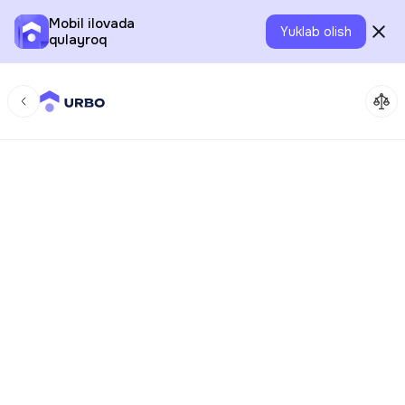
Mobil ilovada
Yuklab olish
qulayroq