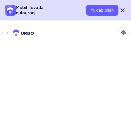
Mobil ilovada
Yuklab olish
qulayroq