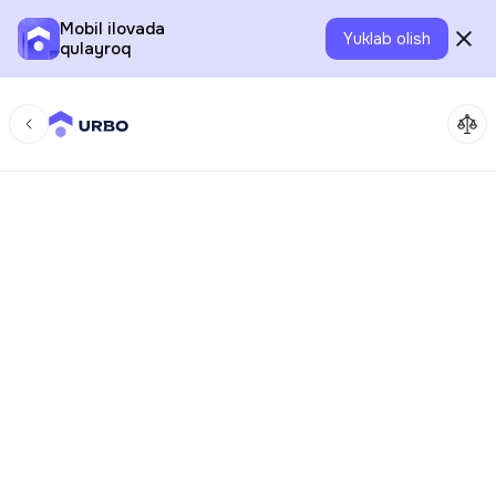
Mobil ilovada
Yuklab olish
qulayroq