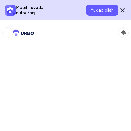
Mobil ilovada
Yuklab olish
qulayroq