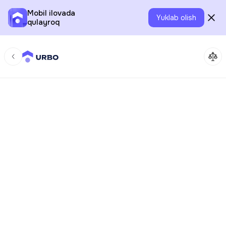
Mobil ilovada
Yuklab olish
qulayroq