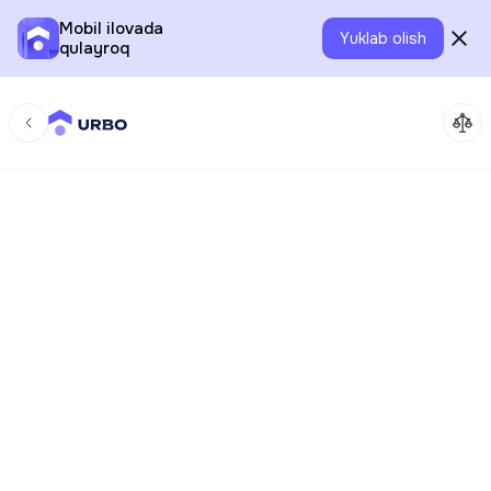
Mobil ilovada
Yuklab olish
qulayroq