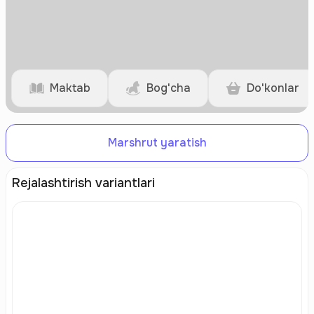
Maktab
Bog'cha
Do'konlar
Marshrut yaratish
Rejalashtirish variantlari