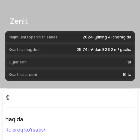
Zenit
Majmuani topshirish sanasi
2024-yilning 4-choragida
Kvartira maydoni
25.74 m² dan 92.52 m² gacha
Uylar soni
1
ta
Kvartiralar soni
10
ta
haqida
Ko'proq ko'rsatish