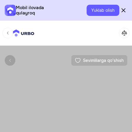
Mobil ilovada
Yuklab olish
qulayroq
Sevimlilarga qo'shish