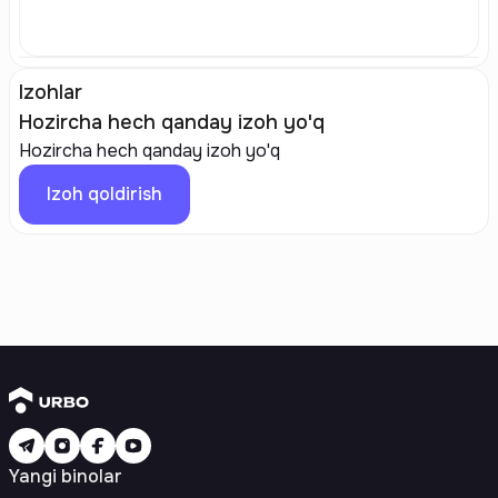
Izohlar
Hozircha hech qanday izoh yo'q
Hozircha hech qanday izoh yo'q
Izoh qoldirish
Yangi binolar