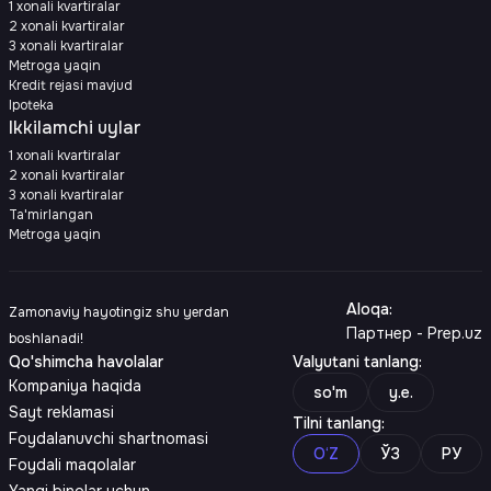
1 xonali kvartiralar
2 xonali kvartiralar
3 xonali kvartiralar
Metroga yaqin
Kredit rejasi mavjud
Ipoteka
Ikkilamchi uylar
1 xonali kvartiralar
2 xonali kvartiralar
3 xonali kvartiralar
Ta'mirlangan
Metroga yaqin
Aloqa
:
Zamonaviy hayotingiz shu yerdan
Партнер - Prep.uz
boshlanadi!
Qo'shimcha havolalar
Valyutani tanlang
:
Kompaniya haqida
so'm
y.e.
Sayt reklamasi
Tilni tanlang
:
Foydalanuvchi shartnomasi
O‘Z
ЎЗ
РУ
Foydali maqolalar