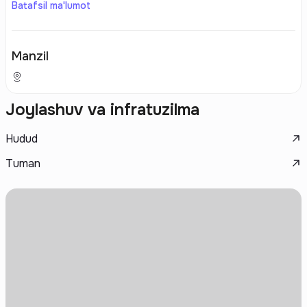
Batafsil ma'lumot
Manzil
Joylashuv va infratuzilma
Hudud
Tuman