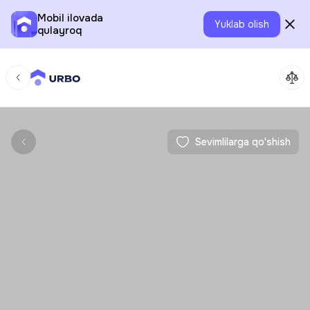
Mobil ilovada
Yuklab olish
qulayroq
Sevimlilarga qo'shish