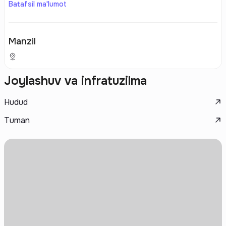
Batafsil ma'lumot
Manzil
Joylashuv va infratuzilma
Hudud
Tuman