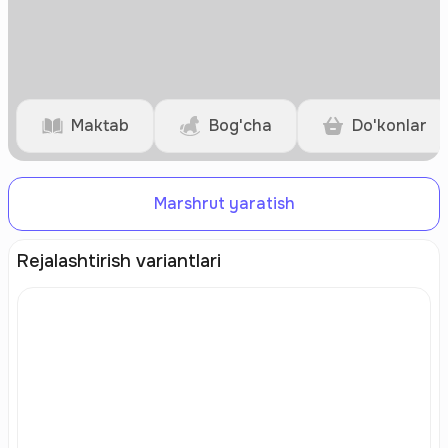
Maktab
Bog'cha
Do'konlar
Marshrut yaratish
Rejalashtirish variantlari