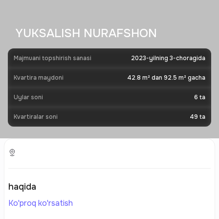
YUKSALISH NURAFSHON
Majmuani topshirish sanasi
2023-yilning 3-choragida
Kvartira maydoni
42.8 m² dan 92.5 m² gacha
Uylar soni
6
ta
Kvartiralar soni
49
ta
haqida
Ko'proq ko'rsatish