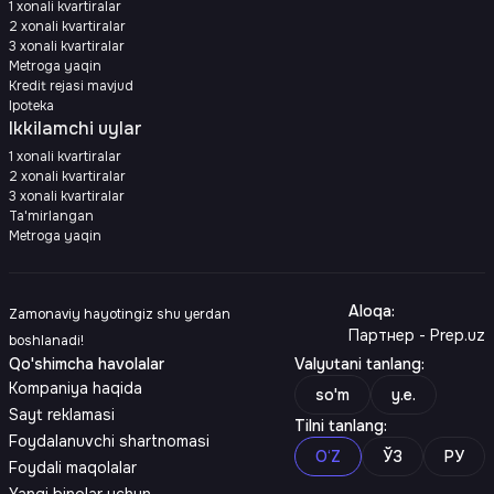
1 xonali kvartiralar
2 xonali kvartiralar
3 xonali kvartiralar
Metroga yaqin
Kredit rejasi mavjud
Ipoteka
Ikkilamchi uylar
1 xonali kvartiralar
2 xonali kvartiralar
3 xonali kvartiralar
Ta'mirlangan
Metroga yaqin
Aloqa
:
Zamonaviy hayotingiz shu yerdan
Партнер - Prep.uz
boshlanadi!
Qo'shimcha havolalar
Valyutani tanlang
:
Kompaniya haqida
so'm
y.e.
Sayt reklamasi
Tilni tanlang
:
Foydalanuvchi shartnomasi
O‘Z
ЎЗ
РУ
Foydali maqolalar