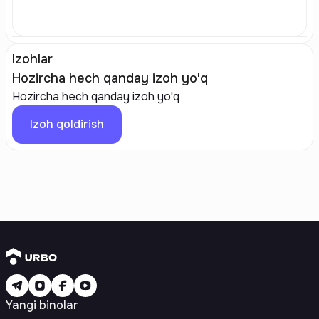
Izohlar
Hozircha hech qanday izoh yo'q
Hozircha hech qanday izoh yo'q
Izoh qoldirish
Yangi binolar