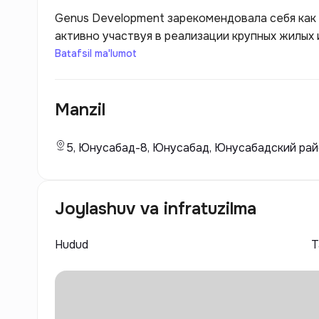
Genus Development зарекомендовала себя как 
активно участвуя в реализации крупных жилых
основания фирма сосредоточилась на создани
Batafsil ma'lumot
которые отвечают всем современным требован
Manzil
5, Юнусабад-8, Юнусабад, Юнусабадский райо
Joylashuv va infratuzilma
Hudud
Т