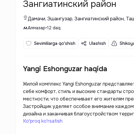
Зангиатинский район
Дамачи, Эшангузар, Зангиатинский район, Та
Алмазар
•
12
daq.
Sevimlilarga qo'shish
Ulashish
Shikoya
Yangi Eshonguzar haqida
Жилой комплекс Yangi Eshonguzar представляе
себе комфорт, стиль и высокие стандарты стр
местности, что обеспечивает его жителям пре
Застройщик уделяет особое внимание каждому
дизайна и заканчивая благоустройством терри
Ko'proq ko'rsatish