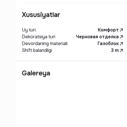
Xususiyatlar
Uy turi
Комфорт
Dekoratsiya turi
Черновая отделка
Devordaning materiali
Газоблок
Shift balandligi
3
m
Galereya