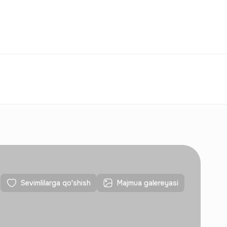
Taqqoslash
Sevimlilar
O‘zbekiston
O‘Z
Aloqalar
Yangi qurilishlar uchun
Aloqalar
Yangi qurilishlar uchun
Sevimlilarga qo'shish
Majmua galereyasi
Aloqalar
Yangi qurilishlar uchun
Aloqalar
Yangi qurilishlar uchun