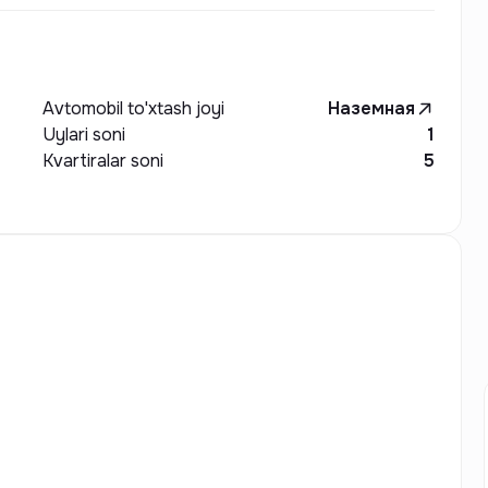
Avtomobil to'xtash joyi
Наземная
Uylari soni
1
Kvartiralar soni
5