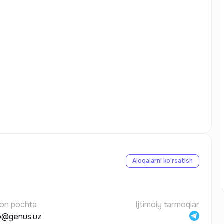
Aloqalarni ko'rsatish
ron pochta
Ijtimoiy tarmoqlar
*o@genus.uz