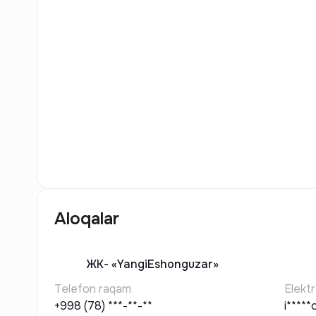
11
Rasm
Aloqalar
ЖК-
«YangiEshonguzar»
Telefon raqam
Elekt
+998 (78) ***-**-**
i****