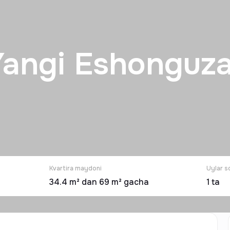
Yangi Eshonguza
Kvartira maydoni
Uylar s
34.4 m² dan 69 m² gacha
1
ta