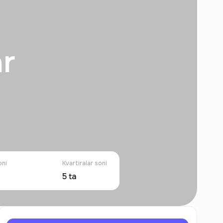
r
oni
Kvartiralar soni
5
ta