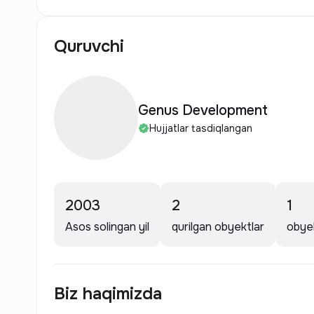
Quruvchi
Genus Development
Hujjatlar tasdiqlangan
2003
2
1
Asos solingan yil
qurilgan obyektlar
obyek
Biz haqimizda