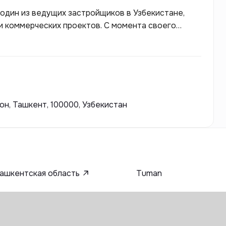
один из ведущих застройщиков в Узбекистане,
 и коммерческих проектов. С момента своего
и современных и комфортных жилых комплексов,
иям и стандартам.
н, Ташкент, 100000, Узбекистан
ашкентская область
Tuman