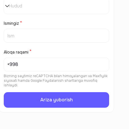
Hudud
Ismingiz
Aloqa raqami
Bizning saytimiz reCAPTCHA bilan himoyalangan va
Maxfiylik
siyosati
hamda
Google Foydalanish shartlariga
muvofiq
ishlaydi.
Ariza yuborish