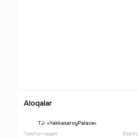
5
Rasm
Aloqalar
TJ-
«YakkasaroyPalace»
Telefon raqam
Elektr