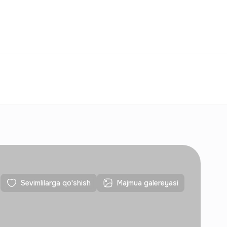
Taqqoslash
Sevimlilar
O‘zbekiston
O‘Z
Aloqalar
Yangi qurilishlar uchun
Aloqalar
Yangi qurilishlar uchun
Sevimlilarga qo'shish
Majmua galereyasi
Aloqalar
Yangi qurilishlar uchun
Aloqalar
Yangi qurilishlar uchun