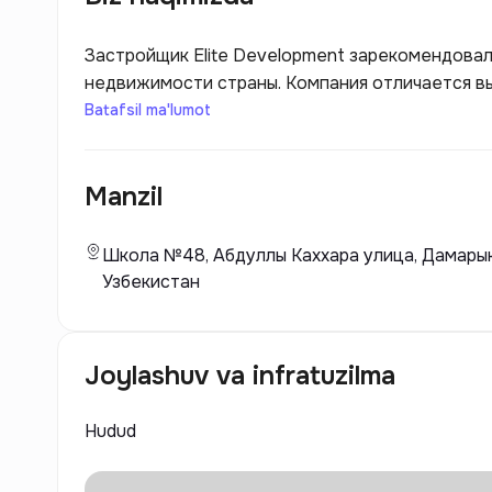
Застройщик Elite Development зарекомендовал 
недвижимости страны. Компания отличается в
проектами, которые отвечают последним тенде
Batafsil ma'lumot
активно реализует жилые комплексы, коммерч
стремясь создать комфортные и функциональны
Manzil
Школа №48, Абдуллы Каххара улица, Дамарык 
Узбекистан
Joylashuv va infratuzilma
Hudud