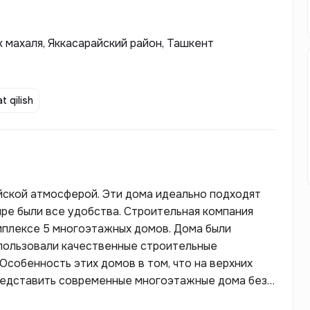
 махаля, Яккасарайский район, Ташкент
t qilish
ейской атмосферой. Эти дома идеально подходят
тире были все удобства. Строительная компания
омплексе 5 многоэтажных домов. Дома были
спользовали качественные строительные
Особенность этих домов в том, что на верхних
редставить современные многоэтажные дома без
нные и бесшумные лифты.