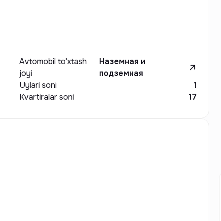
Avtomobil to'xtash
Наземная и
joyi
подземная
Uylari soni
1
Kvartiralar soni
17