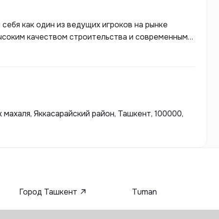
себя как один из ведущих игроков на рынке
ысоким качеством строительства и современными
нциям в архитектуре и дизайне. Elite Development
ескую недвижимость и инфраструктурные проекты,
е пространства для жизни и работы.
махаля, Яккасарайский район, Ташкент, 100000,
Город Ташкент
Tuman