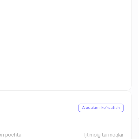
Aloqalarni ko'rsatish
on pochta
Ijtimoiy tarmoqlar