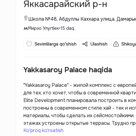
Яккасарайский р-н
Школа №48, Абдуллы Каххара улица, Дамарык
Мирзо Улугбек
•
15
daq.
Sevimlilarga qo'shish
Ulashish
Shikoya
Yakkasaroy Palace haqida
"Yakkasaroy Palace" - жилой комплекс с европ
для тех, кто хочет, чтобы в современной квар
Elite Development планировала построить в к
построены в современном стиле хай - тек и и
материалы, чтобы сделать их сейсмостойкими. 
этажах устроены открытые террасы. Трудно п
Ko'proq ko'rsatish
лифтов. В каждом доме установлены качестве