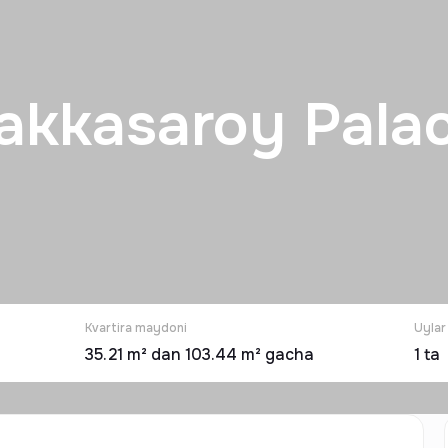
akkasaroy Pala
Kvartira maydoni
Uylar
35.21 m² dan 103.44 m² gacha
1
ta