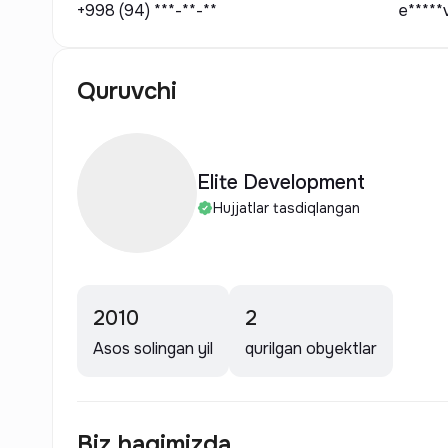
+998 (94) ***-**-**
e*****
Quruvchi
Elite Development
Hujjatlar tasdiqlangan
2010
2
Asos solingan yil
qurilgan obyektlar
Biz haqimizda