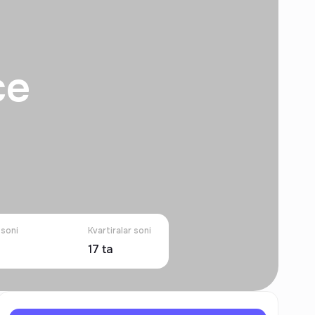
ce
 soni
Kvartiralar soni
17
ta