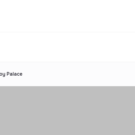
Turar-joy majmualari katalogi
jara
uv
Ijaraga berish
ta taklif
 katalogi
Reklama
oy Palace
2025 yilda topshiriladi
ta taklif
 katalogi
Reklama
 katalogi
Reklama
 katalogi
Reklama