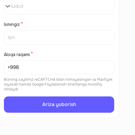
Hudud
Ismingiz
Aloqa raqami
Bizning saytimiz reCAPTCHA bilan himoyalangan va
Maxfiylik
siyosati
hamda
Google Foydalanish shartlariga
muvofiq
ishlaydi.
Ariza yuborish