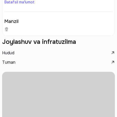
Batafsil ma'lumot
Manzil
Joylashuv va infratuzilma
Hudud
Tuman