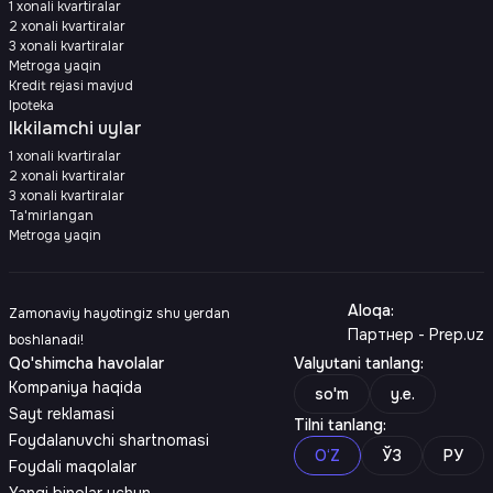
1 xonali kvartiralar
2 xonali kvartiralar
3 xonali kvartiralar
Metroga yaqin
Kredit rejasi mavjud
Ipoteka
Ikkilamchi uylar
1 xonali kvartiralar
2 xonali kvartiralar
3 xonali kvartiralar
Ta'mirlangan
Metroga yaqin
Aloqa
:
Zamonaviy hayotingiz shu yerdan
Партнер - Prep.uz
boshlanadi!
Qo'shimcha havolalar
Valyutani tanlang
:
Kompaniya haqida
so'm
y.e.
Sayt reklamasi
Tilni tanlang
:
Foydalanuvchi shartnomasi
O‘Z
ЎЗ
РУ
Foydali maqolalar