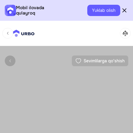
Mobil ilovada
Yuklab olish
qulayroq
Sevimlilarga qo'shish