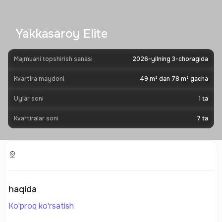
Yakkasaroy Elite
Majmuani topshirish sanasi
2026-yilning 3-choragida
Kvartira maydoni
49 m² dan 78 m² gacha
Uylar soni
1
ta
Kvartiralar soni
7
ta
haqida
Ko'proq ko'rsatish