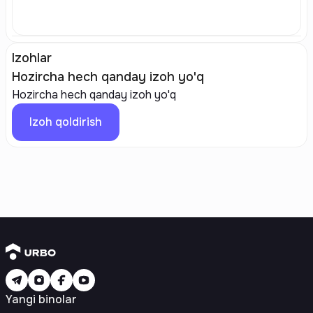
Izohlar
Hozircha hech qanday izoh yo'q
Hozircha hech qanday izoh yo'q
Izoh qoldirish
Yangi binolar