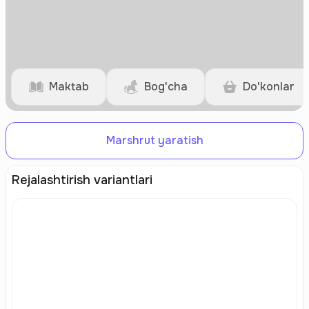
Maktab
Bog'cha
Do'konlar
Marshrut yaratish
Rejalashtirish variantlari