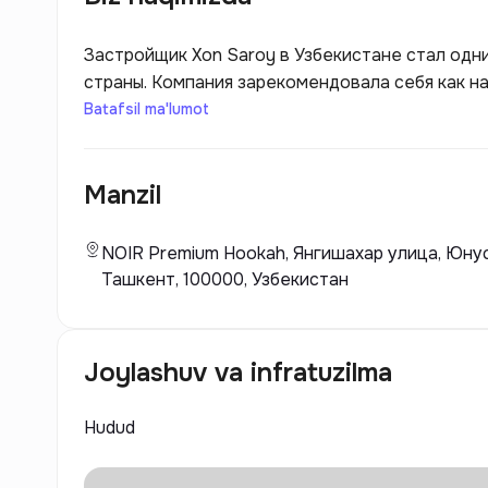
Застройщик Xon Saroy в Узбекистане стал одн
страны. Компания зарекомендовала себя как н
застройки, реализуя высококачественные про
Batafsil ma'lumot
стандартам и требованиям клиентов. Xon Saro
дизайну своих объектов, что делает их привле
Manzil
функциональности, но и эстетики.
NOIR Premium Hookah, Янгишахар улица, Юну
Ташкент, 100000, Узбекистан
Joylashuv va infratuzilma
Hudud