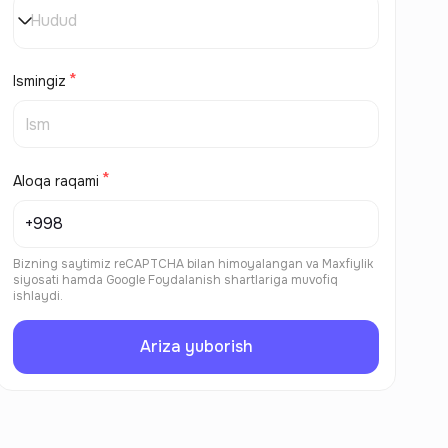
Hudud
Ismingiz
Aloqa raqami
Bizning saytimiz reCAPTCHA bilan himoyalangan va
Maxfiylik
siyosati
hamda
Google Foydalanish shartlariga
muvofiq
ishlaydi.
Ariza yuborish