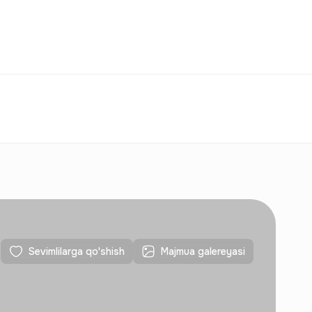
Taqqoslash
Sevimlilar
O‘zbekiston
O‘Z
Aloqalar
Yangi qurilishlar uchun
Aloqalar
Yangi qurilishlar uchun
Sevimlilarga qo'shish
Majmua galereyasi
Aloqalar
Yangi qurilishlar uchun
Aloqalar
Yangi qurilishlar uchun