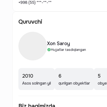
+998 (55) ***-**-**
Quruvchi
Xon Saroy
Hujjatlar tasdiqlangan
2010
6
5
Asos solingan yil
qurilgan obyektlar
obyek
Biz haqimizda