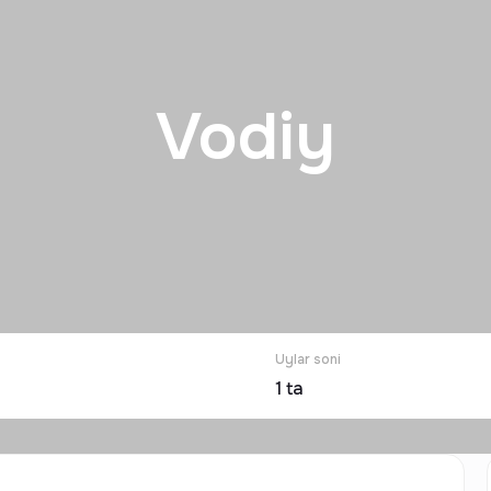
Vodiy
Uylar soni
1
ta