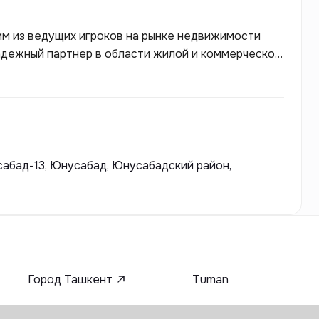
им из ведущих игроков на рынке недвижимости
адежный партнер в области жилой и коммерческой
екты, которые соответствуют современным
y уделяет пристальное внимание планировке и
кательными не только с точки зрения
сабад-13, Юнусабад, Юнусабадский район,
Город Ташкент
Tuman