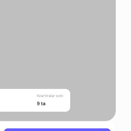
Kvartiralar soni
9
ta