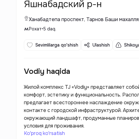
Яшнабадский р-н
Ханабадтепа проспект, Тарнов Баши махалля
Рохат
•
5
daq.
Sevimlilarga qo'shish
Ulashish
Shikoya
Vodiy haqida
Жилой комплекс TJ «Vodiy» представляет собо
комфорт, эстетику и функциональность. Расп
предлагает всестороннее наслаждение окружа
контакте с городской инфраструктурой. Архит
окружающий ландшафт, продуманные планиров
условия для проживания.
Ko'proq ko'rsatish