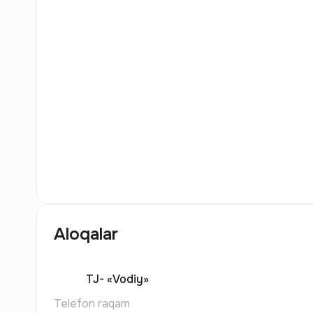
15
Rasm
Aloqalar
TJ-
«Vodiy»
Telefon raqam