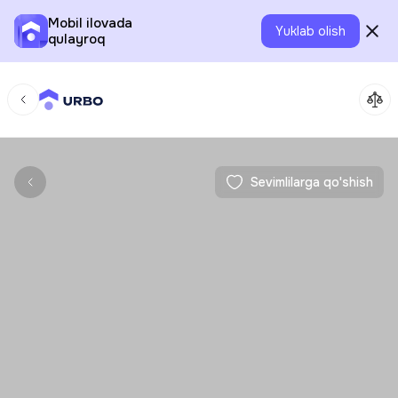
Mobil ilovada
Yuklab olish
qulayroq
Sevimlilarga qo'shish