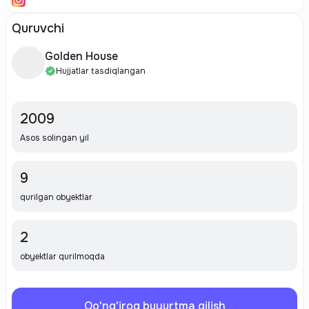
Quruvchi
Golden House
Hujjatlar tasdiqlangan
2009
Asos solingan yil
9
qurilgan obyektlar
2
obyektlar qurilmoqda
Qo'ng'iroq buyurtma qilish