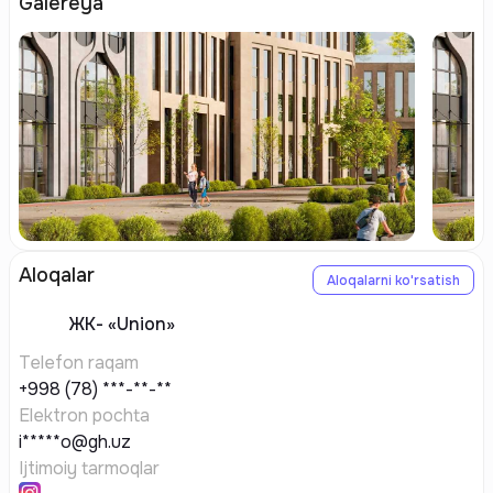
Galereya
Aloqalar
Aloqalarni ko'rsatish
ЖК-
«Union»
Telefon raqam
+998 (78) ***-**-**
Elektron pochta
i*****o@gh.uz
Ijtimoiy tarmoqlar