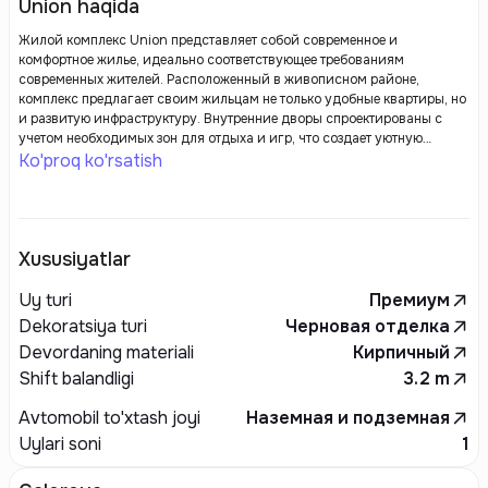
Union haqida
Жилой комплекс Union представляет собой современное и
комфортное жилье, идеально соответствующее требованиям
современных жителей. Расположенный в живописном районе,
комплекс предлагает своим жильцам не только удобные квартиры, но
и развитую инфраструктуру. Внутренние дворы спроектированы с
учетом необходимых зон для отдыха и игр, что создает уютную
атмосферу для семей с детьми.
Ko'proq ko'rsatish
Xususiyatlar
Uy turi
Премиум
Dekoratsiya turi
Черновая отделка
Devordaning materiali
Кирпичный
Shift balandligi
3.2
m
Avtomobil to'xtash joyi
Наземная и подземная
Uylari soni
1