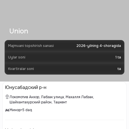
Union
Majmuani topshirish sanasi
2026-yilning 4-choragida
Uylar soni
1
ta
Kvartiralar soni
ta
Юнусабадский р-н
Локомотив Анхор, Лабзак улица, Махалля Лабзак,
Шайхантахурский район, Ташкент
Минор
•
5
daq.