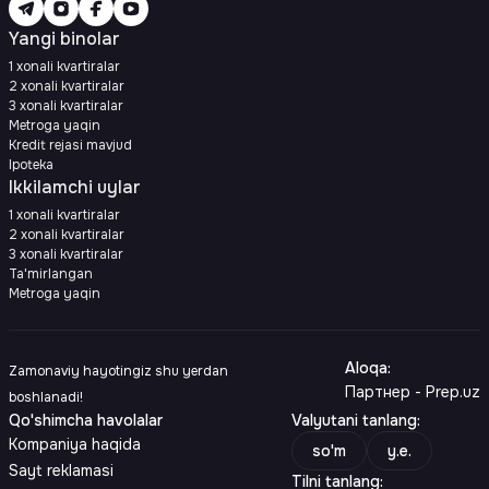
Yangi binolar
1 xonali kvartiralar
2 xonali kvartiralar
3 xonali kvartiralar
Metroga yaqin
Kredit rejasi mavjud
Ipoteka
Ikkilamchi uylar
1 xonali kvartiralar
2 xonali kvartiralar
3 xonali kvartiralar
Ta'mirlangan
Metroga yaqin
Aloqa
:
Zamonaviy hayotingiz shu yerdan
Партнер - Prep.uz
boshlanadi!
Qo'shimcha havolalar
Valyutani tanlang
:
Kompaniya haqida
so'm
y.e.
Sayt reklamasi
Tilni tanlang
: