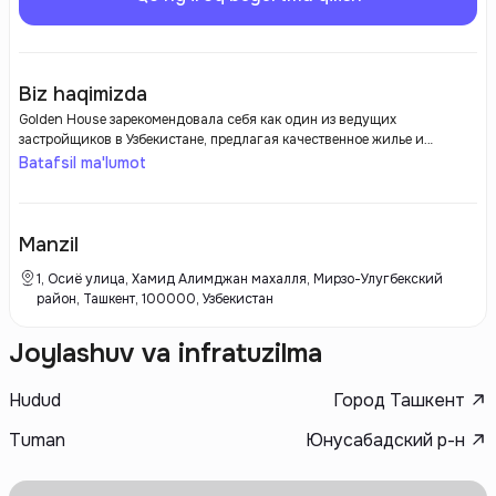
Biz haqimizda
Golden House зарекомендовала себя как один из ведущих
застройщиков в Узбекистане, предлагая качественное жилье и
современные решения в сфере градостроительства. С момента своего
Batafsil ma'lumot
основания компания активно развивает жилищные проекты,
отвечающие современным требованиям и стандартам. Внимание к
деталям, использование современных технологий и материалов, а
также ориентация на потребности клиентов делают Golden House
Manzil
привлекательным выбором для тех, кто ищет надежного застройщика.
1, Осиё улица, Хамид Алимджан махалля, Мирзо-Улугбекский
район, Ташкент, 100000, Узбекистан
Joylashuv va infratuzilma
Hudud
Город Ташкент
Tuman
Юнусабадский р-н