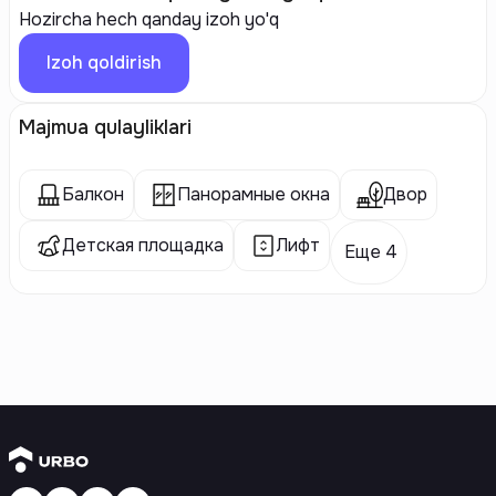
Hozircha hech qanday izoh yo'q
Izoh qoldirish
Majmua qulayliklari
Балкон
Панорамные окна
Двор
Детская площадка
Лифт
Еще 4