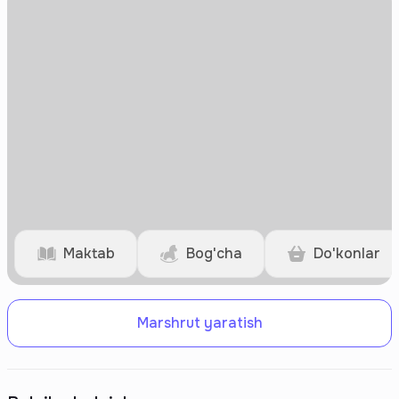
Maktab
Bog'cha
Do'konlar
Marshrut yaratish