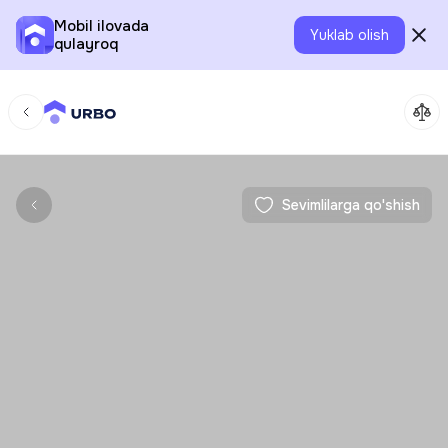
Mobil ilovada
Yuklab olish
qulayroq
Sevimlilarga qo'shish