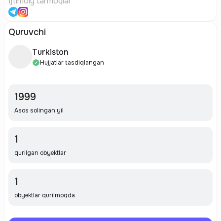
Ijtimoiy tarmoqlar
Quruvchi
Turkiston
Hujjatlar tasdiqlangan
1999
Asos solingan yil
1
qurilgan obyektlar
1
obyektlar qurilmoqda