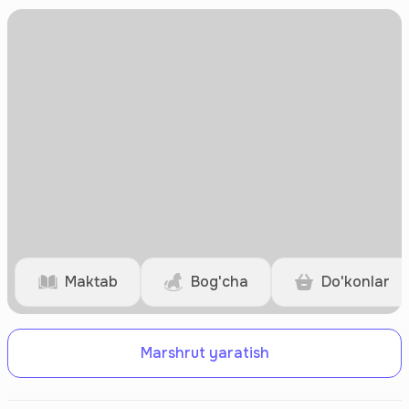
Maktab
Bog'cha
Do'konlar
Marshrut yaratish