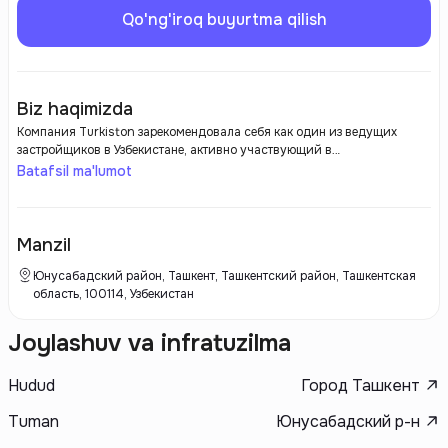
Qo'ng'iroq buyurtma qilish
Biz haqimizda
Компания Turkiston зарекомендовала себя как один из ведущих
застройщиков в Узбекистане, активно участвующий в
преобразовании городской инфраструктуры и строительстве
Batafsil ma'lumot
современных жилых комплексов. Основанная с целью повышения
качества жизни граждан, компания предоставляет своим клиентам не
только комфортное жилье, но и доступные условия для жизни.
Turkiston ориентируется на современные архитектурные тенденции и
Manzil
строительство по высоким стандартам, что позволяет создавать
уникальные проекты, отвечающие требованиям времени.
Юнусабадский район, Ташкент, Ташкентский район, Ташкентская
область, 100114, Узбекистан
Joylashuv va infratuzilma
Hudud
Город Ташкент
Tuman
Юнусабадский р-н