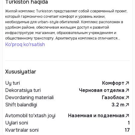
Turkiston haqida
Жилой комплекс Turkiston представляет собой современный проект,
который гармонично сочетает комфорт и уровень жизни,
необходимые для urban-style обитателей. Комплекс расположен в
удобном районе, обеспечивая жильцам доступ к развитой
инфраструктуре: магазинам, образовательным учреждениям и
общественному транспорту. Архитектура комплекса отличается
стильным дизайном и использует высококачественные материалы,
Ko'proq ko'rsatish
что подчеркивает его уникальность и привлекательность.
Xususiyatlar
Uy turi
Комфорт
Dekoratsiya turi
Черновая отделка
Devordaning materiali
Газоблок
Shift balandligi
3.2
m
Avtomobil to'xtash joyi
Наземная и подземная
Uylari soni
1
Kvartiralar soni
17