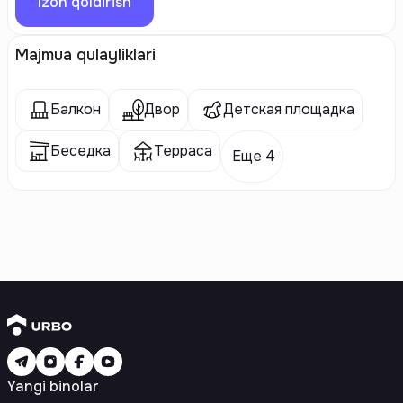
Izoh qoldirish
Majmua qulayliklari
Балкон
Двор
Детская площадка
Беседка
Терраса
Еще 4
Yangi binolar