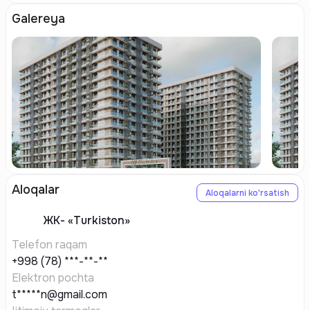
Galereya
Aloqalar
Aloqalarni ko'rsatish
ЖК-
«Turkiston»
Telefon raqam
+998 (78) ***-**-**
Elektron pochta
t*****n@gmail.com