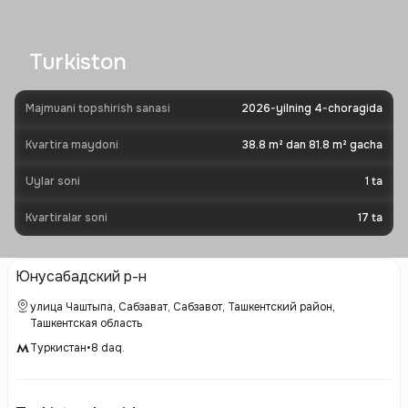
Turkiston
Majmuani topshirish sanasi
2026-yilning 4-choragida
Kvartira maydoni
38.8 m² dan 81.8 m² gacha
Uylar soni
1
ta
Kvartiralar soni
17
ta
Юнусабадский р-н
улица Чаштыпа, Сабзават, Сабзавот, Ташкентский район,
Ташкентская область
Туркистан
•
8
daq.