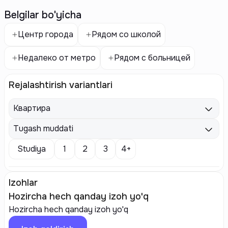
Belgilar bo'yicha
Центр города
Рядом со школой
Недалеко от метро
Рядом с больницей
Rejalashtirish variantlari
Квартира
Tugash muddati
Studiya
1
2
3
4+
Izohlar
Hozircha hech qanday izoh yo'q
Hozircha hech qanday izoh yo'q