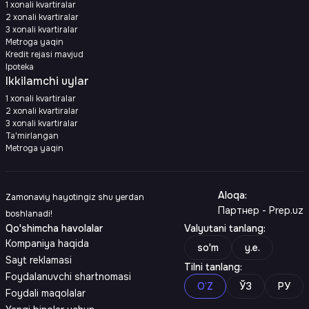
1 xonali kvartiralar
2 xonali kvartiralar
3 xonali kvartiralar
Metroga yaqin
Kredit rejasi mavjud
Ipoteka
Ikkilamchi uylar
1 xonali kvartiralar
2 xonali kvartiralar
3 xonali kvartiralar
Ta'mirlangan
Metroga yaqin
Aloqa
:
Zamonaviy hayotingiz shu yerdan
Партнер - Prep.uz
boshlanadi!
Qo'shimcha havolalar
Valyutani tanlang
:
Kompaniya haqida
so'm
y.e.
Sayt reklamasi
Tilni tanlang
:
Foydalanuvchi shartnomasi
O‘Z
ЎЗ
РУ
Foydali maqolalar