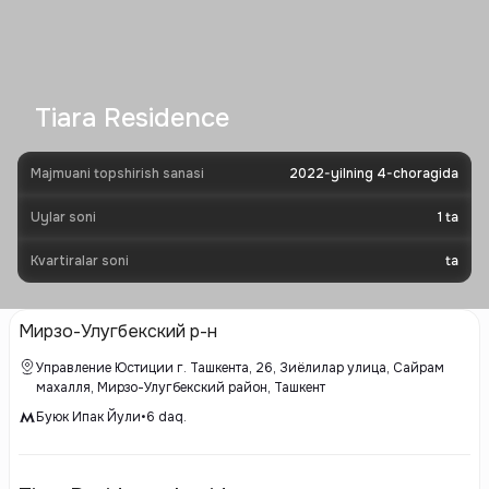
Tiara Residence
Majmuani topshirish sanasi
2022-yilning 4-choragida
Uylar soni
1
ta
Kvartiralar soni
ta
Мирзо-Улугбекский р-н
Управление Юстиции г. Ташкента, 26, Зиёлилар улица, Сайрам
махалля, Мирзо-Улугбекский район, Ташкент
Буюк Ипак Йули
•
6
daq.