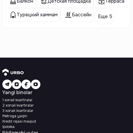
Балкон
Детская площадка
Терраса
Турецкий хаммам
Бассейн
Еще 5
Yangi binolar
1 xonali kvartiralar
2 xonali kvartiralar
3 xonali kvartiralar
Metroga yaqin
Kredit rejasi mavjud
Ipoteka
Ikkilamchi uylar