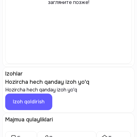
загляните позже!
Izohlar
Hozircha hech qanday izoh yo'q
Hozircha hech qanday izoh yo'q
Izoh qoldirish
Majmua qulayliklari