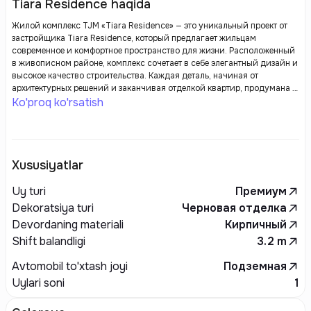
Tiara Residence haqida
Жилой комплекс TJM «Tiara Residence» — это уникальный проект от
застройщика Tiara Residence, который предлагает жильцам
современное и комфортное пространство для жизни. Расположенный
в живописном районе, комплекс сочетает в себе элегантный дизайн и
высокое качество строительства. Каждая деталь, начиная от
архитектурных решений и заканчивая отделкой квартир, продумана с
целью создания уюта и функциональности.
Ko'proq ko'rsatish
Xususiyatlar
Uy turi
Премиум
Dekoratsiya turi
Черновая отделка
Devordaning materiali
Кирпичный
Shift balandligi
3.2
m
Avtomobil to'xtash joyi
Подземная
Uylari soni
1