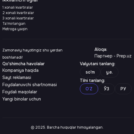
1 xonali kvartiralar
2 xonali kvartiralar
3 xonali kvartiralar
Ta'mirlangan
Metroga yaqin
Aloqa
:
Zamonaviy hayotingiz shu yerdan
Партнер - Prep.uz
boshlanadi!
Qo'shimcha havolalar
Valyutani tanlang
:
Kompaniya haqida
so'm
y.e.
Sayt reklamasi
Tilni tanlang
:
Foydalanuvchi shartnomasi
O‘Z
ЎЗ
РУ
Foydali maqolalar
Yangi binolar uchun
© 2025. Barcha huquqlar himoyalangan.