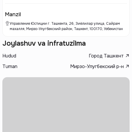
квартиры, а также развитую инфраструктуру. Проекты Tiara Residence
отличаются вниманием к деталям, качественным исполнением и
инновационными архитектурными решениями.
Manzil
Управление Юстиции г. Ташкента, 26, Зиёлилар улица, Сайрам
махалля, Мирзо-Улугбекский район, Ташкент, 100170, Узбекистан
Joylashuv va infratuzilma
Hudud
Город Ташкент
Tuman
Мирзо-Улугбекский р-н