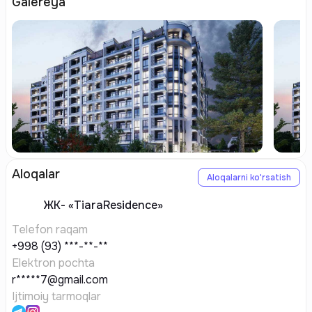
Galereya
Aloqalar
Aloqalarni ko'rsatish
ЖК-
«TiaraResidence»
Telefon raqam
+998 (93) ***-**-**
Elektron pochta
r*****7@gmail.com
Ijtimoiy tarmoqlar