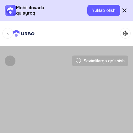
Mobil ilovada
Yuklab olish
qulayroq
Sevimlilarga qo'shish