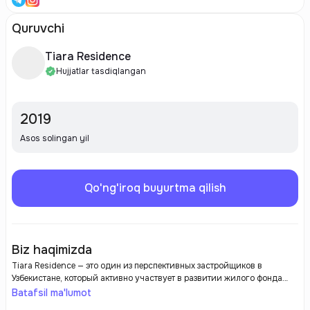
Quruvchi
Tiara Residence
Hujjatlar tasdiqlangan
2019
Asos solingan yil
Qo'ng'iroq buyurtma qilish
Biz haqimizda
Tiara Residence — это один из перспективных застройщиков в
Узбекистане, который активно участвует в развитии жилого фонда
страны. Компания зарекомендовала себя как надежный партнер в
Batafsil ma'lumot
сфере строительства, предлагая современные и комфортные