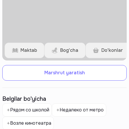
Maktab
Bog'cha
Do'konlar
Marshrut yaratish
Belgilar bo'yicha
Рядом со школой
Недалеко от метро
Возле кинотеатра