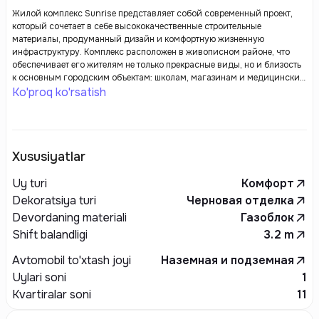
Жилой комплекс Sunrise представляет собой современный проект,
который сочетает в себе высококачественные строительные
материалы, продуманный дизайн и комфортную жизненную
инфраструктуру. Комплекс расположен в живописном районе, что
обеспечивает его жителям не только прекрасные виды, но и близость
к основным городским объектам: школам, магазинам и медицинским
учреждениям.
Ko'proq ko'rsatish
Xususiyatlar
Uy turi
Комфорт
Dekoratsiya turi
Черновая отделка
Devordaning materiali
Газоблок
Shift balandligi
3.2
m
Avtomobil to'xtash joyi
Наземная и подземная
Uylari soni
1
Kvartiralar soni
11