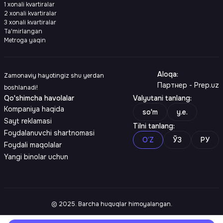
1 xonali kvartiralar
2 xonali kvartiralar
3 xonali kvartiralar
Ta'mirlangan
Metroga yaqin
Aloqa
:
Zamonaviy hayotingiz shu yerdan
Партнер - Prep.uz
boshlanadi!
Qo'shimcha havolalar
Valyutani tanlang
:
Kompaniya haqida
so'm
y.e.
Sayt reklamasi
Tilni tanlang
:
Foydalanuvchi shartnomasi
O‘Z
ЎЗ
РУ
Foydali maqolalar
Yangi binolar uchun
© 2025. Barcha huquqlar himoyalangan.