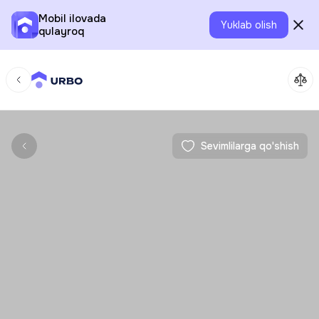
Mobil ilovada
Yuklab olish
qulayroq
Sevimlilarga qo'shish