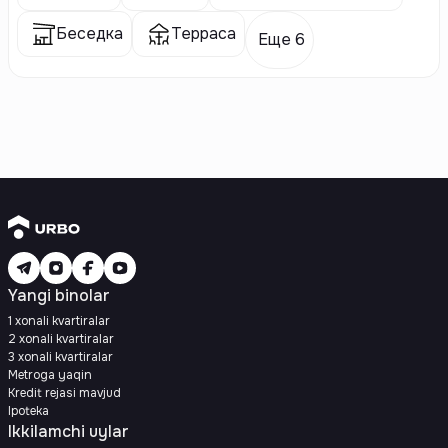
Беседка
Терраса
Еще 6
Yangi binolar
1 xonali kvartiralar
2 xonali kvartiralar
3 xonali kvartiralar
Metroga yaqin
Kredit rejasi mavjud
Ipoteka
Ikkilamchi uylar