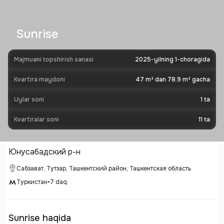
Sunrise
Majmuani topshirish sanasi
2025-yilning 1-choragida
Kvartira maydoni
47 m² dan 78.9 m² gacha
Uylar soni
1
ta
Kvartiralar soni
11
ta
Юнусабадский р-н
Сабзават, Тутзар, Ташкентский район, Ташкентская область
Туркистан
•
7
daq.
Sunrise haqida