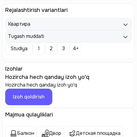
Rejalashtirish variantlari
Квартира
Tugash muddati
Studiya
1
2
3
4+
Izohlar
Hozircha hech qanday izoh yo'q
Hozircha hech qanday izoh yo'q
Izoh qoldirish
Majmua qulayliklari
Балкон
Двор
Детская площадка