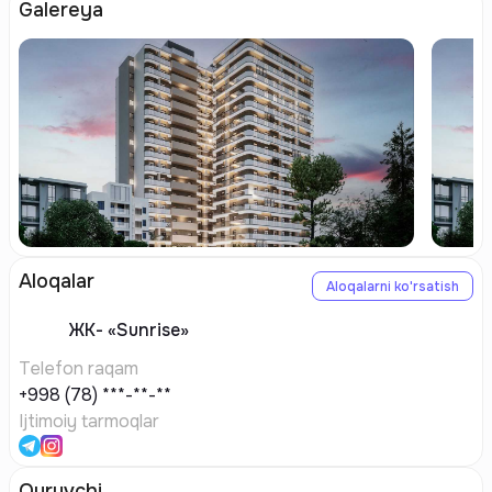
Galereya
Aloqalar
Aloqalarni ko'rsatish
ЖК-
«Sunrise»
Telefon raqam
+998 (78) ***-**-**
Ijtimoiy tarmoqlar
Quruvchi