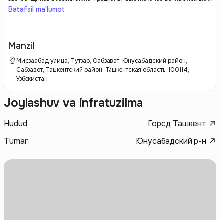
коммерческие проекты. С момента своего основания, она активно
Batafsil ma'lumot
занимается развитием современных жилых комплексов, которые
соответствуют всем современным требованиям и стандартам.
Главное внимание в своей работе компания уделяет инновационным
технологиям строительства, что позволяет не только снизить сроки
Manzil
реализации проектов, но и повысить их энергоэффективность и
устойчивость.
Мирзаабад улица, Тутзар, Сабзават, Юнусабадский район,
Сабзавот, Ташкентский район, Ташкентская область, 100114,
Узбекистан
Joylashuv va infratuzilma
Hudud
Город Ташкент
Tuman
Юнусабадский р-н