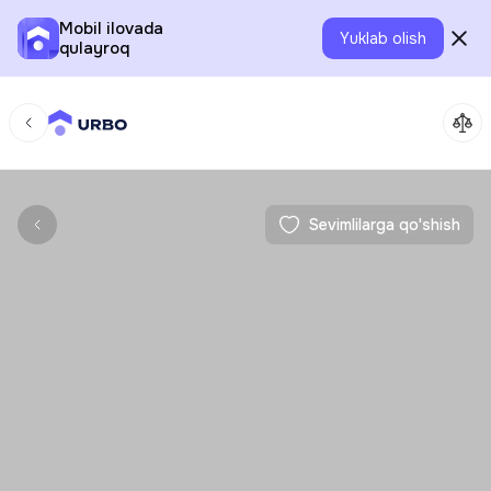
Mobil ilovada
Yuklab olish
qulayroq
Sevimlilarga qo'shish