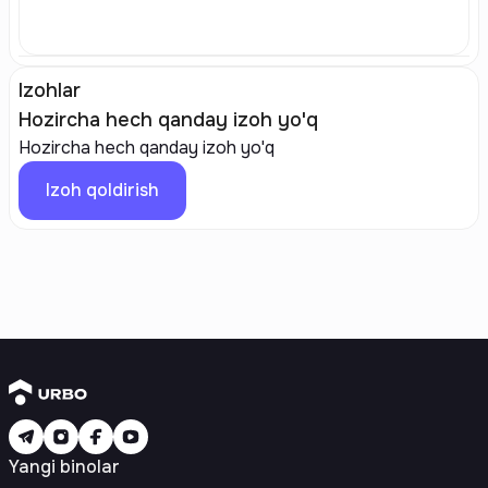
Izohlar
Hozircha hech qanday izoh yo'q
Hozircha hech qanday izoh yo'q
Izoh qoldirish
Yangi binolar