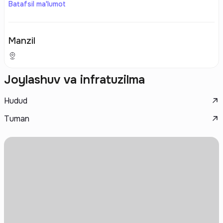
Batafsil ma'lumot
Manzil
Joylashuv va infratuzilma
Hudud
Tuman