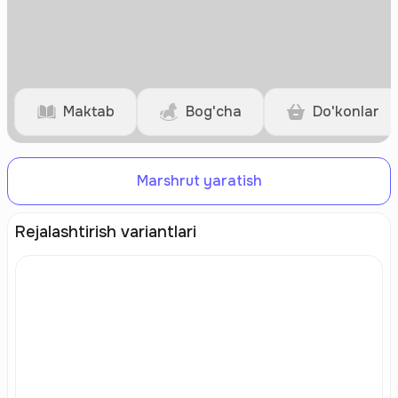
Maktab
Bog'cha
Do'konlar
Marshrut yaratish
Rejalashtirish variantlari