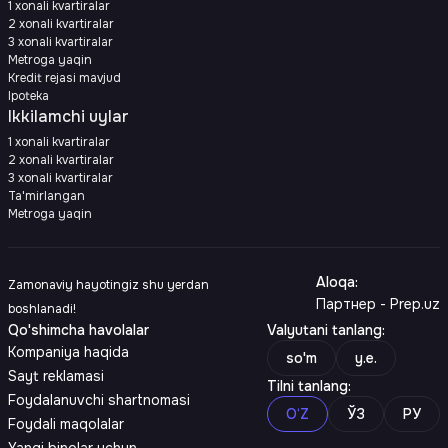
1 xonali kvartiralar
2 xonali kvartiralar
3 xonali kvartiralar
Metroga yaqin
Kredit rejasi mavjud
Ipoteka
Ikkilamchi uylar
1 xonali kvartiralar
2 xonali kvartiralar
3 xonali kvartiralar
Ta'mirlangan
Metroga yaqin
Aloqa
:
Zamonaviy hayotingiz shu yerdan
Партнер - Prep.uz
boshlanadi!
Qo'shimcha havolalar
Valyutani tanlang
:
Kompaniya haqida
so'm
y.e.
Sayt reklamasi
Tilni tanlang
:
Foydalanuvchi shartnomasi
O‘Z
ЎЗ
РУ
Foydali maqolalar