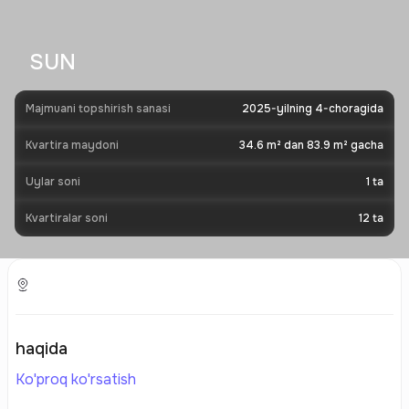
SUN
Majmuani topshirish sanasi
2025-yilning 4-choragida
Kvartira maydoni
34.6 m² dan 83.9 m² gacha
Uylar soni
1
ta
Kvartiralar soni
12
ta
haqida
Ko'proq ko'rsatish