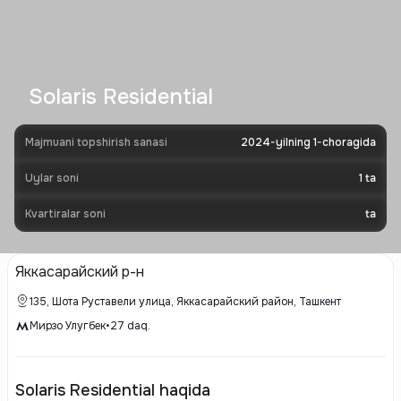
Solaris Residential
Majmuani topshirish sanasi
2024-yilning 1-choragida
Uylar soni
1
ta
Kvartiralar soni
ta
Яккасарайский р-н
135, Шота Руставели улица, Яккасарайский район, Ташкент
Мирзо Улугбек
•
27
daq.
Solaris Residential haqida