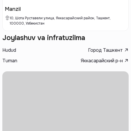
строительства и использованию инновационных технологий, что
позволяет им обеспечивать высокие стандарты жизни для своих
Manzil
клиентов.
10, Шота Руставели улица, Яккасарайский район, Ташкент,
100000, Узбекистан
Joylashuv va infratuzilma
Hudud
Город Ташкент
Tuman
Яккасарайский р-н