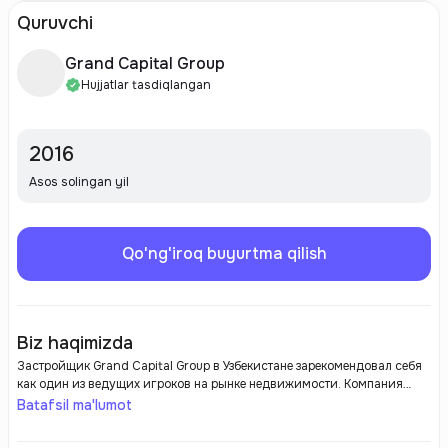
Quruvchi
Grand Capital Group
Hujjatlar tasdiqlangan
2016
Asos solingan yil
Qo'ng'iroq buyurtma qilish
Biz haqimizda
Застройщик Grand Capital Group в Узбекистане зарекомендовал себя
как один из ведущих игроков на рынке недвижимости. Компания
активно участвует в ряде крупных строительных проектов,
Batafsil ma'lumot
направленных на создание современных жилых и коммерческих
комплексов. Grand Capital Group уделяет особое внимание качеству