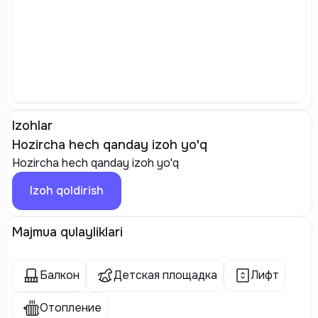
Izohlar
Hozircha hech qanday izoh yo'q
Hozircha hech qanday izoh yo'q
Izoh qoldirish
Majmua qulayliklari
Балкон
Детская площадка
Лифт
Отопление