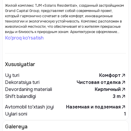
Жилой комплекс TJM «Solaris Residential», созданный застройщиком
Grand Capital Group, представляет собой современный проект,
который гармонично сочетает в себе комфорт, инновационные
технологии и экологическую устойчивость. Комплекс расположен в
живописной местности, что обеспечивает его жителям прекрасные
виды и близость к природным зонам. Архитектурное оформление
зданий отличается современным стилем, динамичными линиями и
Ko'proq ko'rsatish
использованием высококачественных материалов, что подчеркивает
обязательства застройщика по отношению к эстетике и
долговечности.
Xususiyatlar
Uy turi
Комфорт
Dekoratsiya turi
Чистовая отделка
Devordaning materiali
Кирпичный
Shift balandligi
3
m
Avtomobil to'xtash joyi
Наземная и подземная
Uylari soni
1
Galereya