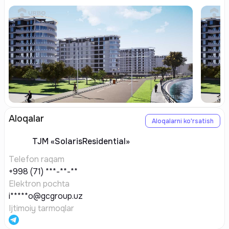
Aloqalar
Aloqalarni ko'rsatish
TJM
«SolarisResidential»
Telefon raqam
+998 (71) ***-**-**
Elektron pochta
i*****o@gcgroup.uz
Ijtimoiy tarmoqlar