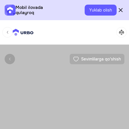
Mobil ilovada
Yuklab olish
qulayroq
Sevimlilarga qo'shish