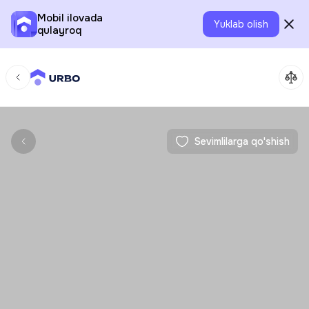
Mobil ilovada
Yuklab olish
qulayroq
Sevimlilarga qo'shish