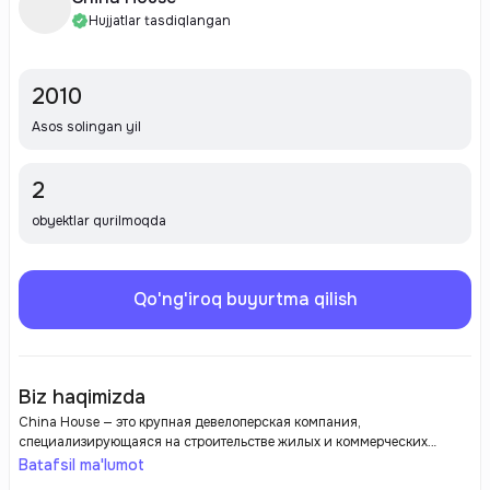
Hujjatlar tasdiqlangan
2010
Asos solingan yil
2
obyektlar qurilmoqda
Qo'ng'iroq buyurtma qilish
Biz haqimizda
China House — это крупная девелоперская компания,
специализирующаяся на строительстве жилых и коммерческих
объектов. Компания зарекомендовала себя как надежный
Batafsil ma'lumot
застройщик, ориентированный на качество и инновационные