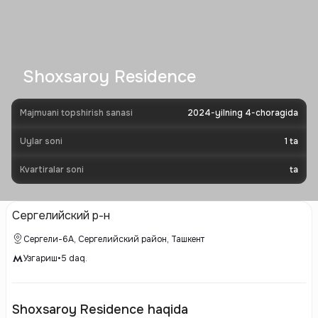
Shoxsaroy Residence
Majmuani topshirish sanasi
2024-yilning 4-choragida
Uylar soni
1
ta
Kvartiralar soni
ta
Сергелийский р-н
Сергели-6А, Сергелийский район, Ташкент
Узгариш
•
5
daq.
Shoxsaroy Residence haqida