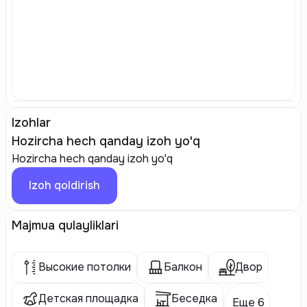
Izohlar
Hozircha hech qanday izoh yo'q
Hozircha hech qanday izoh yo'q
Izoh qoldirish
Majmua qulayliklari
Высокие потолки
Балкон
Двор
Детская площадка
Беседка
Еще 6