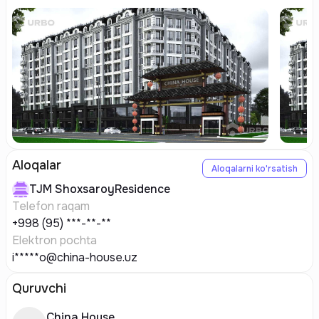
Aloqalar
Aloqalarni ko'rsatish
TJM
ShoxsaroyResidence
Telefon raqam
+998 (95) ***-**-**
Elektron pochta
i*****o@china-house.uz
Quruvchi
China House