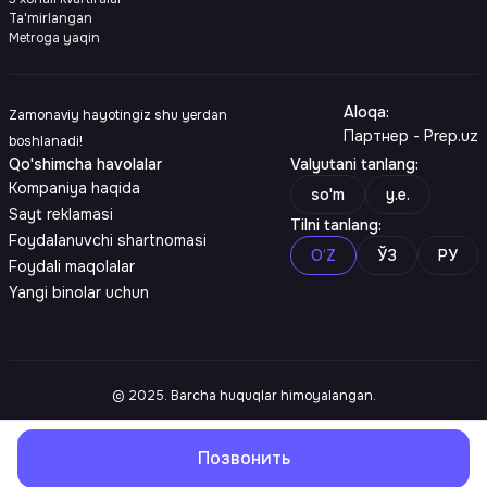
Ta'mirlangan
Metroga yaqin
Aloqa
:
Zamonaviy hayotingiz shu yerdan
Партнер - Prep.uz
boshlanadi!
Qo'shimcha havolalar
Valyutani tanlang
:
Kompaniya haqida
so'm
y.e.
Sayt reklamasi
Tilni tanlang
:
Foydalanuvchi shartnomasi
O‘Z
ЎЗ
РУ
Foydali maqolalar
Yangi binolar uchun
© 2025. Barcha huquqlar himoyalangan.
Позвонить