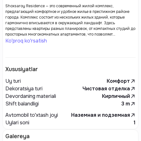
Shoxsaroy Residence — это современный жилой комплекс,
предлагающий комфортное и удобное жилье в престижном районе
города. Комплекс состоит из нескольких жилых зданий, которые
гармонично вписываются в окружающий ландшафт. Здесь
представлены квартиры разных планировок, от компактных студий до
просторных многокомнатных апартаментов, что позволяет
удовлетворить потребности различных категорий жильцов.
Ko'proq ko'rsatish
Shoxsaroy Residence ориентирован на создание комфортной и
безопасной среды для жизни. На территории комплекса
предусмотрены современные удобства, такие как подземный паркинг,
детские и спортивные площадки, зоны для отдыха и прогулок.
Архитектурное оформление зданий сочетает в себе сдержанный
Xususiyatlar
современный стиль с элементами, подчеркивающими эстетическую
привлекательность и функциональность. Комплекс также заботится об
Uy turi
Комфорт
экологической составляющей, применяя энергоэффективные
Dekoratsiya turi
Чистовая отделка
технологии и материалы.
Devordaning materiali
Кирпичный
Shift balandligi
3
m
Avtomobil to'xtash joyi
Наземная и подземная
Uylari soni
1
Galereya