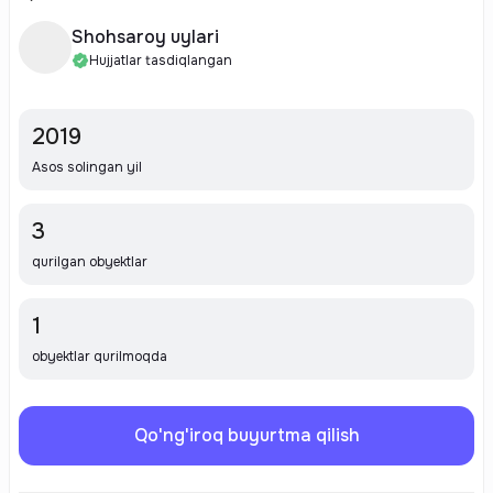
Shohsaroy uylari
Hujjatlar tasdiqlangan
2019
Asos solingan yil
3
qurilgan obyektlar
1
obyektlar qurilmoqda
Qo'ng'iroq buyurtma qilish