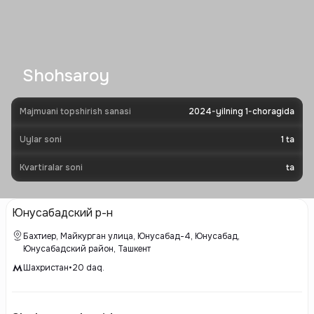
Shohsaroy
Majmuani topshirish sanasi
2024-yilning 1-choragida
Uylar soni
1
ta
Kvartiralar soni
ta
Юнусабадский р-н
Бахтиер, Майкурган улица, Юнусабад-4, Юнусабад,
Юнусабадский район, Ташкент
Шахристан
•
20
daq.