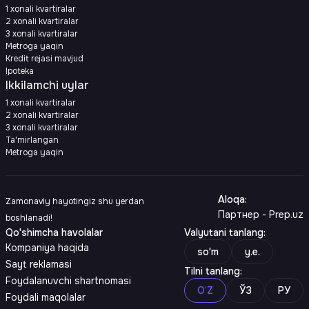
1 xonali kvartiralar
2 xonali kvartiralar
3 xonali kvartiralar
Metroga yaqin
Kredit rejasi mavjud
Ipoteka
Ikkilamchi uylar
1 xonali kvartiralar
2 xonali kvartiralar
3 xonali kvartiralar
Ta'mirlangan
Metroga yaqin
Aloqa
:
Zamonaviy hayotingiz shu yerdan
Партнер - Prep.uz
boshlanadi!
Qo'shimcha havolalar
Valyutani tanlang
:
Kompaniya haqida
so'm
y.e.
Sayt reklamasi
Tilni tanlang
:
Foydalanuvchi shartnomasi
O‘Z
ЎЗ
РУ
Foydali maqolalar