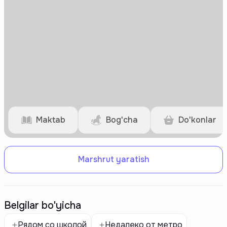
Maktab
Bog'cha
Do'konlar
Marshrut yaratish
Belgilar bo'yicha
Рядом со школой
Недалеко от метро