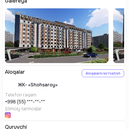
Galereya
Aloqalar
Aloqalarni ko'rsatish
ЖК-
«Shohsaroy»
Telefon raqam
+998 (55) ***-**-**
Ijtimoiy tarmoqlar
Quruvchi