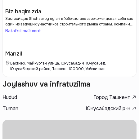
Biz haqimizda
Застройщик Shohsaroy uylari в Узбекистане зарекомендовал себя как
один из ведущих участников строительного рынка страны. Компания
специализируется на возведении современных жилых комплексов,
Batafsil ma'lumot
которые отвечают самым высоким стандартам качества и комфорта.
Основное внимание уделяется не только внешнему виду зданий, но и
внутренним планировочным решениям, что позволяет создавать
уютные и функциональные квартиры для семей с различными
Manzil
потребностями.
Бахтиер, Майкурган улица, Юнусабад-4, Юнусабад,
Юнусабадский район, Ташкент, 100000, Узбекистан
Joylashuv va infratuzilma
Hudud
Город Ташкент
Tuman
Юнусабадский р-н