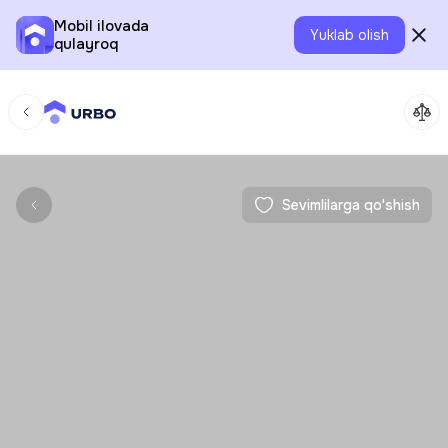
Mobil ilovada
Yuklab olish
qulayroq
Sevimlilarga qo'shish