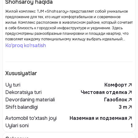
Shohsaroy haqida
Жилой комплекс TJM «Shohsaroy» представляет собой уникальное
предложение для тех, кто ищет комфортабельное и современное
жилье. Комплекс расположен в живописном районе, который сочетает
в себе близость к городской инфраструктуре и уединение. Здесь
предусмотрены разнообразные планировки и площади квартир, что
позволяет каждому потенциальному жильцу выбрать идеальный
вариант, соответствующий его потребностям.
Ko'proq ko'rsatish
Xususiyatlar
Uy turi
Комфорт
Dekoratsiya turi
Чистовая отделка
Devordaning materiali
Газоблок
Shift balandligi
3
m
Avtomobil to'xtash joyi
Наземная и подземная
Uylari soni
1