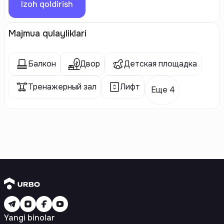
Izoh qoldirish
Majmua qulayliklari
Балкон
Двор
Детская площадка
Тренажерный зал
Лифт
Еще 4
Yangi binolar