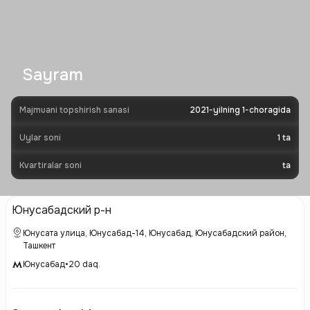
Sayram
Majmuani topshirish sanasi
2021-yilning 1-choragida
Uylar soni
1
ta
Kvartiralar soni
ta
Юнусабадский р-н
Юнусата улица, Юнусабад-14, Юнусабад, Юнусабадский район,
Ташкент
Юнусабад
•
20
daq.