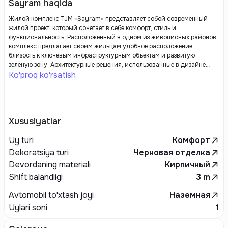
Sayram haqida
Жилой комплекс TJM «Sayram» представляет собой современный
жилой проект, который сочетает в себе комфорт, стиль и
функциональность. Расположенный в одном из живописных районов,
комплекс предлагает своим жильцам удобное расположение,
близость к ключевым инфраструктурным объектам и развитую
зеленую зону. Архитектурные решения, использованные в дизайне
зданий, характеризуются стильными линиями и продуманными
Ko'proq ko'rsatish
планировками, что создает атмосферу уюта и гармонии.
Xususiyatlar
Uy turi
Комфорт
Dekoratsiya turi
Черновая отделка
Devordaning materiali
Кирпичный
Shift balandligi
3
m
Avtomobil to'xtash joyi
Наземная
Uylari soni
1