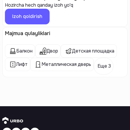
Hozircha hech qanday izoh yo'q
Izoh qoldirish
Majmua qulayliklari
Балкон
Двор
Детская площадка
Лифт
Металлическая дверь
Еще 3