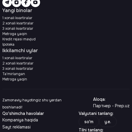
Yangi binolar
1 xonali kvartiralar
2 xonali kvartiralar
3 xonali kvartiralar
Metroga yaqin
Kredit rejasi mavjud
Ipoteka
Ikkilamchi uylar
1 xonali kvartiralar
2 xonali kvartiralar
3 xonali kvartiralar
Ta'mirlangan
Metroga yaqin
Aloqa
:
Zamonaviy hayotingiz shu yerdan
Партнер - Prep.uz
boshlanadi!
Qo'shimcha havolalar
Valyutani tanlang
:
Kompaniya haqida
so'm
y.e.
Sayt reklamasi
Tilni tanlang
: