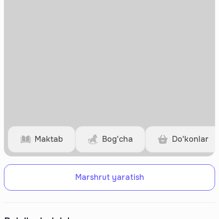
Maktab
Bog'cha
Do'konlar
Marshrut yaratish