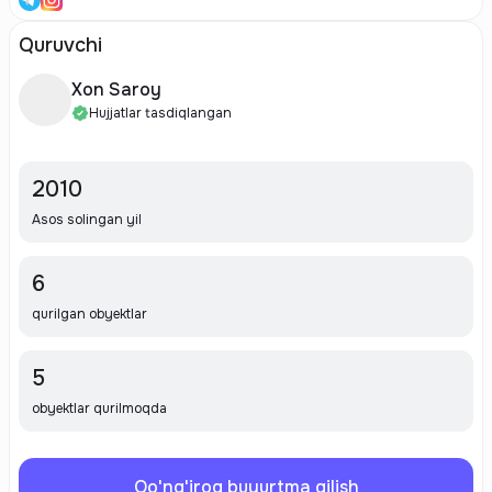
Quruvchi
Xon Saroy
Hujjatlar tasdiqlangan
2010
Asos solingan yil
6
qurilgan obyektlar
5
obyektlar qurilmoqda
Qo'ng'iroq buyurtma qilish