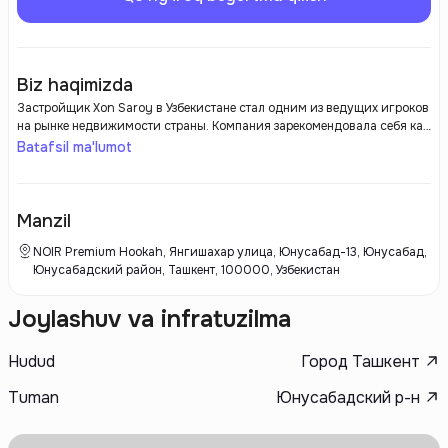
Biz haqimizda
Застройщик Xon Saroy в Узбекистане стал одним из ведущих игроков
на рынке недвижимости страны. Компания зарекомендовала себя как
надежный партнер в области жилой и коммерческой застройки,
Batafsil ma'lumot
реализуя высококачественные проекты, которые соответствуют
современным стандартам и требованиям клиентов. Xon Saroy
уделяет пристальное внимание планировке и дизайну своих
объектов, что делает их привлекательными не только с точки зрения
Manzil
функциональности, но и эстетики.
NOIR Premium Hookah, Янгишахар улица, Юнусабад-13, Юнусабад,
Юнусабадский район, Ташкент, 100000, Узбекистан
Joylashuv va infratuzilma
Hudud
Город Ташкент
Tuman
Юнусабадский р-н