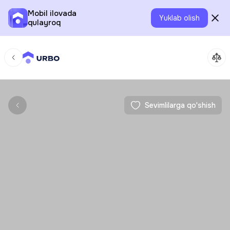
Mobil ilovada
Yuklab olish
qulayroq
Sevimlilarga qo'shish