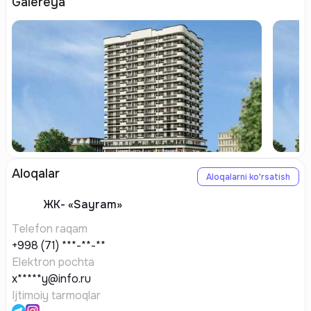
Galereya
Aloqalar
Aloqalarni ko'rsatish
ЖК-
«Sayram»
Telefon raqam
+998 (71) ***-**-**
Elektron pochta
x*****y@info.ru
Ijtimoiy tarmoqlar