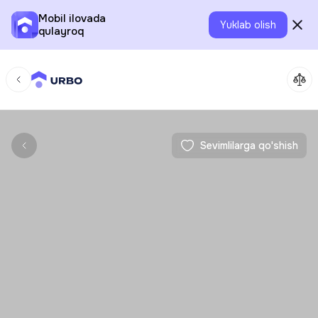
Mobil ilovada
Yuklab olish
qulayroq
Sevimlilarga qo'shish