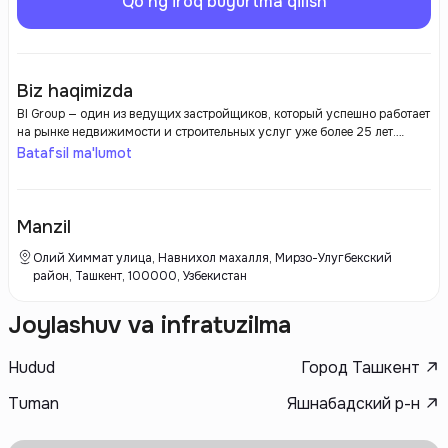
Qo'ng'iroq buyurtma qilish
Biz haqimizda
BI Group — один из ведущих застройщиков, который успешно работает
на рынке недвижимости и строительных услуг уже более 25 лет.
Компания зарекомендовала себя как надежный партнер и инициатор
Batafsil ma'lumot
масштабных проектов, охватывающих жилые комплексы,
коммерческую недвижимость и инфраструктурные объекты. BI Group
активно применяет современные технологии и инновационные
решения в строительстве, что позволяет ей не только повышать
Manzil
качество возводимых объектов, но и сокращать сроки их реализации.
Олий Химмат улица, Навнихол махалля, Мирзо-Улугбекский
район, Ташкент, 100000, Узбекистан
Joylashuv va infratuzilma
Hudud
Город Ташкент
Tuman
Яшнабадский р-н