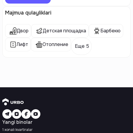
Majmua qulayliklari
Двор
Детская площадка
Барбекю
Лифт
Отопление
Еще 5
Yangi binolar
1 xonali kvartiralar