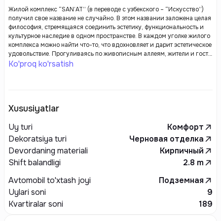
Жилой комплекс “SAN’AT” (в переводе с узбекского – “Искусство”)
получил свое название не случайно. В этом названии заложена целая
философия, стремящаяся соединить эстетику, функциональность и
культурное наследие в одном пространстве. В каждом уголке жилого
комплекса можно найти что-то, что вдохновляет и дарит эстетическое
удовольствие. Прогуливаясь по живописным аллеям, жители и гости
комплекса могут наслаждаться созерцанием прекрасного, впитывая
Ko'proq ko'rsatish
культуру и искусство в повседневной жизни.
Xususiyatlar
Uy turi
Комфорт
Dekoratsiya turi
Черновая отделка
Devordaning materiali
Кирпичный
Shift balandligi
2.8
m
Avtomobil to'xtash joyi
Подземная
Uylari soni
9
Kvartiralar soni
189