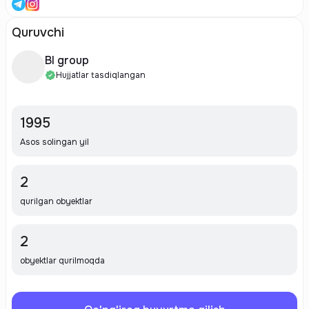
Quruvchi
BI group
Hujjatlar tasdiqlangan
1995
Asos solingan yil
2
qurilgan obyektlar
2
obyektlar qurilmoqda