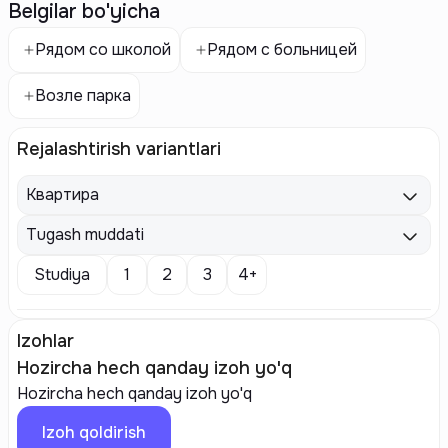
Belgilar bo'yicha
Рядом со школой
Рядом с больницей
Возле парка
Rejalashtirish variantlari
Квартира
Tugash muddati
Studiya
1
2
3
4+
Izohlar
Hozircha hech qanday izoh yo'q
Hozircha hech qanday izoh yo'q
Izoh qoldirish