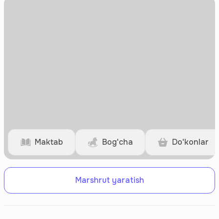
Maktab
Bog'cha
Do'konlar
Marshrut yaratish