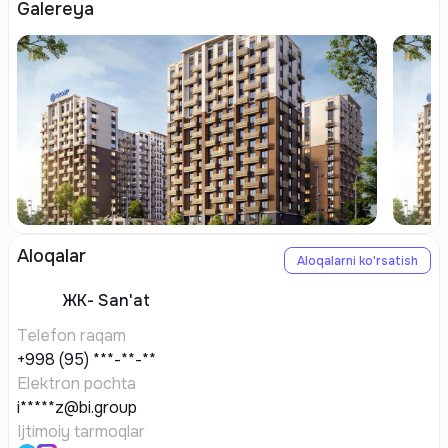
Galereya
Aloqalar
Aloqalarni ko'rsatish
ЖК-
San'at
Telefon raqam
+998 (95) ***-**-**
Elektron pochta
i*****z@bi.group
Ijtimoiy tarmoqlar