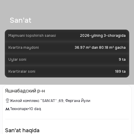
San'at
Majmuani topshirish sanasi
2026-yilning 3-choragida
Kvartira maydoni
36.97 m² dan 80.18 m² gacha
Uylar soni
9
ta
Kvartiralar soni
189
ta
Яшнабадский р-н
Жилой комплекс “SAN’AT” ,69, Фергана Йули
Технопарк
•
10
daq.
San'at haqida