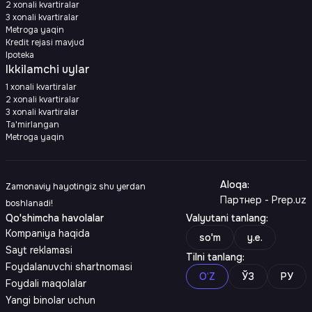
2 xonali kvartiralar
3 xonali kvartiralar
Metroga yaqin
Kredit rejasi mavjud
Ipoteka
Ikkilamchi uylar
1 xonali kvartiralar
2 xonali kvartiralar
3 xonali kvartiralar
Ta'mirlangan
Metroga yaqin
Aloqa
:
Zamonaviy hayotingiz shu yerdan
Партнер - Prep.uz
boshlanadi!
Qo'shimcha havolalar
Valyutani tanlang
:
Kompaniya haqida
so'm
y.e.
Sayt reklamasi
Tilni tanlang
:
Foydalanuvchi shartnomasi
O‘Z
ЎЗ
РУ
Foydali maqolalar
Yangi binolar uchun