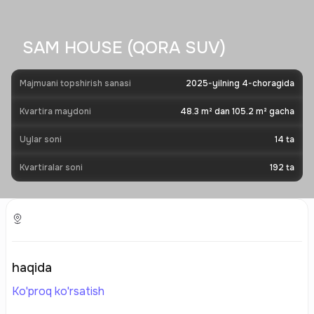
SAM HOUSE (QORA SUV)
Majmuani topshirish sanasi
2025-yilning 4-choragida
Kvartira maydoni
48.3 m² dan 105.2 m² gacha
Uylar soni
14
ta
Kvartiralar soni
192
ta
haqida
Ko'proq ko'rsatish