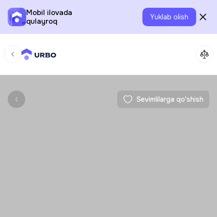
Mobil ilovada
Yuklab olish
qulayroq
Sevimlilarga qo'shish