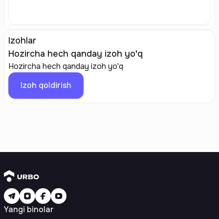
Izohlar
Hozircha hech qanday izoh yo'q
Hozircha hech qanday izoh yo'q
Izoh qoldirish
Yangi binolar