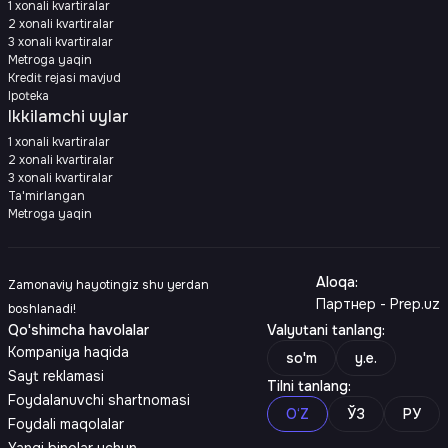
1 xonali kvartiralar
2 xonali kvartiralar
3 xonali kvartiralar
Metroga yaqin
Kredit rejasi mavjud
Ipoteka
Ikkilamchi uylar
1 xonali kvartiralar
2 xonali kvartiralar
3 xonali kvartiralar
Ta'mirlangan
Metroga yaqin
Aloqa
:
Zamonaviy hayotingiz shu yerdan
Партнер - Prep.uz
boshlanadi!
Qo'shimcha havolalar
Valyutani tanlang
:
Kompaniya haqida
so'm
y.e.
Sayt reklamasi
Tilni tanlang
:
Foydalanuvchi shartnomasi
O‘Z
ЎЗ
РУ
Foydali maqolalar