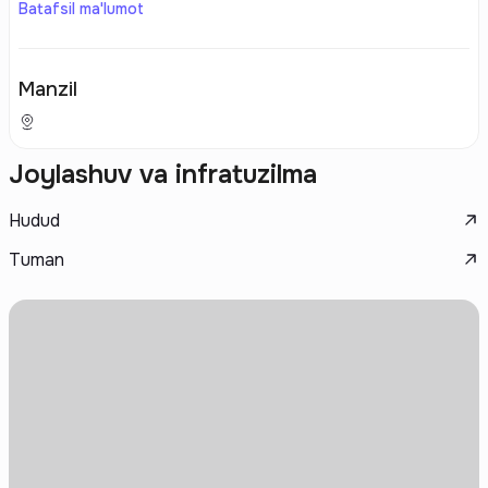
Batafsil ma'lumot
Manzil
Joylashuv va infratuzilma
Hudud
Tuman