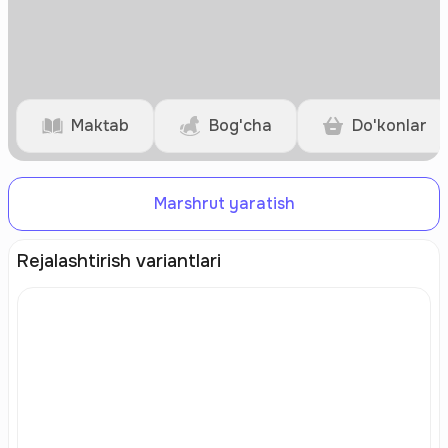
Maktab
Bog'cha
Do'konlar
Marshrut yaratish
Rejalashtirish variantlari