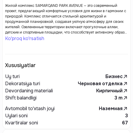
Жилой комплекс SAMARQAND PARK AVENUE — это современный
проект, предлагающий комфортные условия для жизни в гармонии с
природой. Комплекс отличается стильной архитектурой и
продуманной планировкой, создавая уютную атмосферу для своих
жителей. Озелененные территории включают прогулочные аллеи,
детские и спортивные площадки, что способствует активному образу
жизни и семейному отдыху. Удобная инфраструктура в шаговой
Ko'proq ko'rsatish
доступности, включая магазины, кафе и школы, делает жизнь в
комплексе максимально комфортной. Высокое качество
строительства и современные технологии обеспечивают безопасность
и удобство для всех жильцов.
Xususiyatlar
Uy turi
Бизнес
Dekoratsiya turi
Черновая отделка
Devordaning materiali
Кирпичный
Shift balandligi
3
m
Avtomobil to'xtash joyi
Наземная
Uylari soni
3
Kvartiralar soni
67