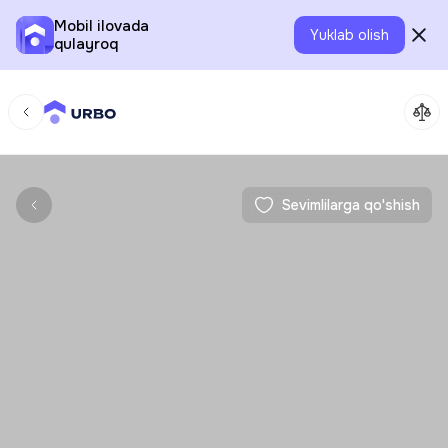
Mobil ilovada
Yuklab olish
qulayroq
Sevimlilarga qo'shish