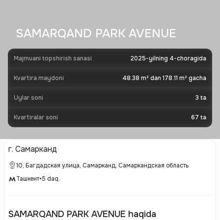
SAMARQAND PARK AVENUE
Majmuani topshirish sanasi
2025-yilning 4-choragida
Kvartira maydoni
48.38 m² dan 178.11 m² gacha
Uylar soni
3
ta
Kvartiralar soni
67
ta
г. Самарканд
10, Багдадская улица, Самарканд, Самаркандская область
Ташкент
•
5
daq.
SAMARQAND PARK AVENUE haqida