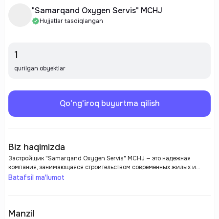
"Samarqand Oxygen Servis" MCHJ
Hujjatlar tasdiqlangan
1
qurilgan obyektlar
Qo'ng'iroq buyurtma qilish
Biz haqimizda
Застройщик "Samarqand Oxygen Servis" MCHJ — это надежная
компания, занимающаяся строительством современных жилых и
коммерческих объектов. Фокусируясь на высоком качестве и
Batafsil ma'lumot
инновационных подходах, компания реализует проекты,
соответствующие современным стандартам. "Samarqand Oxygen
Servis" стремится создавать комфортные и функциональные
пространства для жизни и работы, уделяя особое внимание экологии
Manzil