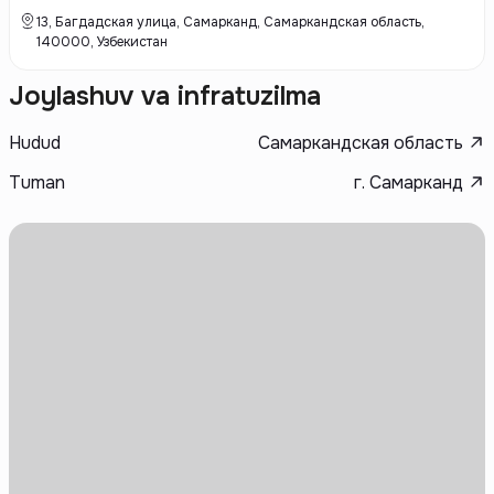
и архитектурному дизайну. Благодаря профессиональной команде и
ответственному подходу к каждому проекту, застройщик заслужил
13, Багдадская улица, Самарканд, Самаркандская область,
доверие клиентов и укрепил свои позиции на рынке недвижимости.
140000, Узбекистан
Joylashuv va infratuzilma
Hudud
Самаркандская область
Tuman
г. Самарканд