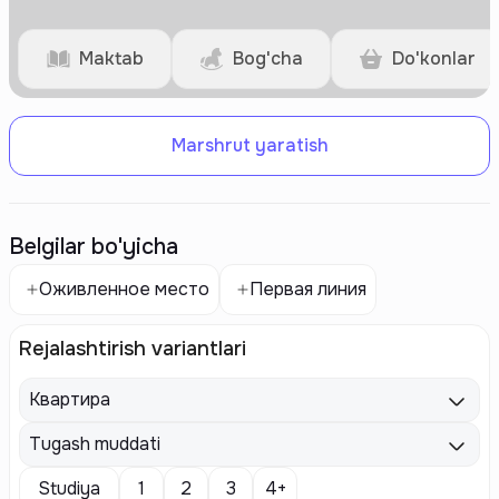
Maktab
Bog'cha
Do'konlar
Marshrut yaratish
Belgilar bo'yicha
Оживленное место
Первая линия
Rejalashtirish variantlari
Квартира
Tugash muddati
Studiya
1
2
3
4+