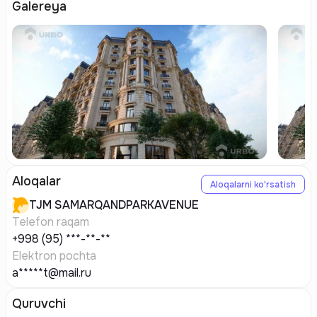
Galereya
Aloqalar
Aloqalarni ko'rsatish
TJM
SAMARQANDPARKAVENUE
Telefon raqam
+998 (95) ***-**-**
Elektron pochta
a*****t@mail.ru
Quruvchi