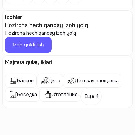
Izohlar
Hozircha hech qanday izoh yo'q
Hozircha hech qanday izoh yo'q
Izoh qoldirish
Majmua qulayliklari
Балкон
Двор
Детская площадка
Беседка
Отопление
Еще 4