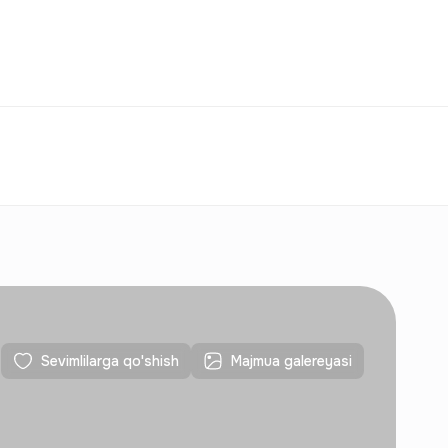
Taqqoslash
Sevimlilar
O‘zbekiston
O‘Z
Aloqalar
Yangi qurilishlar uchun
Aloqalar
Yangi qurilishlar uchun
Sevimlilarga qo'shish
Majmua galereyasi
Aloqalar
Yangi qurilishlar uchun
Aloqalar
Yangi qurilishlar uchun