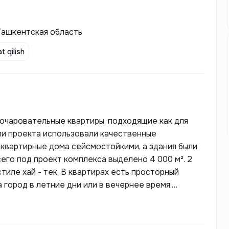
 Ташкентская область
t qilish
 очаровательные квартиры, подходящие как для
ели проекта использовали качественные
квартирные дома сейсмостойкими, а здания были
его под проект комплекса выделено 4 000 м². 2
иле хай - тек. В квартирах есть просторный
 город в летние дни или в вечернее время.
те прогуляться или поговорить со своей семьей