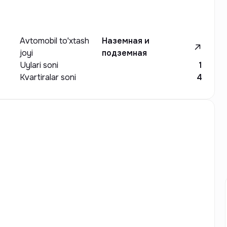
Avtomobil to'xtash
Наземная и
joyi
подземная
Uylari soni
1
Kvartiralar soni
4