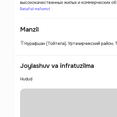
высококачественных жилых и коммерческих об
деталям, использованию современных технолог
Batafsil ma'lumot
функциональных пространств для жизни и бизн
обеспечении удобной инфраструктуры, развит
Manzil
жильцов. Компания стремится предлагать сво
которые отвечают современным стандартам и 
Нурафшан (Тойтепа), Уртачирчикский район, Т
Joylashuv va infratuzilma
Hudud