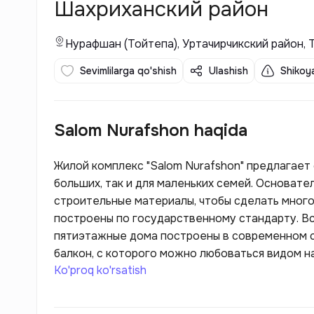
Шахриханский район
Нурафшан (Тойтепа), Уртачирчикский район,
Sevimlilarga qo'shish
Ulashish
Shikoya
Salom Nurafshon haqida
Жилой комплекс "Salom Nurafshon" предлагает
больших, так и для маленьких семей. Основат
строительные материалы, чтобы сделать много
построены по государственному стандарту. Вс
пятиэтажные дома построены в современном ст
балкон, с которого можно любоваться видом на
Ko'proq ko'rsatish
Частный двор - это уютное место, где вы може
или соседями.