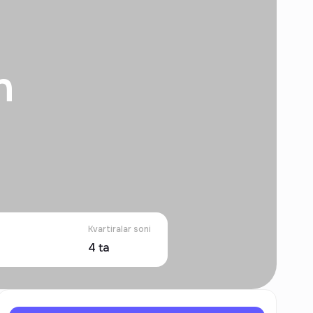
n
Kvartiralar soni
4
ta