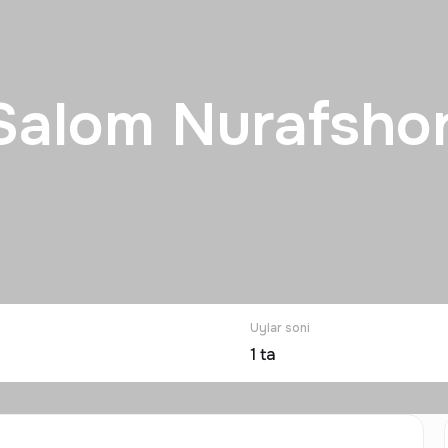
Salom Nurafsho
Uylar soni
1
ta