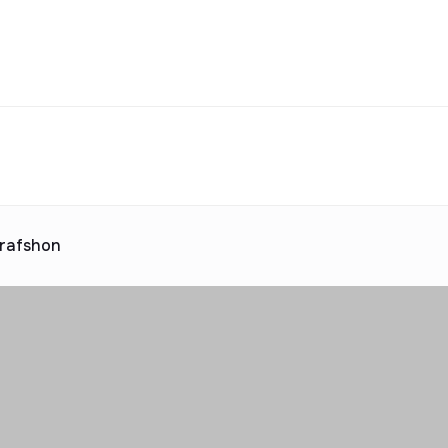
Turar-joy majmualari katalogi
jara
uv
Ijaraga berish
ta taklif
 katalogi
Reklama
rafshon
2025 yilda topshiriladi
ta taklif
 katalogi
Reklama
 katalogi
Reklama
 katalogi
Reklama