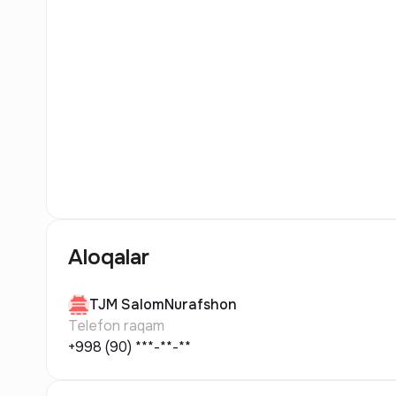
5
Rasm
Aloqalar
TJM
SalomNurafshon
Telefon raqam
+998 (90) ***-**-**