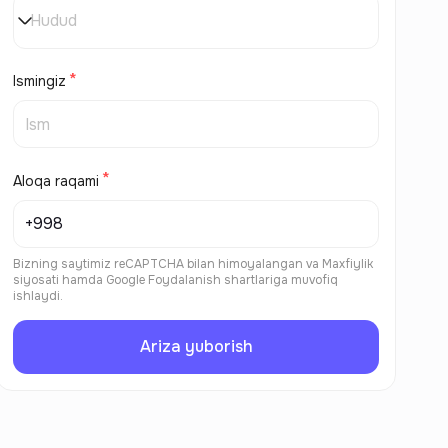
Hudud
Ismingiz
Aloqa raqami
Bizning saytimiz reCAPTCHA bilan himoyalangan va
Maxfiylik
siyosati
hamda
Google Foydalanish shartlariga
muvofiq
ishlaydi.
Ariza yuborish