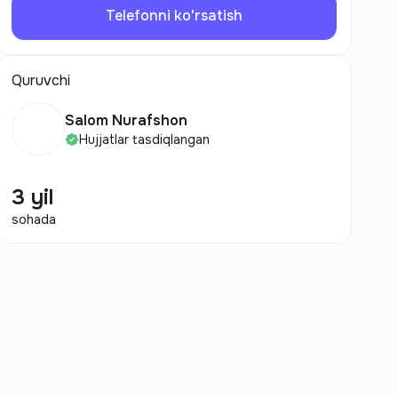
Telefonni ko'rsatish
Quruvchi
Salom Nurafshon
Hujjatlar tasdiqlangan
3 yil
sohada