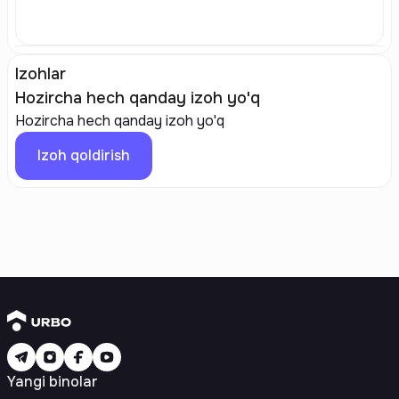
Izohlar
Hozircha hech qanday izoh yo'q
Hozircha hech qanday izoh yo'q
Izoh qoldirish
Yangi binolar