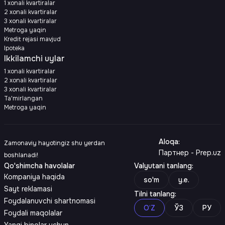
1 xonali kvartiralar
2 xonali kvartiralar
3 xonali kvartiralar
Metroga yaqin
Kredit rejasi mavjud
Ipoteka
Ikkilamchi uylar
1 xonali kvartiralar
2 xonali kvartiralar
3 xonali kvartiralar
Ta'mirlangan
Metroga yaqin
Aloqa
:
Zamonaviy hayotingiz shu yerdan
Партнер - Prep.uz
boshlanadi!
Qo'shimcha havolalar
Valyutani tanlang
:
Kompaniya haqida
so'm
y.e.
Sayt reklamasi
Tilni tanlang
:
Foydalanuvchi shartnomasi
O‘Z
ЎЗ
РУ
Foydali maqolalar