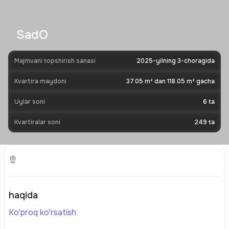
SadO
Majmuani topshirish sanasi
2025-yilning 3-choragida
Kvartira maydoni
37.05 m² dan 118.05 m² gacha
Uylar soni
6
ta
Kvartiralar soni
249
ta
haqida
Ko'proq ko'rsatish