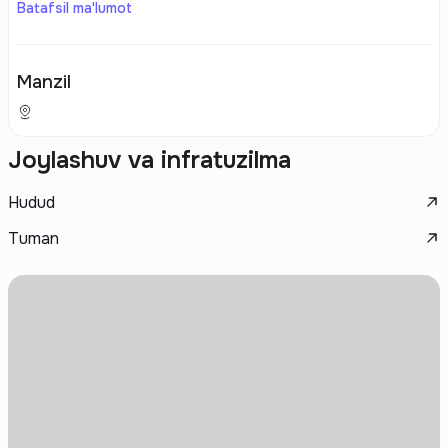
Batafsil ma'lumot
Manzil
Joylashuv va infratuzilma
Hudud
Tuman