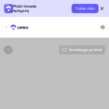
Mobil ilovada
Yuklab olish
qulayroq
Sevimlilarga qo'shish