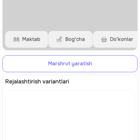
Maktab
Bog'cha
Do'konlar
Marshrut yaratish
Rejalashtirish variantlari