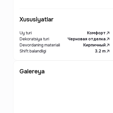
детьми. Инфраструктура комплекса также вклю
помещения, магазины, кафе и другие удобства
комфортной. Проект ориентирован на тех, кто
Xususiyatlar
местоположение, сочетая стильный внешний в
сервиса.
Uy turi
Комфорт
Dekoratsiya turi
Черновая отделка
Devordaning materiali
Кирпичный
Shift balandligi
3.2
m
Galereya