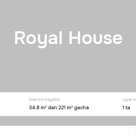
Royal House
Kvartira maydoni
Uylar s
34.8 m² dan 221 m² gacha
1
ta