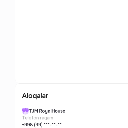
7
Rasm
Aloqalar
TJM
RoyalHouse
Telefon raqam
+998 (99) ***-**-**