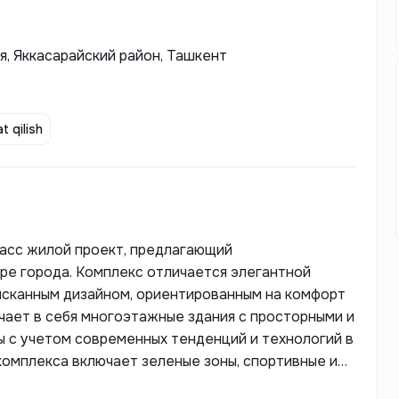
я, Яккасарайский район, Ташкент
t qilish
ласс жилой проект, предлагающий
ре города. Комплекс отличается элегантной
ысканным дизайном, ориентированным на комфорт
ючает в себя многоэтажные здания с просторными и
ы с учетом современных тенденций и технологий в
омплекса включает зеленые зоны, спортивные и
то делает его идеальным местом для семей с