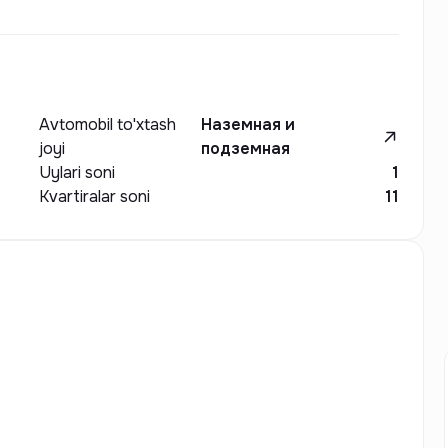
чает в себя подземный паркинг, коммерческие
, которые делают повседневную жизнь удобной и
 ценит качество, безопасность и престижное
ид с функциональностью и высоким уровнем
Avtomobil to'xtash
Наземная и
joyi
подземная
Uylari soni
1
Kvartiralar soni
11