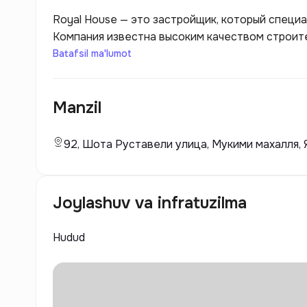
Royal House — это застройщик, который специ
Компания известна высоким качеством строит
эксклюзивных материалов. Royal House разраб
Batafsil ma'lumot
максимальный комфорт и роскошь, предлагая 
коммерческие объекты.
Manzil
92, Шота Руставели улица, Мукими махалля, 
Joylashuv va infratuzilma
Hudud