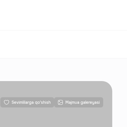
Taqqoslash
Sevimlilar
O‘zbekiston
O‘Z
Aloqalar
Yangi qurilishlar uchun
Aloqalar
Yangi qurilishlar uchun
Sevimlilarga qo'shish
Majmua galereyasi
Aloqalar
Yangi qurilishlar uchun
Aloqalar
Yangi qurilishlar uchun