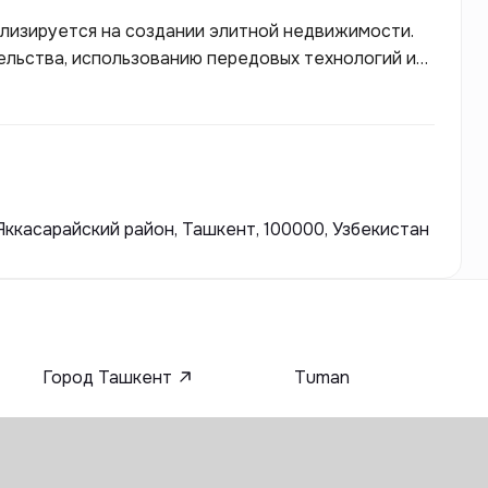
ализируется на создании элитной недвижимости.
ельства, использованию передовых технологий и
атывает проекты, ориентированные на
своим клиентам премиальные жилые и
Яккасарайский район, Ташкент, 100000, Узбекистан
Город Ташкент
Tuman