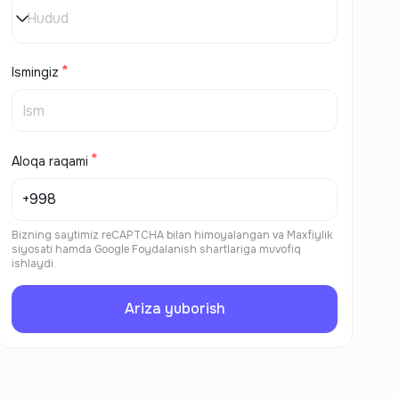
Hudud
Ismingiz
Aloqa raqami
Bizning saytimiz reCAPTCHA bilan himoyalangan va
Maxfiylik
siyosati
hamda
Google Foydalanish shartlariga
muvofiq
ishlaydi.
Ariza yuborish