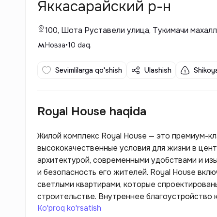
Яккасарайский р-н
100, Шота Руставели улица, Тукимачи махалл
Новза
•
10
daq.
Sevimlilarga qo'shish
Ulashish
Shikoya
Royal House haqida
Жилой комплекс Royal House — это премиум-к
высококачественные условия для жизни в цент
архитектурой, современными удобствами и из
и безопасность его жителей. Royal House вкл
светлыми квартирами, которые спроектирован
строительстве. Внутреннее благоустройство к
Ko'proq ko'rsatish
детские площадки, а также зоны для отдыха, ч