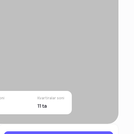
oni
Kvartiralar soni
11
ta