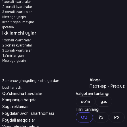
1 xonali kvartiralar
2 xonali kvartiralar
3 xonali kvartiralar
Metroga yaqin
Kredit rejasi mavjud
Ipoteka
Ikkilamchi uylar
1 xonali kvartiralar
2 xonali kvartiralar
3 xonali kvartiralar
Ta'mirlangan
Metroga yaqin
Aloqa
:
Zamonaviy hayotingiz shu yerdan
Партнер - Prep.uz
boshlanadi!
Qo'shimcha havolalar
Valyutani tanlang
:
Kompaniya haqida
so'm
y.e.
Sayt reklamasi
Tilni tanlang
:
Foydalanuvchi shartnomasi
O‘Z
ЎЗ
РУ
Foydali maqolalar