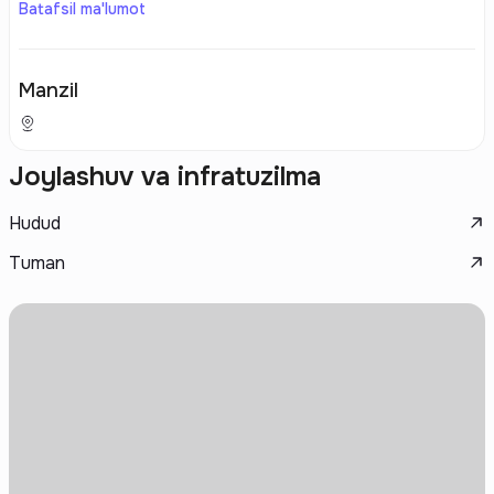
Batafsil ma'lumot
Manzil
Joylashuv va infratuzilma
Hudud
Tuman