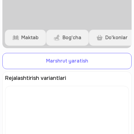
Maktab
Bog'cha
Do'konlar
Marshrut yaratish
Rejalashtirish variantlari