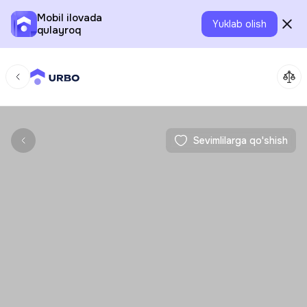
Mobil ilovada
Yuklab olish
qulayroq
Sevimlilarga qo'shish