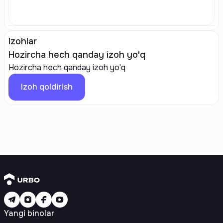
Izohlar
Hozircha hech qanday izoh yo'q
Hozircha hech qanday izoh yo'q
Izoh qoldirish
Yangi binolar