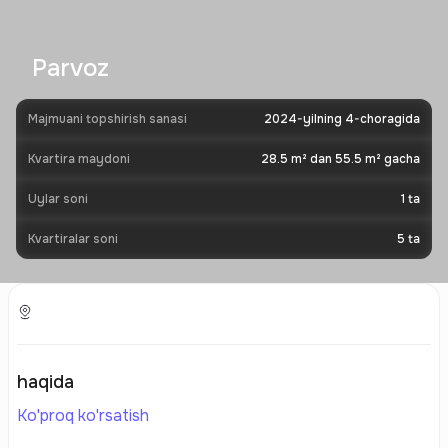
Parvoz
Majmuani topshirish sanasi
2024-yilning 4-choragida
Kvartira maydoni
28.5 m² dan 55.5 m² gacha
Uylar soni
1
ta
Kvartiralar soni
5
ta
haqida
Ko'proq ko'rsatish