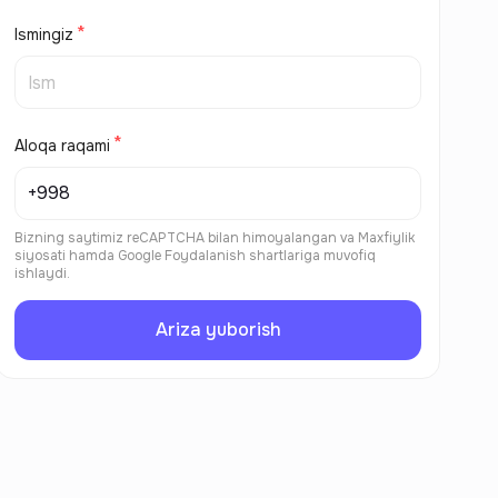
Ismingiz
Aloqa raqami
Bizning saytimiz reCAPTCHA bilan himoyalangan va
Maxfiylik
siyosati
hamda
Google Foydalanish shartlariga
muvofiq
ishlaydi.
Ariza yuborish