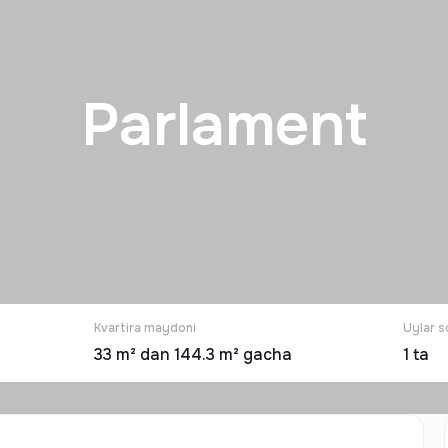
Parlament
Kvartira maydoni
Uylar s
33 m² dan 144.3 m² gacha
1
ta