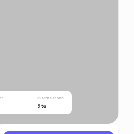
oni
Kvartiralar soni
5
ta