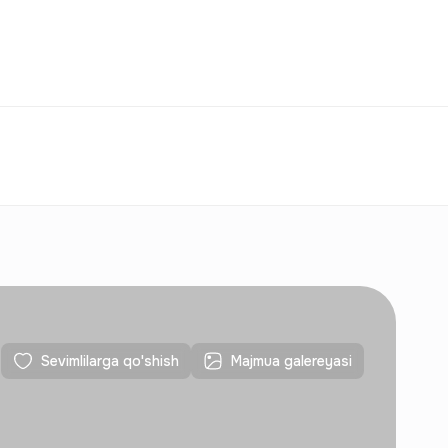
Taqqoslash
Sevimlilar
O‘zbekiston
O‘Z
Aloqalar
Yangi qurilishlar uchun
Aloqalar
Yangi qurilishlar uchun
Sevimlilarga qo'shish
Majmua galereyasi
Aloqalar
Yangi qurilishlar uchun
Aloqalar
Yangi qurilishlar uchun