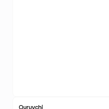
0
Rasm
Quruvchi