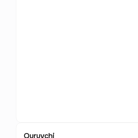
0
Rasm
Quruvchi