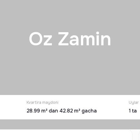
Oz Zamin
Kvartira maydoni
Uylar 
28.99 m² dan 42.82 m² gacha
1
ta