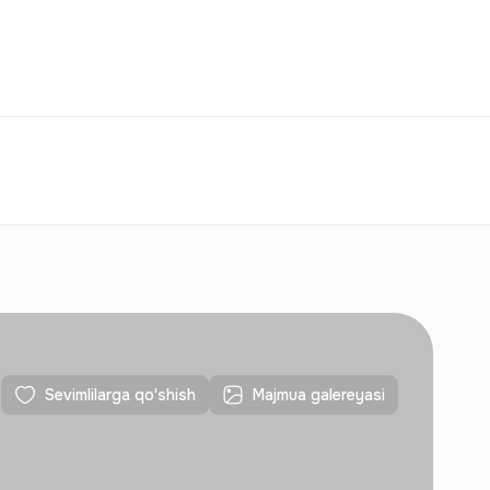
Taqqoslash
Sevimlilar
O‘zbekiston
O‘Z
Aloqalar
Yangi qurilishlar uchun
Aloqalar
Yangi qurilishlar uchun
Sevimlilarga qo'shish
Majmua galereyasi
Aloqalar
Yangi qurilishlar uchun
Aloqalar
Yangi qurilishlar uchun