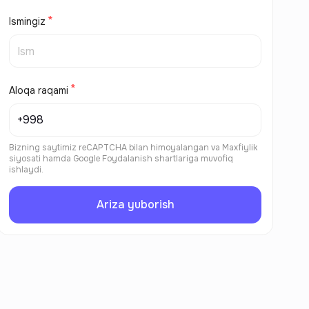
Ismingiz
Aloqa raqami
Bizning saytimiz reCAPTCHA bilan himoyalangan va
Maxfiylik
siyosati
hamda
Google Foydalanish shartlariga
muvofiq
ishlaydi.
Ariza yuborish