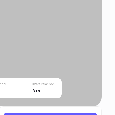
soni
Kvartiralar soni
8
ta