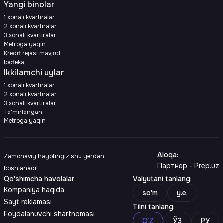
Yangi binolar
1 xonali kvartiralar
2 xonali kvartiralar
3 xonali kvartiralar
Metroga yaqin
Kredit rejasi mavjud
Ipoteka
Ikkilamchi uylar
1 xonali kvartiralar
2 xonali kvartiralar
3 xonali kvartiralar
Ta'mirlangan
Metroga yaqin
Aloqa
:
Zamonaviy hayotingiz shu yerdan
Партнер - Prep.uz
boshlanadi!
Qo'shimcha havolalar
Valyutani tanlang
:
Kompaniya haqida
so'm
y.e.
Sayt reklamasi
Tilni tanlang
:
Foydalanuvchi shartnomasi
O‘Z
ЎЗ
РУ