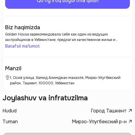
Qo'ng'iroq buyurtma qilish
Biz haqimizda
Golden House зарекомендовала себя как один из ведущих
застройщиков в Узбекистане, предлагая качественное жилье и
современные решения в сфере градостроительства. С момента своего
Batafsil ma'lumot
основания компания активно развивает жилищные проекты,
отвечающие современным требованиям и стандартам. Внимание к
деталям, использование современных технологий и материалов, а
также ориентация на потребности клиентов делают Golden House
Manzil
привлекательным выбором для тех, кто ищет надежного застройщика.
1, Осиё улица, Хамид Алимджан махалля, Мирзо-Улугбекский
район, Ташкент, 100000, Узбекистан
Joylashuv va infratuzilma
Hudud
Город Ташкент
Tuman
Мирзо-Улугбекский р-н