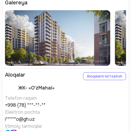
Galereya
Aloqalar
Aloqalarni ko'rsatish
ЖК-
«O'zMahal»
Telefon raqam
+998 (78) ***-**-**
Elektron pochta
i*****o@gh.uz
Ijtimoiy tarmoqlar