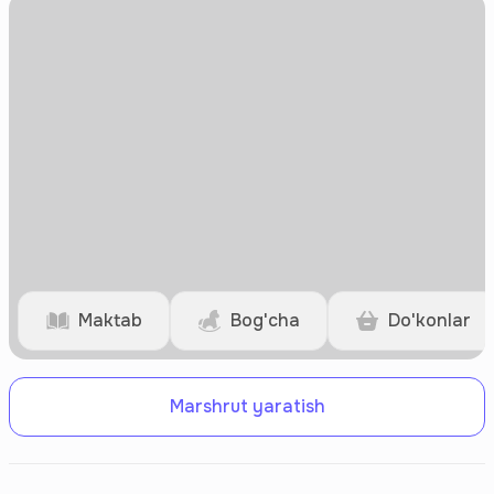
Maktab
Bog'cha
Do'konlar
Marshrut yaratish