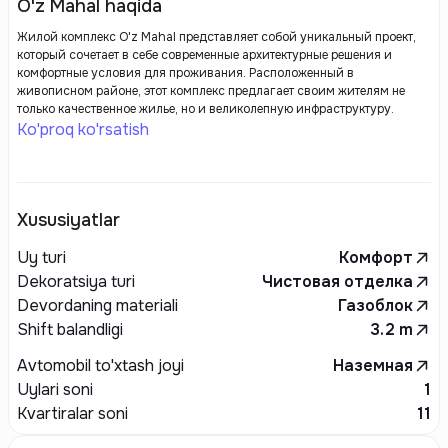
O'z Mahal haqida
Жилой комплекс O'z Mahal представляет собой уникальный проект,
который сочетает в себе современные архитектурные решения и
комфортные условия для проживания. Расположенный в
живописном районе, этот комплекс предлагает своим жителям не
только качественное жилье, но и великолепную инфраструктуру.
Ko'proq ko'rsatish
Xususiyatlar
Uy turi
Комфорт
Dekoratsiya turi
Чистовая отделка
Devordaning materiali
Газоблок
Shift balandligi
3.2
m
Avtomobil to'xtash joyi
Наземная
Uylari soni
1
Kvartiralar soni
11