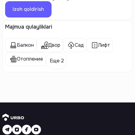
Izoh qoldirish
Majmua qulayliklari
Балкон
Двор
Сад
Лифт
Отопление
Еще 2