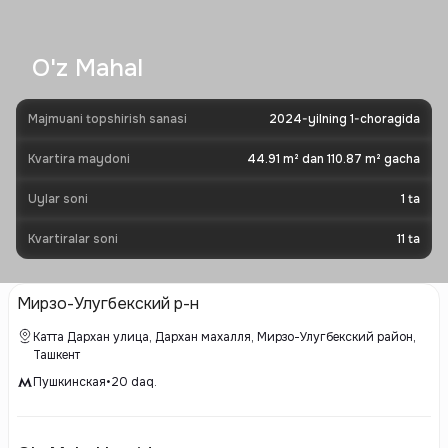
O'z Mahal
Majmuani topshirish sanasi
2024-yilning 1-choragida
Kvartira maydoni
44.91 m² dan 110.87 m² gacha
Uylar soni
1
ta
Kvartiralar soni
11
ta
Мирзо-Улугбекский р-н
Катта Дархан улица, Дархан махалля, Мирзо-Улугбекский район,
Ташкент
Пушкинская
•
20
daq.