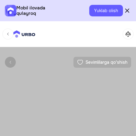
Mobil ilovada
Yuklab olish
qulayroq
Sevimlilarga qo'shish