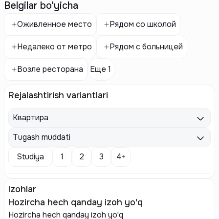
Belgilar bo'yicha
Оживленное место
Рядом со школой
Недалеко от метро
Рядом с больницей
Возле ресторана
Еще 1
Rejalashtirish variantlari
Квартира
Tugash muddati
Studiya
1
2
3
4+
Izohlar
Hozircha hech qanday izoh yo'q
Hozircha hech qanday izoh yo'q