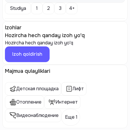
Studiya
1
2
3
4+
Izohlar
Hozircha hech qanday izoh yo'q
Hozircha hech qanday izoh yo'q
Izoh qoldirish
Majmua qulayliklari
Детская площадка
Лифт
Отопление
Интернет
Видеонаблюдение
Еще 1