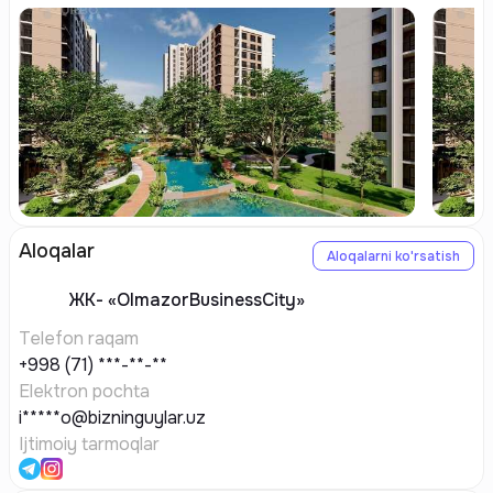
Aloqalar
Aloqalarni ko'rsatish
ЖК-
«OlmazorBusinessCity»
Telefon raqam
+998 (71) ***-**-**
Elektron pochta
i*****o@bizninguylar.uz
Ijtimoiy tarmoqlar