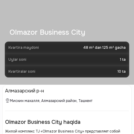
Olmazor Business City
Kvartira maydoni
48 m² dan 125 m² gacha
Uylar soni
1
ta
Kvartiralar soni
10
ta
Алмазарский р-н
Мискин махалля, Алмазарский район, Ташкент
Olmazor Business City haqida
Жилой комплекс TJ «Olmazor Business City» представляет собой