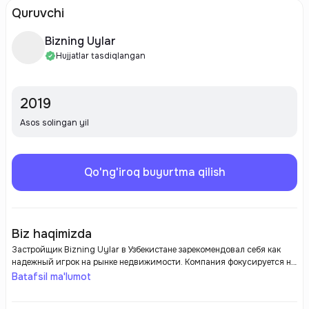
Quruvchi
Bizning Uylar
Hujjatlar tasdiqlangan
2019
Asos solingan yil
Qo'ng'iroq buyurtma qilish
Biz haqimizda
Застройщик Bizning Uylar в Узбекистане зарекомендовал себя как
надежный игрок на рынке недвижимости. Компания фокусируется на
создании доступного и качественного жилья, что делает её
Batafsil ma'lumot
привлекательной для многих потенциальных покупателей.
Индивидуальный подход к каждому проекту и высокие стандарты