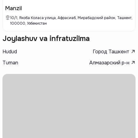
строительства позволяют Bizning Uylar выделяться среди
конкурентов. Застройщик активно использует современные
Manzil
технологии и экологически чистые материалы, что положительно
сказывается на комфорте и безопасности будущих жителей.
10/1, Якоба Коласа улица, Афрасиаб, Мирабадский район, Ташкент,
100000, Узбекистан
Joylashuv va infratuzilma
Hudud
Город Ташкент
Tuman
Алмазарский р-н