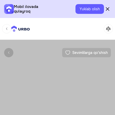
Mobil ilovada
Yuklab olish
qulayroq
Sevimlilarga qo'shish