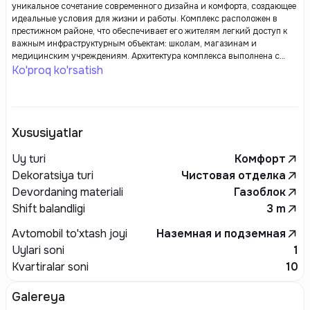
уникальное сочетание современного дизайна и комфорта, создающее
идеальные условия для жизни и работы. Комплекс расположен в
престижном районе, что обеспечивает его жителям легкий доступ к
важным инфраструктурным объектам: школам, магазинам и
медицинским учреждениям. Архитектура комплекса выполнена с
акцентом на функциональность и эстетическое восприятие, что делает
Ko'proq ko'rsatish
его не только привлекательным, но и удобным для проживания.
Xususiyatlar
Uy turi
Комфорт
Dekoratsiya turi
Чистовая отделка
Devordaning materiali
Газоблок
Shift balandligi
3
m
Avtomobil to'xtash joyi
Наземная и подземная
Uylari soni
1
Kvartiralar soni
10
Galereya