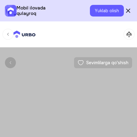
Mobil ilovada
Yuklab olish
qulayroq
Sevimlilarga qo'shish