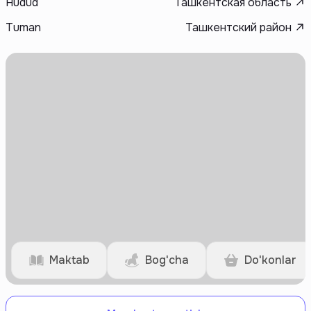
Hudud
Ташкентская область
Tuman
Ташкентский район
Maktab
Bog'cha
Do'konlar