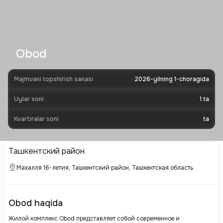
Obod
Majmuani topshirish sanasi
2026-yilning 1-choragida
Uylar soni
1
ta
Kvartiralar soni
ta
Ташкентский район
Махалля 16-летия, Ташкентский район, Ташкентская область
Obod haqida
Жилой комплекс Obod представляет собой современное и