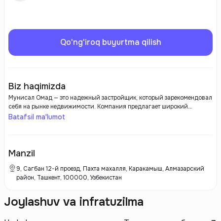
Qo'ng'iroq buyurtma qilish
Biz haqimizda
Мунисал Омад — это надежный застройщик, который зарекомендовал
себя на рынке недвижимости. Компания предлагает широкий
ассортимент жилых и коммерческих объектов, стремясь создавать
Batafsil ma'lumot
комфортные и современные условия для жизни и работы. С акцентом
на качество строительства и инновационные технологии, Мунисал
Омад нацелен на удовлетворение потребностей клиентов и
реализацию проектов, соответствующих самым высоким стандартам.
Manzil
9, Сагбан 12-й проезд, Пахта махалля, Каракамыш, Алмазарский
район, Ташкент, 100000, Узбекистан
Joylashuv va infratuzilma