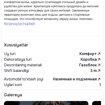
комфортное жилье, идеально сочетающее стильный дизайн и
удобства для жизни. Архитектура комплекса продумана до мелочей,
создавая уютную атмосферу для своих жителей. Озелененные
территории включают зоны для отдыха, детские и спортивные
площадки, что способствует активному образу жизни. Комплекс
предлагает все необходимые удобства, такие как парковка, магазины
Ko'proq ko'rsatish
и кафе, расположенные в непосредственной близости. Высокое
качество строительства и современные технологии обеспечивают
комфорт и безопасность для всех жильцов.
Xususiyatlar
Uy turi
Комфорт
Dekoratsiya turi
Коробка
Devordaning materiali
Газоблок
Shift balandligi
3
m
Avtomobil to'xtash joyi
Наземная и подземная
Uylari soni
1
Galereya