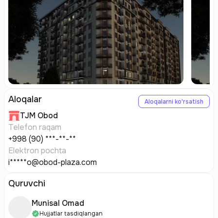
Aloqalar
Aloqalarni ko'rsatish
TJM
Obod
Telefon raqam
+998 (90) ***-**-**
Elektron pochta
i*****o@obod-plaza.com
Quruvchi
Munisal Omad
Hujjatlar tasdiqlangan