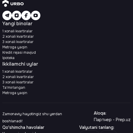
Yangi binolar
1 xonali kvartiralar
2 xonali kvartiralar
3 xonali kvartiralar
Metroga yaqin
Kredit rejasi mavjud
Ipoteka
Ikkilamchi uylar
1 xonali kvartiralar
2 xonali kvartiralar
3 xonali kvartiralar
Ta'mirlangan
Metroga yaqin
Aloqa
:
Zamonaviy hayotingiz shu yerdan
Партнер - Prep.uz
boshlanadi!
Qo'shimcha havolalar
Valyutani tanlang
: