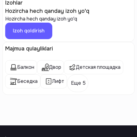
Izohlar
Hozircha hech qanday izoh yo'q
Hozircha hech qanday izoh yo'q
Izoh qoldirish
Majmua qulayliklari
Балкон
Двор
Детская площадка
Беседка
Лифт
Еще 5