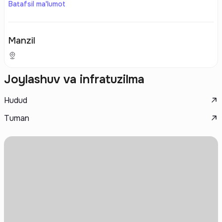
Batafsil ma'lumot
Manzil
Joylashuv va infratuzilma
Hudud
Tuman