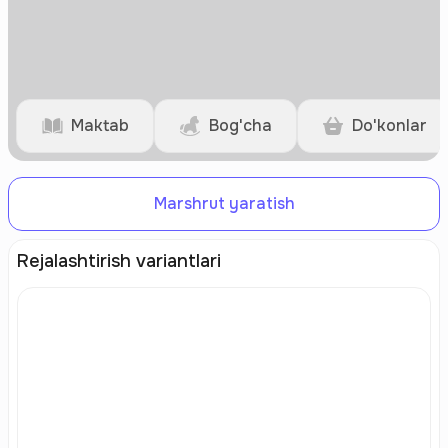
Maktab
Bog'cha
Do'konlar
Marshrut yaratish
Rejalashtirish variantlari