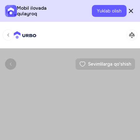
Mobil ilovada
Yuklab olish
qulayroq
Sevimlilarga qo'shish