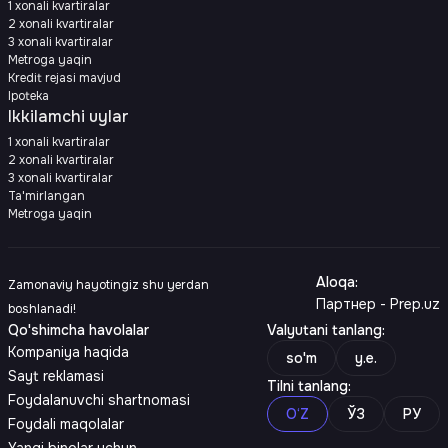
1 xonali kvartiralar
2 xonali kvartiralar
3 xonali kvartiralar
Metroga yaqin
Kredit rejasi mavjud
Ipoteka
Ikkilamchi uylar
1 xonali kvartiralar
2 xonali kvartiralar
3 xonali kvartiralar
Ta'mirlangan
Metroga yaqin
Aloqa
:
Zamonaviy hayotingiz shu yerdan
Партнер - Prep.uz
boshlanadi!
Qo'shimcha havolalar
Valyutani tanlang
:
Kompaniya haqida
so'm
y.e.
Sayt reklamasi
Tilni tanlang
:
Foydalanuvchi shartnomasi
O‘Z
ЎЗ
РУ
Foydali maqolalar