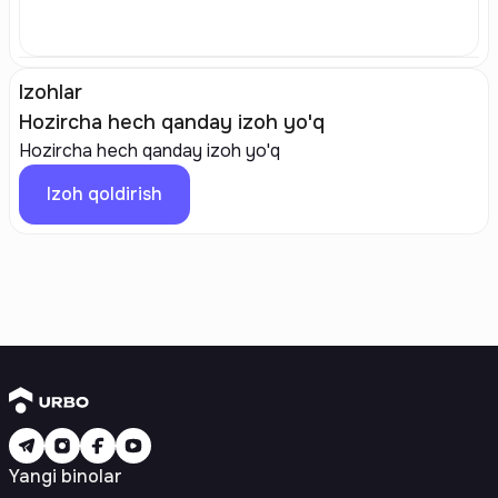
Izohlar
Hozircha hech qanday izoh yo'q
Hozircha hech qanday izoh yo'q
Izoh qoldirish
Yangi binolar