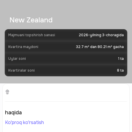
New Zealand
Majmuani topshirish sanasi
2026-yilning 3-choragida
Kvartira maydoni
32.7 m² dan 80.21 m² gacha
Uylar soni
1
ta
Kvartiralar soni
8
ta
haqida
Ko'proq ko'rsatish