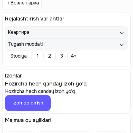
Возле парка
Rejalashtirish variantlari
Квартира
Tugash muddati
Studiya
1
2
3
4+
Izohlar
Hozircha hech qanday izoh yo'q
Hozircha hech qanday izoh yo'q
Izoh qoldirish
Majmua qulayliklari