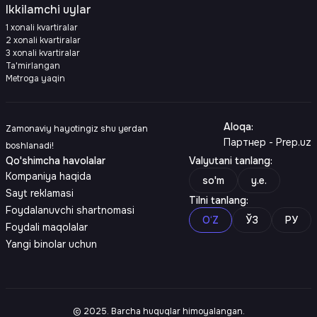
Ikkilamchi uylar
1 xonali kvartiralar
2 xonali kvartiralar
3 xonali kvartiralar
Ta'mirlangan
Metroga yaqin
Aloqa
:
Zamonaviy hayotingiz shu yerdan
Партнер - Prep.uz
boshlanadi!
Qo'shimcha havolalar
Valyutani tanlang
:
Kompaniya haqida
so'm
y.e.
Sayt reklamasi
Tilni tanlang
:
Foydalanuvchi shartnomasi
O‘Z
ЎЗ
РУ
Foydali maqolalar
Yangi binolar uchun
© 2025. Barcha huquqlar himoyalangan.