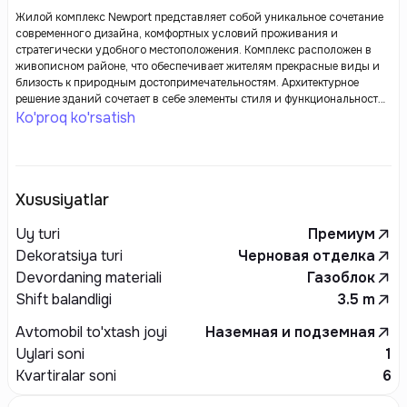
Жилой комплекс Newport представляет собой уникальное сочетание
современного дизайна, комфортных условий проживания и
стратегически удобного местоположения. Комплекс расположен в
живописном районе, что обеспечивает жителям прекрасные виды и
близость к природным достопримечательностям. Архитектурное
решение зданий сочетает в себе элементы стиля и функциональности,
а продуманные планировки квартир позволяют максимально
Ko'proq ko'rsatish
эффективно использовать пространство.
Xususiyatlar
Uy turi
Премиум
Dekoratsiya turi
Черновая отделка
Devordaning materiali
Газоблок
Shift balandligi
3.5
m
Avtomobil to'xtash joyi
Наземная и подземная
Uylari soni
1
Kvartiralar soni
6