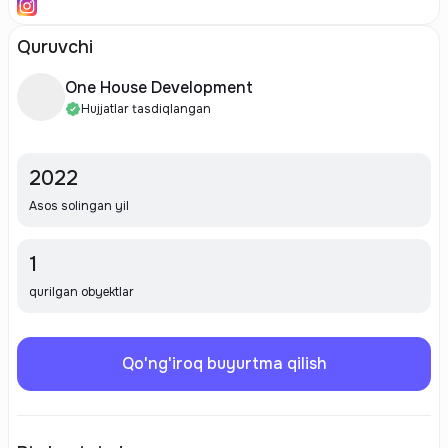
Quruvchi
One House Development
Hujjatlar tasdiqlangan
2022
Asos solingan yil
1
qurilgan obyektlar
Qo'ng'iroq buyurtma qilish