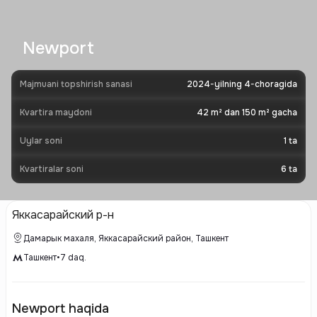
Newport
Majmuani topshirish sanasi
2024-yilning 4-choragida
Kvartira maydoni
42 m² dan 150 m² gacha
Uylar soni
1
ta
Kvartiralar soni
6
ta
Яккасарайский р-н
Дамарык махаля, Яккасарайский район, Ташкент
Ташкент
•
7
daq.
Newport haqida