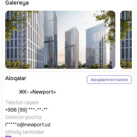
Galereya
Aloqalar
Aloqalarni ko'rsatish
ЖК-
«Newport»
Telefon raqam
+998 (99) ***-**-**
Elektron pochta
i*****o@newport.uz
Ijtimoiy tarmoqlar