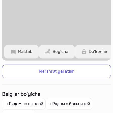
Maktab
Bog'cha
Do'konlar
Marshrut yaratish
Belgilar bo'yicha
Рядом со школой
Рядом с больницей