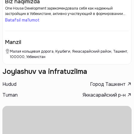
Biz haqimizda
One House Development зарекомендовала себя как надежный
застройщик в Узбекистане, активно участвующий в формировании
современного облика городов страны. Сосредоточив свои усилия на
Batafsil ma'lumot
строительстве жилых комплексов и коммерческой недвижимости,
компания ориентируется на создание качественного жилья,
соответствующего самым современным стандартам.
Manzil
Малая кольцевая дорога, Кушбеги, Яккасарайский район, Ташкент,
100000, Узбекистан
Joylashuv va infratuzilma
Hudud
Город Ташкент
Tuman
Яккасарайский р-н