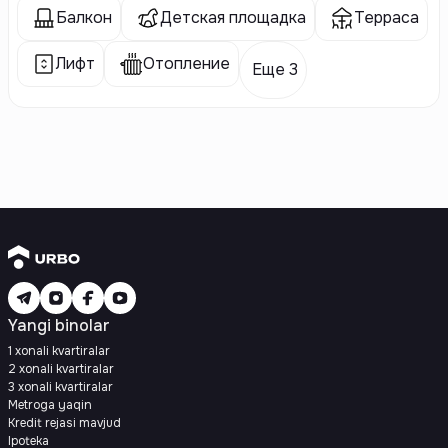
Балкон
Детская площадка
Терраса
Лифт
Отопление
Еще 3
Yangi binolar
1 xonali kvartiralar
2 xonali kvartiralar
3 xonali kvartiralar
Metroga yaqin
Kredit rejasi mavjud
Ipoteka