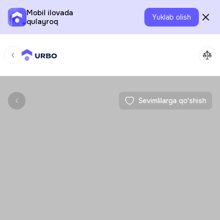
Mobil ilovada
Yuklab olish
qulayroq
Sevimlilarga qo'shish