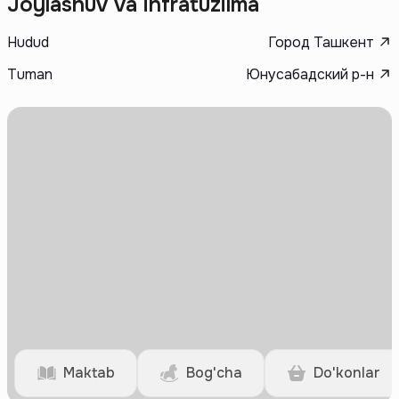
Joylashuv va infratuzilma
Hudud
Город Ташкент
Tuman
Юнусабадский р-н
Maktab
Bog'cha
Do'konlar