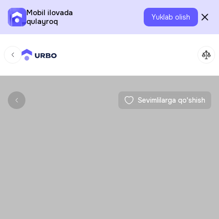
Mobil ilovada
Yuklab olish
qulayroq
Sevimlilarga qo'shish