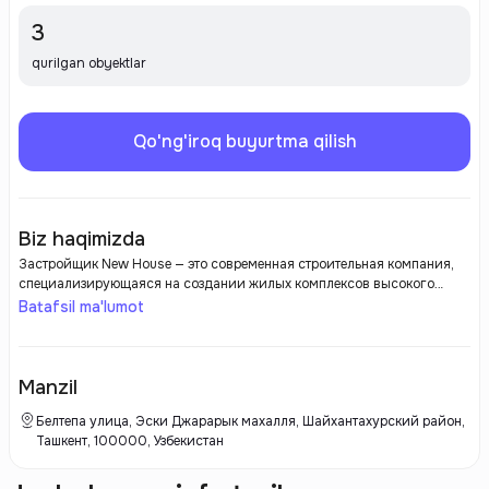
3
qurilgan obyektlar
Qo'ng'iroq buyurtma qilish
Biz haqimizda
Застройщик New House — это современная строительная компания,
специализирующаяся на создании жилых комплексов высокого
качества. Компания известна своим вниманием к деталям,
Batafsil ma'lumot
использованию современных технологий и экологичным подходам в
строительстве. New House стремится создавать комфортное и
безопасное пространство для жизни, предлагая своим клиентам
надежные и стильные решения для комфортного проживания.
Manzil
Белтепа улица, Эски Джарарык махалля, Шайхантахурский район,
Ташкент, 100000, Узбекистан