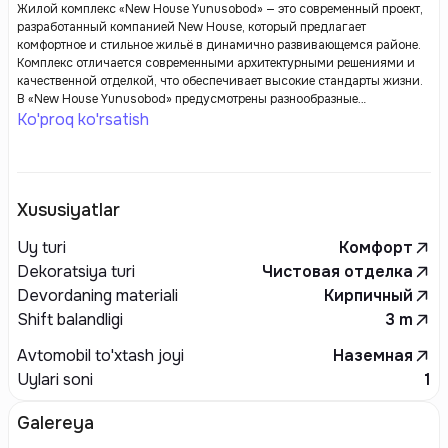
Жилой комплекс «New House Yunusobod» — это современный проект,
разработанный компанией New House, который предлагает
комфортное и стильное жильё в динамично развивающемся районе.
Комплекс отличается современными архитектурными решениями и
качественной отделкой, что обеспечивает высокие стандарты жизни.
В «New House Yunusobod» предусмотрены разнообразные
планировки квартир, которые удовлетворяют потребности различных
Ko'proq ko'rsatish
категорий жильцов, включая семьи с детьми и молодых
специалистов. Комплекс оснащен всем необходимым для
комфортной жизни: магазины, кафе и объекты инфраструктуры
находятся в шаговой доступности.
Xususiyatlar
Uy turi
Комфорт
Dekoratsiya turi
Чистовая отделка
Devordaning materiali
Кирпичный
Shift balandligi
3
m
Avtomobil to'xtash joyi
Наземная
Uylari soni
1
Galereya