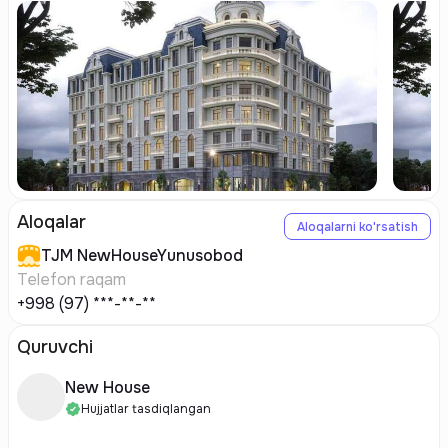
Aloqalar
Aloqalarni ko'rsatish
TJM
NewHouseYunusobod
Telefon raqam
+998 (97) ***-**-**
Quruvchi
New House
Hujjatlar tasdiqlangan