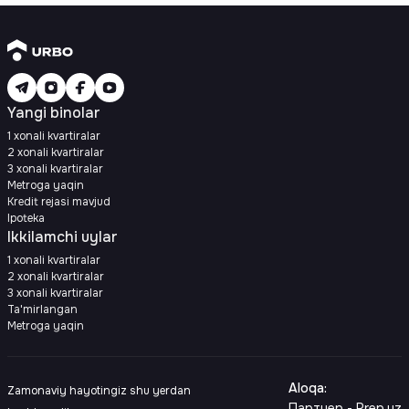
Yangi binolar
1 xonali kvartiralar
2 xonali kvartiralar
3 xonali kvartiralar
Metroga yaqin
Kredit rejasi mavjud
Ipoteka
Ikkilamchi uylar
1 xonali kvartiralar
2 xonali kvartiralar
3 xonali kvartiralar
Ta'mirlangan
Metroga yaqin
Aloqa
:
Zamonaviy hayotingiz shu yerdan
Партнер - Prep.uz