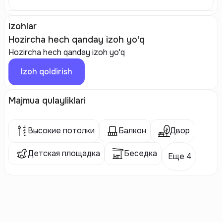
Izohlar
Hozircha hech qanday izoh yo'q
Hozircha hech qanday izoh yo'q
Izoh qoldirish
Majmua qulayliklari
Высокие потолки
Балкон
Двор
Детская площадка
Беседка
Еще 4