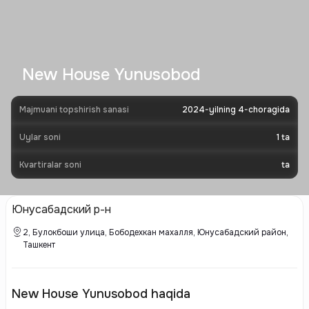
New House Yunusobod
Majmuani topshirish sanasi
2024-yilning 4-choragida
Uylar soni
1
ta
Kvartiralar soni
ta
Юнусабадский р-н
2, Булокбоши улица, Бободехкан махалля, Юнусабадский район,
Ташкент
New House Yunusobod haqida