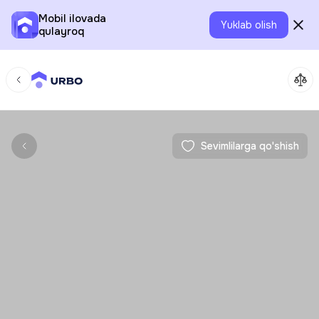
Mobil ilovada
Yuklab olish
qulayroq
Sevimlilarga qo'shish