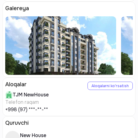
Galereya
Aloqalar
Aloqalarni ko'rsatish
TJM
NewHouse
Telefon raqam
+998 (97) ***-**-**
Quruvchi
New House