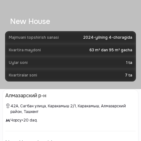
New House
Majmuani topshirish sanasi
2024-yilning 4-choragida
Kvartira maydoni
63 m² dan 95 m² gacha
Uylar soni
1
ta
Kvartiralar soni
7
ta
Алмазарский р-н
42A, Сагбан улица, Каракамыш 2/1, Каракамыш, Алмазарский
район, Ташкент
Чорсу
•
20
daq.