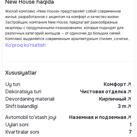
New House haqida
Жилой комплекс «New House» представляет собой современное
жильё, разработанное с акцентом на комфорт и качество жизни.
Застройщик, компания New House, предлагает разнообразные
квартиры с продуманными планировками, которые подходят для
различных категорий жильцов — от одиночек до больших семей.
Комплекс выделяется современным архитектурным стилем, сочетая
эстетические и функциональные решения. Здания оборудованы
Ko'proq ko'rsatish
современными системами отопления, вентиляции и безопасности,
что обеспечивает высокий уровень комфорта.
Xususiyatlar
Uy turi
Комфорт
Dekoratsiya turi
Чистовая отделка
Devordaning materiali
Кирпичный
Shift balandligi
3
m
Avtomobil to'xtash joyi
Наземная и подземная
Uylari soni
1
Kvartiralar soni
7