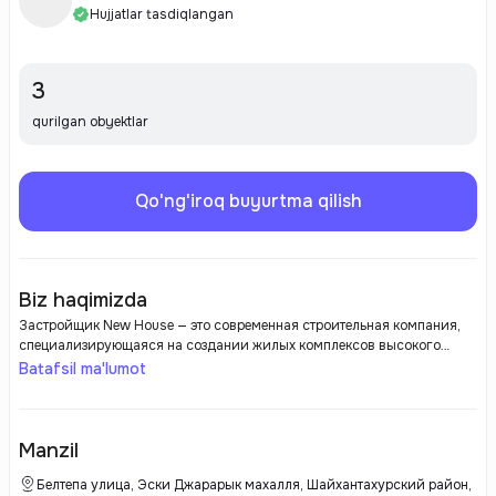
Hujjatlar tasdiqlangan
3
qurilgan obyektlar
Qo'ng'iroq buyurtma qilish
Biz haqimizda
Застройщик New House — это современная строительная компания,
специализирующаяся на создании жилых комплексов высокого
качества. Компания известна своим вниманием к деталям,
Batafsil ma'lumot
использованию современных технологий и экологичным подходам в
строительстве. New House стремится создавать комфортное и
безопасное пространство для жизни, предлагая своим клиентам
надежные и стильные решения для комфортного проживания.
Manzil
Белтепа улица, Эски Джарарык махалля, Шайхантахурский район,