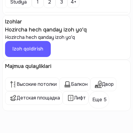
Studiya
1
2
3
4+
Izohlar
Hozircha hech qanday izoh yo'q
Hozircha hech qanday izoh yo'q
Izoh qoldirish
Majmua qulayliklari
Высокие потолки
Балкон
Двор
Детская площадка
Лифт
Еще 5