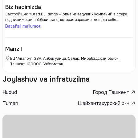
Biz haqimizda
Застройщик Murad Buildings — одна из ведущих компаний в сфере
недвижимости в Узбекистане, которая зарекомендовала себя
благодаря качеству своих проектов и современным архитектурным
Batafsil ma'lumot
решениям. С момента своего основания Murad Buildings активно
участвует в разработке жилых и коммерческих объектов, стремясь
создать комфортные и функциональные пространства для жизни и
работы.
Manzil
БЦ "Авалон", 38А, Айбек улица, Салар, Мирабадский район,
Ташкент, 100000, Узбекистан
Joylashuv va infratuzilma
Hudud
Город Ташкент
Tuman
Шайхантахурский р-н