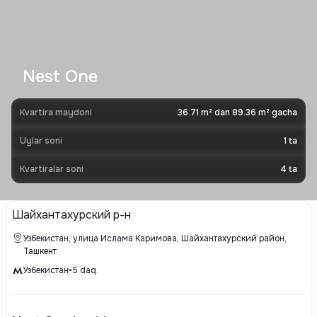
Nest One
Kvartira maydoni
36.71 m² dan 89.36 m² gacha
Uylar soni
1
ta
Kvartiralar soni
4
ta
Шайхантахурский р-н
Узбекистан, улица Ислама Каримова, Шайхантахурский район,
Ташкент
Узбекистан
•
5
daq.