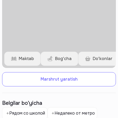
Maktab
Bog'cha
Do'konlar
Marshrut yaratish
Belgilar bo'yicha
Рядом со школой
Недалеко от метро