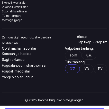
1 xonali kvartiralar
2 xonali kvartiralar
3 xonali kvartiralar
Ta'mirlangan
Metroga yaqin
Aloqa
:
Zamonaviy hayotingiz shu yerdan
Партнер - Prep.uz
boshlanadi!
Qo'shimcha havolalar
Valyutani tanlang
:
Kompaniya haqida
so'm
y.e.
Sayt reklamasi
Tilni tanlang
:
Foydalanuvchi shartnomasi
O‘Z
ЎЗ
РУ
Foydali maqolalar
Yangi binolar uchun
© 2025. Barcha huquqlar himoyalangan.