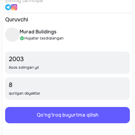
Ijtimoiy tarmoqlar
Quruvchi
Murad Buildings
Hujjatlar tasdiqlangan
2003
Asos solingan yil
8
qurilgan obyektlar
Qo'ng'iroq buyurtma qilish