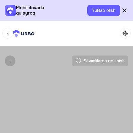
Mobil ilovada
Yuklab olish
qulayroq
Sevimlilarga qo'shish