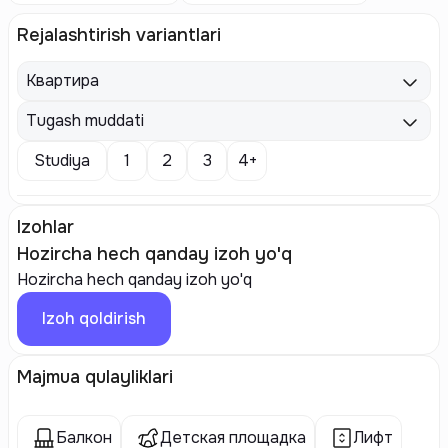
Rejalashtirish variantlari
Квартира
Tugash muddati
Studiya
1
2
3
4+
Izohlar
Hozircha hech qanday izoh yo'q
Hozircha hech qanday izoh yo'q
Izoh qoldirish
Majmua qulayliklari
Балкон
Детская площадка
Лифт