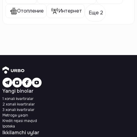
Отопление
Интернет
Еще 2
Yangi binolar
1 xonali kvartiralar
2 xonali kvartiralar
3 xonali kvartiralar
Metroga yaqin
Kredit rejasi mavjud
Ipoteka
Ikkilamchi uylar