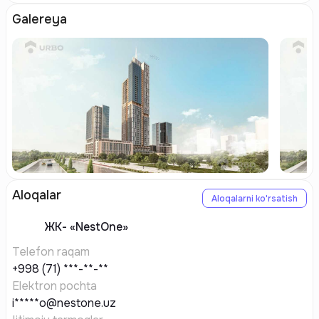
Galereya
Aloqalar
Aloqalarni ko'rsatish
ЖК-
«NestOne»
Telefon raqam
+998 (71) ***-**-**
Elektron pochta
i*****o@nestone.uz