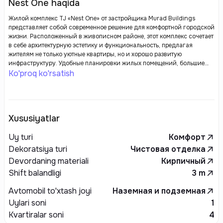
Nest One haqida
Жилой комплекс TJ «Nest One» от застройщика Murad Buildings
представляет собой современное решение для комфортной городской
жизни. Расположенный в живописном районе, этот комплекс сочетает
в себе архитектурную эстетику и функциональность, предлагая
жителям не только уютные квартиры, но и хорошо развитую
инфраструктуру. Удобные планировки жилых помещений, большие
окна, наполняющие квартиры светом, создают комфортную атмосферу
Ko'proq ko'rsatish
для жизни.
Xususiyatlar
Uy turi
Комфорт
Dekoratsiya turi
Чистовая отделка
Devordaning materiali
Кирпичный
Shift balandligi
3
m
Avtomobil to'xtash joyi
Наземная и подземная
Uylari soni
1
Kvartiralar soni
4