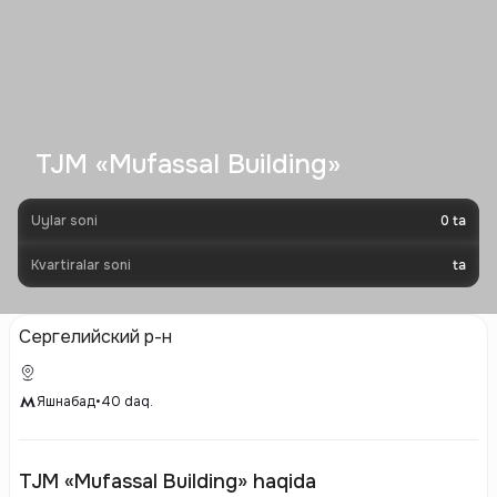
TJM «Mufassal Building»
Uylar soni
0
ta
Kvartiralar soni
ta
Сергелийский р-н
Яшнабад
•
40
daq.
TJM «Mufassal Building» haqida