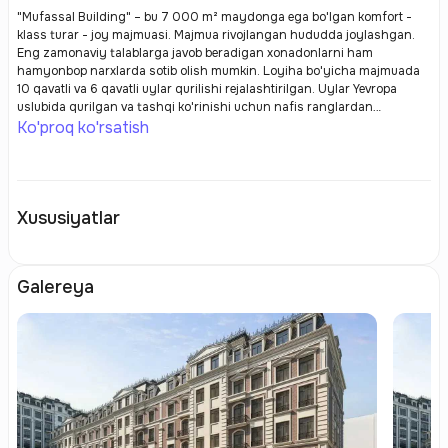
"Mufassal Building" – bu 7 000 m² maydonga ega bo'lgan komfort -
klass turar - joy majmuasi. Majmua rivojlangan hududda joylashgan.
Eng zamonaviy talablarga javob beradigan xonadonlarni ham
hamyonbop narxlarda sotib olish mumkin. Loyiha bo'yicha majmuada
10 qavatli va 6 qavatli uylar qurilishi rejalashtirilgan. Uylar Yevropa
uslubida qurilgan va tashqi ko'rinishi uchun nafis ranglardan
foydalanilgan. Hovlida yoz kunlarida ochiq havoda sayr qilish yoki
Ko'proq ko'rsatish
dam olish uchun ko'plab sharoitlar yaratilgan.
Xususiyatlar
Galereya