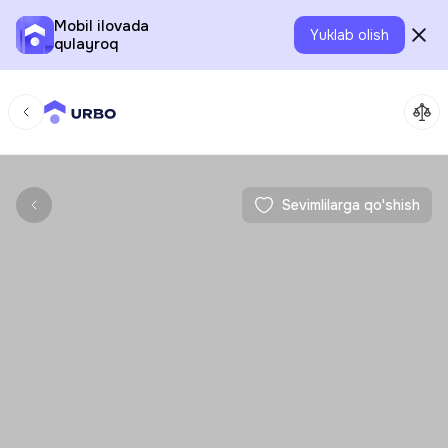
Mobil ilovada
Yuklab olish
qulayroq
Sevimlilarga qo'shish