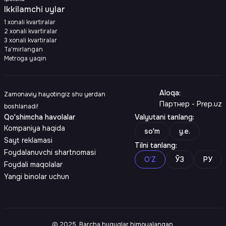
Ikkilamchi uylar
1 xonali kvartiralar
2 xonali kvartiralar
3 xonali kvartiralar
Ta'mirlangan
Metroga yaqin
Aloqa
:
Zamonaviy hayotingiz shu yerdan
Партнер - Prep.uz
boshlanadi!
Qo'shimcha havolalar
Valyutani tanlang
:
Kompaniya haqida
so'm
y.e.
Sayt reklamasi
Tilni tanlang
:
Foydalanuvchi shartnomasi
O‘Z
ЎЗ
РУ
Foydali maqolalar
Yangi binolar uchun
© 2025. Barcha huquqlar himoyalangan.