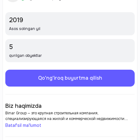
2019
Asos solingan yil
5
qurilgan obyektlar
Qo'ng'iroq buyurtma qilish
Biz haqimizda
Binar Group — это крупная строительная компания,
специализирующаяся на жилой и коммерческой недвижимости.
Компания зарекомендовала себя как надежный застройщик,
Batafsil ma'lumot
реализующий проекты, соответствующие современным стандартам
качества и безопасности. Binar Group активно работает на рынке