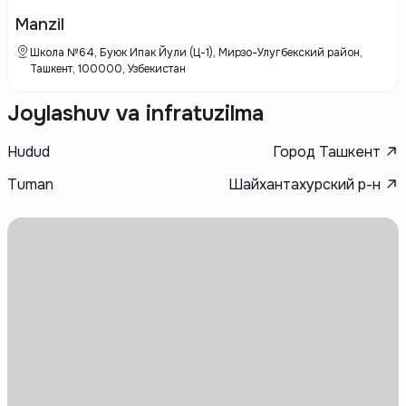
недвижимости, разрабатывая и реализуя жилые комплексы, а также
коммерческие объекты в разных регионах.
Manzil
Школа №64, Буюк Ипак Йули (Ц-1), Мирзо-Улугбекский район,
Ташкент, 100000, Узбекистан
Joylashuv va infratuzilma
Hudud
Город Ташкент
Tuman
Шайхантахурский р-н