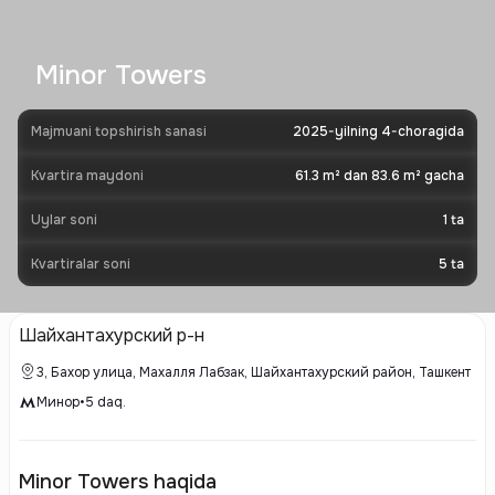
Minor Towers
Majmuani topshirish sanasi
2025-yilning 4-choragida
Kvartira maydoni
61.3 m² dan 83.6 m² gacha
Uylar soni
1
ta
Kvartiralar soni
5
ta
Шайхантахурский р-н
3, Бахор улица, Махалля Лабзак, Шайхантахурский район, Ташкент
Минор
•
5
daq.
Minor Towers haqida