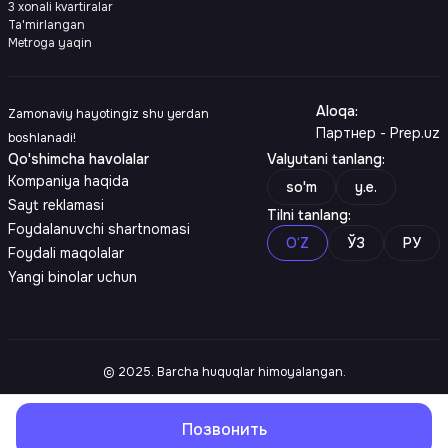
3 xonali kvartiralar
Ta'mirlangan
Metroga yaqin
Aloqa
:
Zamonaviy hayotingiz shu yerdan
Партнер - Prep.uz
boshlanadi!
Qo'shimcha havolalar
Valyutani tanlang
:
Kompaniya haqida
so'm
y.e.
Sayt reklamasi
Tilni tanlang
:
Foydalanuvchi shartnomasi
O‘Z
ЎЗ
РУ
Foydali maqolalar
Yangi binolar uchun
© 2025. Barcha huquqlar himoyalangan.
Позвонить