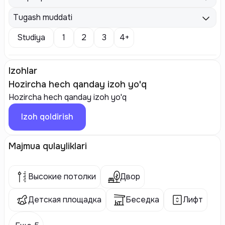
Tugash muddati
Studiya
1
2
3
4+
Izohlar
Hozircha hech qanday izoh yo'q
Hozircha hech qanday izoh yo'q
Izoh qoldirish
Majmua qulayliklari
Высокие потолки
Двор
Детская площадка
Беседка
Лифт