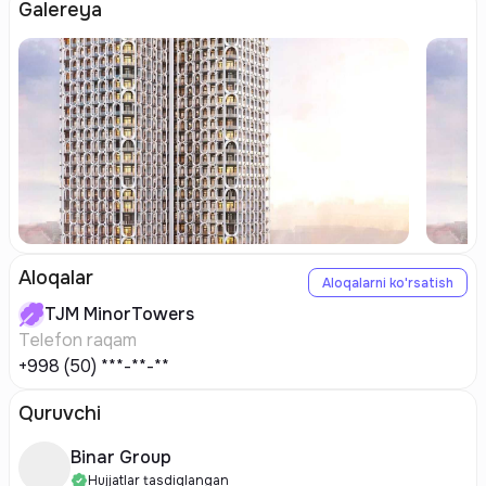
Galereya
Aloqalar
Aloqalarni ko'rsatish
TJM
MinorTowers
Telefon raqam
+998 (50) ***-**-**
Quruvchi
Binar Group
Hujjatlar tasdiqlangan