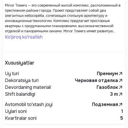
Minor Towers — это современный жилой комплекс, расположенный в
престижном районе города. Проект представляет собой два
элегантных небоскрёба, сочетающих стильную архитектуру и
инновационные технологии. Комплекс предлагает просторные
квартиры с продуманными планировками, высококачественной
отделкой и панорамными окнами. Minor Towers имеет развитую
внутреннюю инфраструктуру, включая фитнес-центр, зоны отдыха,
Ko'proq ko'rsatish
торговые и офисные помещения, а также подземный паркинг. Удобное
расположение и близость к основным транспортным артериям делают
этот комплекс отличным выбором для тех, кто ценит комфорт и
динамичную городскую жизнь.
Xususiyatlar
Uy turi
Премиум
Dekoratsiya turi
Черновая отделка
Devordaning materiali
Газоблок
Shift balandligi
3
m
Avtomobil to'xtash joyi
Подземная
Uylari soni
1
Kvartiralar soni
5