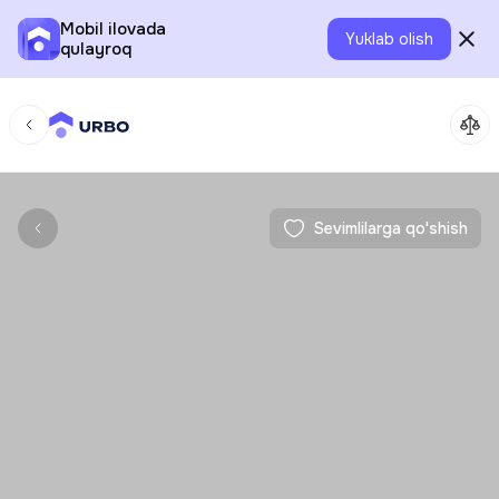
Mobil ilovada
Yuklab olish
qulayroq
Sevimlilarga qo'shish