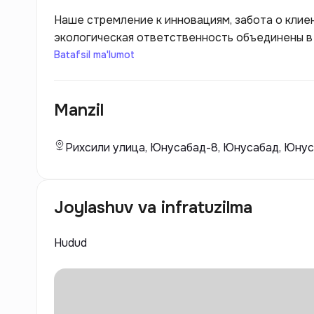
Наше стремление к инновациям, забота о клие
экологическая ответственность объединены в 
застройщиков. Мы гордимся тем, что можем со
Batafsil ma'lumot
станут идеальным пространством для вашей ж
Manzil
Рихсили улица, Юнусабад-8, Юнусабад, Юнус
Joylashuv va infratuzilma
Hudud