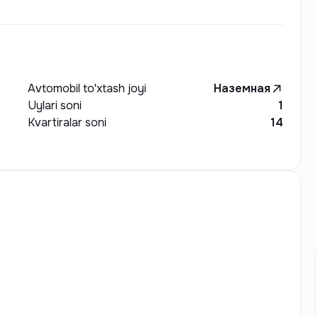
Avtomobil to'xtash joyi
Наземная
Uylari soni
1
Kvartiralar soni
14