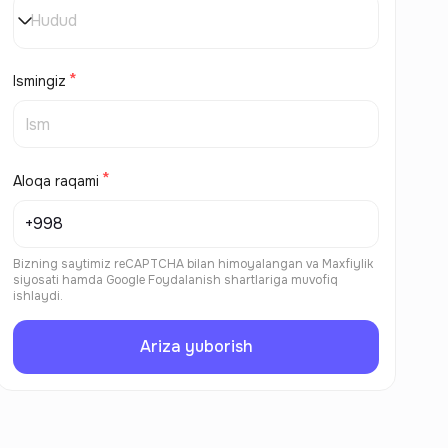
Hudud
Ismingiz
Aloqa raqami
Bizning saytimiz reCAPTCHA bilan himoyalangan va
Maxfiylik
siyosati
hamda
Google Foydalanish shartlariga
muvofiq
ishlaydi.
Ariza yuborish