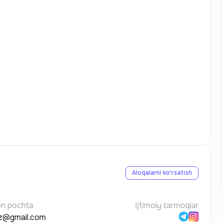
Aloqalarni ko'rsatish
on pochta
Ijtimoiy tarmoqlar
z@gmail.com