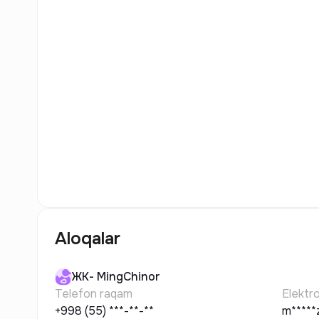
6
Rasm
Aloqalar
ЖК-
MingChinor
Telefon raqam
Elektr
+998 (55) ***-**-**
m*****