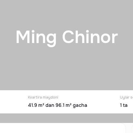
Ming Chinor
Kvartira maydoni
Uylar s
41.9 m² dan 96.1 m² gacha
1
ta