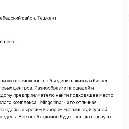
абадский район, Ташкент
t qilish
альную возможность объединить жизнь и бизнес,
говых центров. Разнообразие площадей и
аждому предпринимателю найти подходящее место
лаждаясь широким выбором магазинов, вкусной
пределы. Все необходимое будет всегда под рукой,
ровести досуг в вашем новом доме.