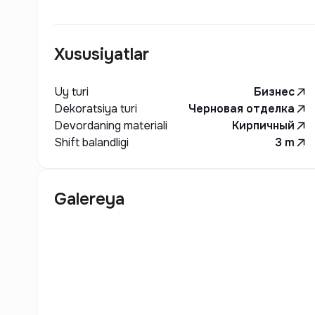
Xususiyatlar
Uy turi
Бизнес
Dekoratsiya turi
Черновая отделка
Devordaning materiali
Кирпичный
Shift balandligi
3
m
Galereya