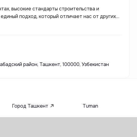
нтах, высокие стандарты строительства и
единый подход, который отличает нас от других
здавать уникальные и качественные дома, которые
изни.
абадский район, Ташкент, 100000, Узбекистан
Город Ташкент
Tuman