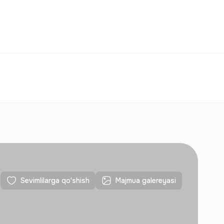
Taqqoslash
Sevimlilar
O‘zbekiston
O‘Z
Aloqalar
Yangi qurilishlar uchun
Aloqalar
Yangi qurilishlar uchun
Sevimlilarga qo'shish
Majmua galereyasi
Aloqalar
Yangi qurilishlar uchun
Aloqalar
Yangi qurilishlar uchun