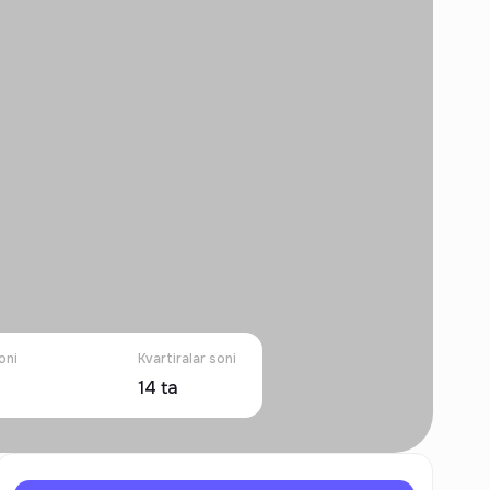
oni
Kvartiralar soni
14
ta