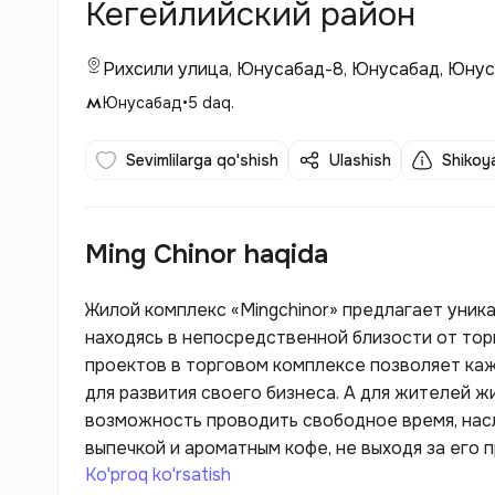
Кегейлийский район
Рихсили улица, Юнусабад-8, Юнусабад, Юнус
Юнусабад
•
5
daq.
Sevimlilarga qo'shish
Ulashish
Shikoya
Ming Chinor haqida
Жилой комплекс «Mingchinor» предлагает уник
находясь в непосредственной близости от тор
проектов в торговом комплексе позволяет к
для развития своего бизнеса. А для жителей жилого комплекса «Mingchinor» это отличная
возможность проводить свободное время, нас
выпечкой и ароматным кофе, не выходя за его 
Ko'proq ko'rsatish
что позволит сэкономить время и комфортно п