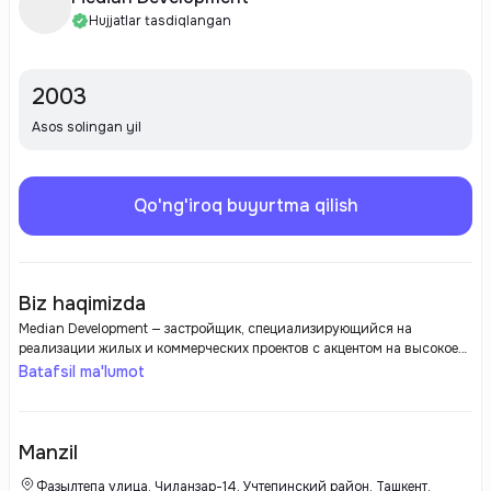
Hujjatlar tasdiqlangan
2003
Asos solingan yil
Qo'ng'iroq buyurtma qilish
Biz haqimizda
Median Development — застройщик, специализирующийся на
реализации жилых и коммерческих проектов с акцентом на высокое
качество строительства и инновационные подходы. Компания
Batafsil ma'lumot
известна своим вниманием к деталям и современным архитектурным
решениям. Median Development ориентирован на создание объектов с
функциональными планировками, комфортной инфраструктурой и
надежными строительными материалами, что обеспечивает
Manzil
долговечность и привлекательность недвижимости. Застройщик
стремится предлагать своим клиентам комфортное жилье, которое
Фазылтепа улица, Чиланзар-14, Учтепинский район, Ташкент,