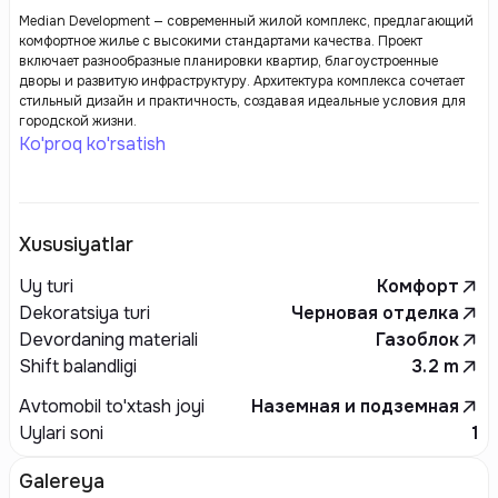
Median Development — современный жилой комплекс, предлагающий
комфортное жилье с высокими стандартами качества. Проект
включает разнообразные планировки квартир, благоустроенные
дворы и развитую инфраструктуру. Архитектура комплекса сочетает
стильный дизайн и практичность, создавая идеальные условия для
городской жизни.
Ko'proq ko'rsatish
Xususiyatlar
Uy turi
Комфорт
Dekoratsiya turi
Черновая отделка
Devordaning materiali
Газоблок
Shift balandligi
3.2
m
Avtomobil to'xtash joyi
Наземная и подземная
Uylari soni
1
Galereya