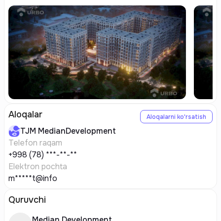
Aloqalar
Aloqalarni ko'rsatish
TJM
MedianDevelopment
Telefon raqam
+998 (78) ***-**-**
Elektron pochta
m*****t@info
Quruvchi
Median Development