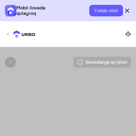
Mobil ilovada
Yuklab olish
qulayroq
Sevimlilarga qo'shish