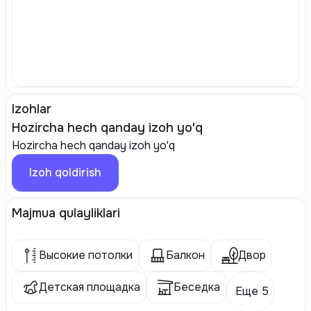
Izohlar
Hozircha hech qanday izoh yo'q
Hozircha hech qanday izoh yo'q
Izoh qoldirish
Majmua qulayliklari
Высокие потолки
Балкон
Двор
Детская площадка
Беседка
Еще 5