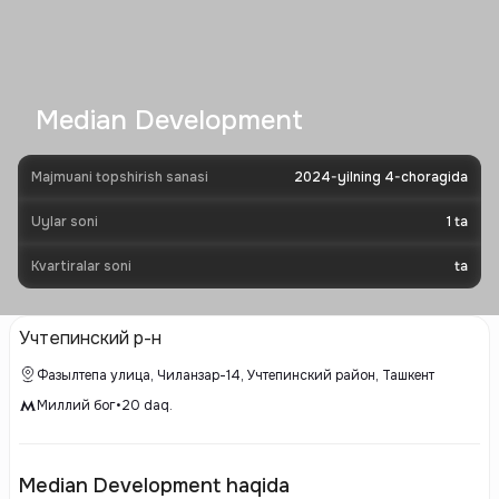
Median Development
Majmuani topshirish sanasi
2024-yilning 4-choragida
Uylar soni
1
ta
Kvartiralar soni
ta
Учтепинский р-н
Фазылтепа улица, Чиланзар-14, Учтепинский район, Ташкент
Миллий бог
•
20
daq.
Median Development haqida