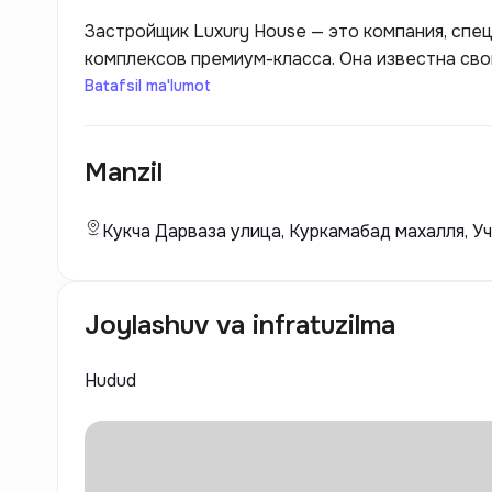
Застройщик Luxury House — это компания, спе
комплексов премиум-класса. Она известна св
современные архитектурные решения с высок
Batafsil ma'lumot
технологиями строительства. Основное внима
жильцов, а также созданию уникальных жилых 
Manzil
высокими стандартами безопасности. Каждый п
эстетической привлекательностью, но и функц
соответствующее самым высоким требованиям 
Кукча Дарваза улица, Куркамабад махалля, У
создавать комфортные и стильные пространств
ценителей роскоши и уюта.
Joylashuv va infratuzilma
Hudud