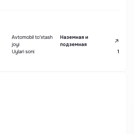
Avtomobil to'xtash
Наземная и
joyi
подземная
Uylari soni
1