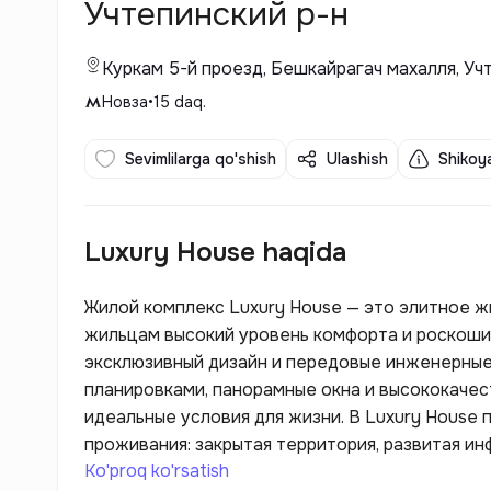
Учтепинский р-н
Куркам 5-й проезд, Бешкайрагач махалля, Уч
Новза
•
15
daq.
Sevimlilarga qo'shish
Ulashish
Shikoya
Luxury House haqida
Жилой комплекс Luxury House — это элитное 
жильцам высокий уровень комфорта и роскоши
эксклюзивный дизайн и передовые инженерные
планировками, панорамные окна и высококаче
идеальные условия для жизни. В Luxury House
проживания: закрытая территория, развитая ин
Ko'proq ko'rsatish
безопасности. Этот проект ориентирован на те