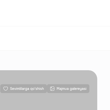
Taqqoslash
Sevimlilar
O‘zbekiston
O‘Z
Aloqalar
Yangi qurilishlar uchun
Aloqalar
Yangi qurilishlar uchun
Sevimlilarga qo'shish
Majmua galereyasi
Aloqalar
Yangi qurilishlar uchun
Aloqalar
Yangi qurilishlar uchun