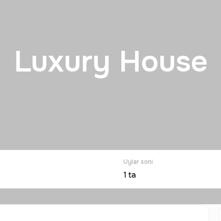
Luxury House
Uylar soni
1
ta