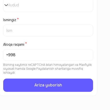
Hudud
Ismingiz
Aloqa raqami
Bizning saytimiz reCAPTCHA bilan himoyalangan va
Maxfiylik
siyosati
hamda
Google Foydalanish shartlariga
muvofiq
ishlaydi.
Ariza yuborish