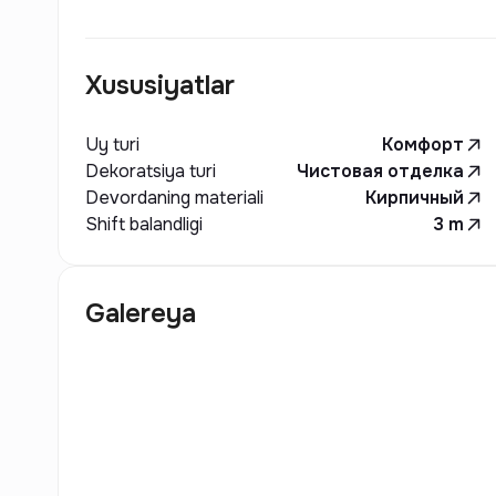
жизни в самом центре города.
Xususiyatlar
Uy turi
Комфорт
Dekoratsiya turi
Чистовая отделка
Devordaning materiali
Кирпичный
Shift balandligi
3
m
Galereya