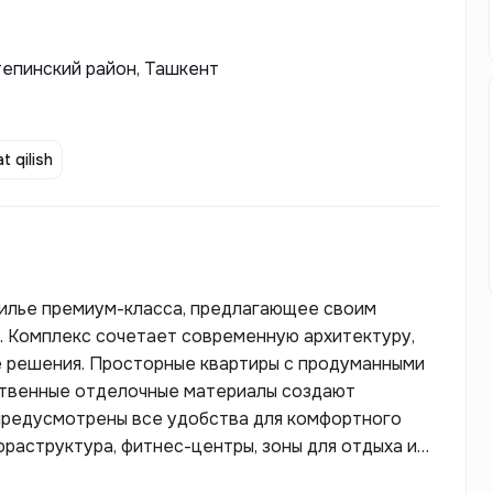
тепинский район, Ташкент
t qilish
жилье премиум-класса, предлагающее своим
. Комплекс сочетает современную архитектуру,
 решения. Просторные квартиры с продуманными
ственные отделочные материалы создают
 предусмотрены все удобства для комфортного
фраструктура, фитнес-центры, зоны для отдыха и
х, кто ценит стиль, качество и высокий уровень