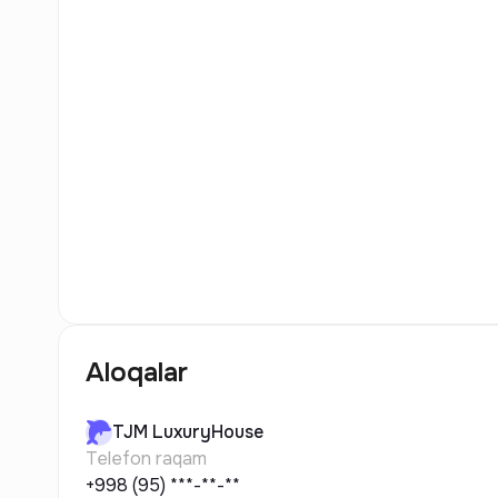
5
Rasm
Aloqalar
TJM
LuxuryHouse
Telefon raqam
+998 (95) ***-**-**