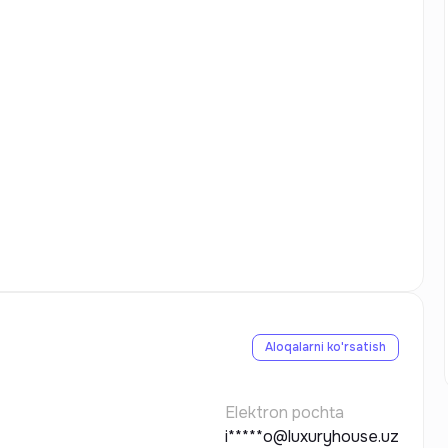
Aloqalarni ko'rsatish
Elektron pochta
i*****o@luxuryhouse.uz