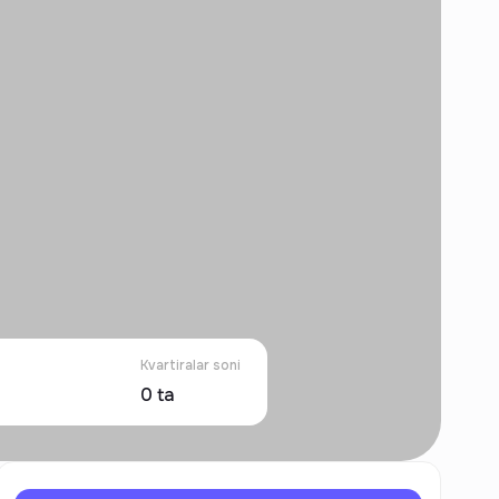
Kvartiralar soni
0
ta