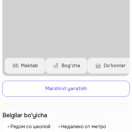
Maktab
Bog'cha
Do'konlar
Marshrut yaratish
Belgilar bo'yicha
Рядом со школой
Недалеко от метро