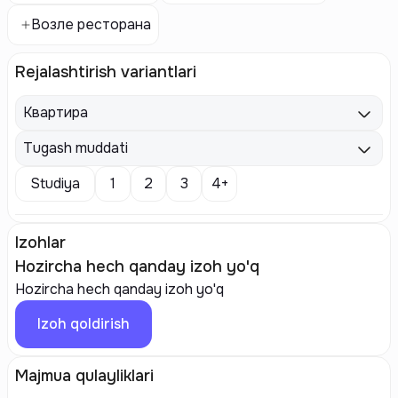
Возле ресторана
Rejalashtirish variantlari
Квартира
Tugash muddati
Studiya
1
2
3
4+
Izohlar
Hozircha hech qanday izoh yo'q
Hozircha hech qanday izoh yo'q
Izoh qoldirish
Majmua qulayliklari