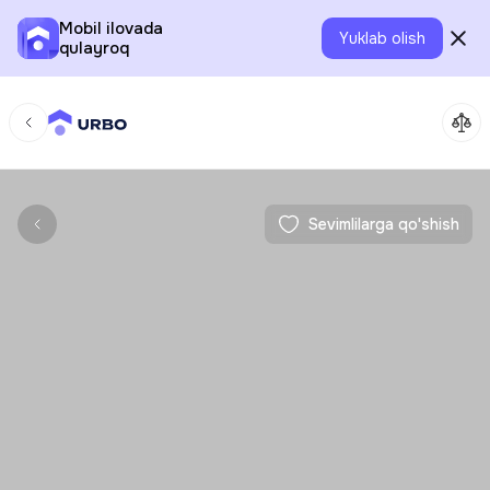
Mobil ilovada
Yuklab olish
qulayroq
Sevimlilarga qo'shish