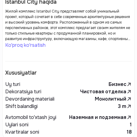
Istanbul City haqida
Жилой комплекс Istanbul City представляет собой уникальный
проект, который сочетает в себе современные архитектурные решения
и высокий уровень комфорта. Расположенный в одном из самых
перспективных районов, этот комплекс предлагает своим жителям не
только стильные квартиры с продуманной планировкой, но и
развитую инфраструктуру, включающую магазины, кафе, спортивные
и развлекательные зоны.
Ko'proq ko'rsatish
Xususiyatlar
Uy turi
Бизнес
Dekoratsiya turi
Чистовая отделка
Devordaning materiali
Монолитный
Shift balandligi
3
m
Avtomobil to'xtash joyi
Наземная и подземная
Uylari soni
1
Kvartiralar soni
18