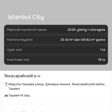
Istanbul City
Majmuani topshirish sanasi
2025-yilning 1-choragida
Kvartira maydoni
33.43 m² dan 149.82 m² gacha
Uylar soni
1
ta
Kvartiralar soni
18
ta
Яккасарайский р-н
Абдуллы Каххара улица, Дамарык махаля, Яккасарайский район,
Ташкент
Ташкент
•
8
daq.