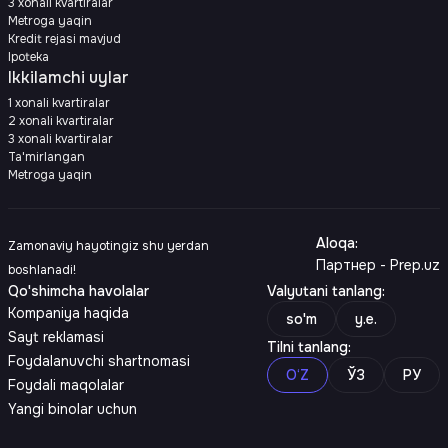
3 xonali kvartiralar
Metroga yaqin
Kredit rejasi mavjud
Ipoteka
Ikkilamchi uylar
1 xonali kvartiralar
2 xonali kvartiralar
3 xonali kvartiralar
Ta'mirlangan
Metroga yaqin
Aloqa
:
Zamonaviy hayotingiz shu yerdan
Партнер - Prep.uz
boshlanadi!
Qo'shimcha havolalar
Valyutani tanlang
:
Kompaniya haqida
so'm
y.e.
Sayt reklamasi
Tilni tanlang
:
Foydalanuvchi shartnomasi
O‘Z
ЎЗ
РУ
Foydali maqolalar
Yangi binolar uchun