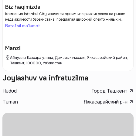
Biz haqimizda
Компания Istanbul City является одним из ярких игроков на рынке
недвижимости Узбекистана, предлагая широкий спектр жилых и
коммерческих объектов. С момента своего появления в стране,
Batafsil ma'lumot
Istanbul City зарекомендовала себя как надежный застройщик,
который приносит с собой современные архитектурные решения и
высокие стандарты качества.
Manzil
Абдуллы Каххара улица, Дамарык махаля, Яккасарайский район,
Ташкент, 100000, Узбекистан
Joylashuv va infratuzilma
Hudud
Город Ташкент
Tuman
Яккасарайский р-н