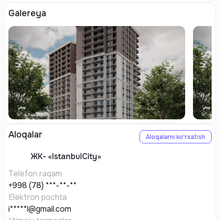
Galereya
Aloqalar
Aloqalarni ko'rsatish
ЖК-
«IstanbulCity»
Telefon raqam
+998 (78) ***-**-**
Elektron pochta
i*****l@gmail.com