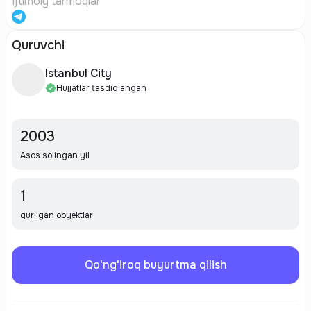
Ijtimoiy tarmoqlar
Quruvchi
Istanbul City
Hujjatlar tasdiqlangan
2003
Asos solingan yil
1
qurilgan obyektlar
Qo'ng'iroq buyurtma qilish