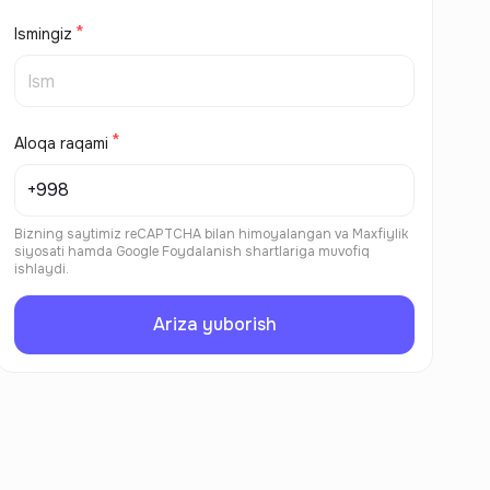
Ismingiz
Aloqa raqami
Bizning saytimiz reCAPTCHA bilan himoyalangan va
Maxfiylik
siyosati
hamda
Google Foydalanish shartlariga
muvofiq
ishlaydi.
Ariza yuborish