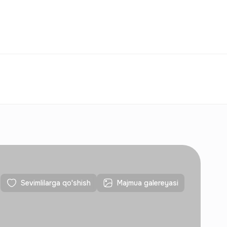
Taqqoslash
Sevimlilar
O‘zbekiston
O‘Z
Aloqalar
Yangi qurilishlar uchun
Aloqalar
Yangi qurilishlar uchun
Sevimlilarga qo'shish
Majmua galereyasi
Aloqalar
Yangi qurilishlar uchun
Aloqalar
Yangi qurilishlar uchun