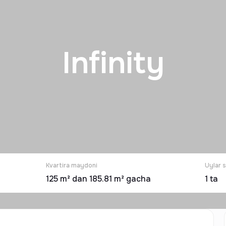
Infinity
Kvartira maydoni
Uylar 
125 m² dan 185.81 m² gacha
1
ta