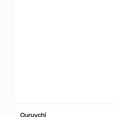
0
Rasm
Quruvchi