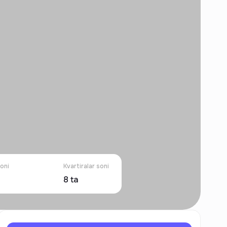
soni
Kvartiralar soni
8
ta