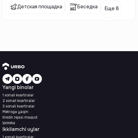
Детская площадка
Беседка
Еще 8
Yangi binolar
1 xonali kvartiralar
2 xonali kvartiralar
3 xonali kvartiralar
Metroga yaqin
Kredit rejasi mavjud
Ipoteka
Ikkilamchi uylar
1 xonali kvartiralar