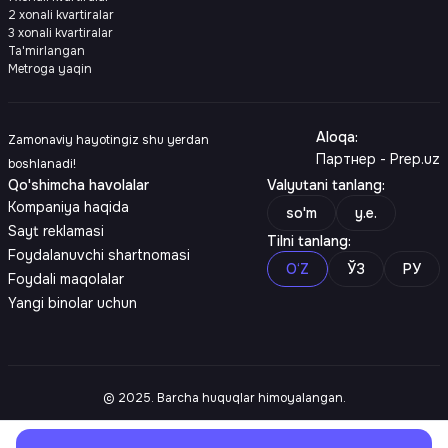
2 xonali kvartiralar
3 xonali kvartiralar
Ta'mirlangan
Metroga yaqin
Aloqa
:
Zamonaviy hayotingiz shu yerdan
Партнер - Prep.uz
boshlanadi!
Qo'shimcha havolalar
Valyutani tanlang
:
Kompaniya haqida
so'm
y.e.
Sayt reklamasi
Tilni tanlang
:
Foydalanuvchi shartnomasi
O‘Z
ЎЗ
РУ
Foydali maqolalar
Yangi binolar uchun
© 2025. Barcha huquqlar himoyalangan.