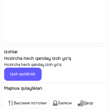
Izohlar
Hozircha hech qanday izoh yo'q
Hozircha hech qanday izoh yo'q
Izoh qoldirish
Majmua qulayliklari
Высокие потолки
Балкон
Двор