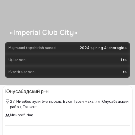
«Imperial Club City»
Majmuani topshirish sanasi
2024-yilning 4-choragida
Uylar soni
1
ta
Kvartiralar soni
ta
Юнусабадский р-н
27, Ниёзбек йули 5-й проезд, Буюк Туран махалля, Юнусабадский
район, Ташкент
Минор
•
5
daq.