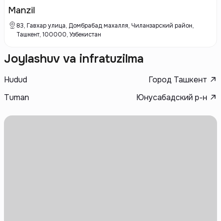
функциональностью и комфортной инфраструктурой, учитывающей
Manzil
потребности жильцов. Компания делает акцент на экологии,
безопасности и удобстве проживания, создавая жилую среду, где
83, Гавхар улица, Домбрабад махалля, Чиланзарский район,
каждый элемент отвечает высоким стандартам качества.
Ташкент, 100000, Узбекистан
Joylashuv va infratuzilma
Hudud
Город Ташкент
Tuman
Юнусабадский р-н