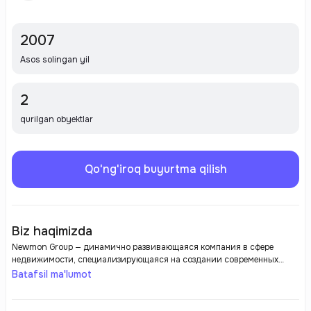
2007
Asos solingan yil
2
qurilgan obyektlar
Qo'ng'iroq buyurtma qilish
Biz haqimizda
Newmon Group — динамично развивающаяся компания в сфере
недвижимости, специализирующаяся на создании современных
жилых комплексов. Девелопер ориентирован на качество и
Batafsil ma'lumot
инновации, внедряя передовые технологии и следуя актуальным
тенденциям в архитектуре и дизайне. Проекты Newmon Group
выделяются продуманной планировкой, высокой