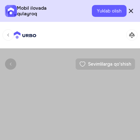
Mobil ilovada
Yuklab olish
qulayroq
Sevimlilarga qo'shish