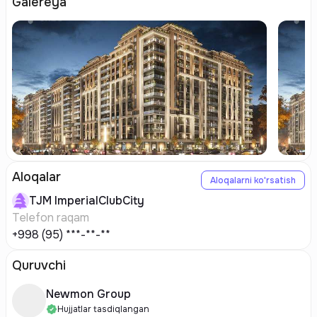
Galereya
Aloqalar
Aloqalarni ko'rsatish
TJM
ImperialClubCity
Telefon raqam
+998 (95) ***-**-**
Quruvchi
Newmon Group
Hujjatlar tasdiqlangan