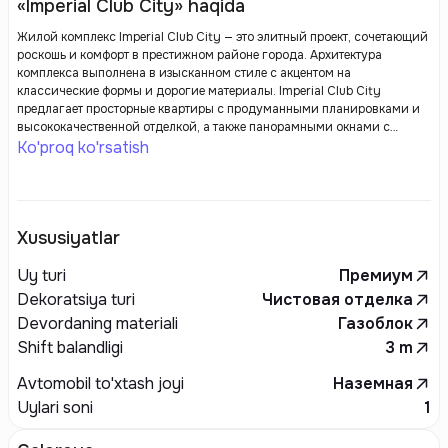
«Imperial Club City» haqida
Жилой комплекс Imperial Club City — это элитный проект, сочетающий
роскошь и комфорт в престижном районе города. Архитектура
комплекса выполнена в изысканном стиле с акцентом на
классические формы и дорогие материалы. Imperial Club City
предлагает просторные квартиры с продуманными планировками и
высококачественной отделкой, а также панорамными окнами с
захватывающими видами. Внутренняя инфраструктура включает
Ko'proq ko'rsatish
частный фитнес-клуб, зоны для отдыха, СПА, а также
благоустроенные зеленые дворы. Комплекс обеспечивает высокий
уровень безопасности и приватности, что делает его идеальным
выбором для тех, кто ценит комфорт, престиж и удобство городской
жизни.
Xususiyatlar
Uy turi
Премиум
Dekoratsiya turi
Чистовая отделка
Devordaning materiali
Газоблок
Shift balandligi
3
m
Avtomobil to'xtash joyi
Наземная
Uylari soni
1