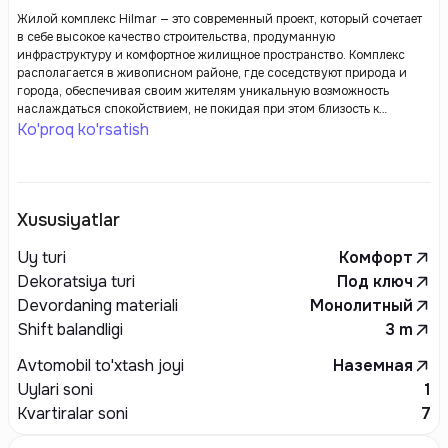
Жилой комплекс Hilmar — это современный проект, который сочетает
в себе высокое качество строительства, продуманную
инфраструктуру и комфортное жилищное пространство. Комплекс
располагается в живописном районе, где соседствуют природа и
города, обеспечивая своим жителям уникальную возможность
наслаждаться спокойствием, не покидая при этом близость к
городской жизни.
Ko'proq ko'rsatish
Xususiyatlar
Uy turi
Комфорт
Dekoratsiya turi
Под ключ
Devordaning materiali
Монолитный
Shift balandligi
3
m
Avtomobil to'xtash joyi
Наземная
Uylari soni
1
Kvartiralar soni
7