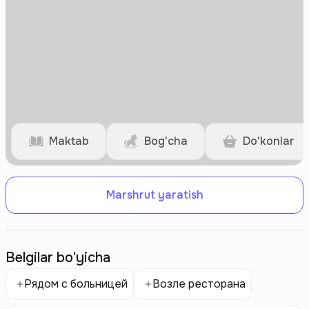
Maktab
Bog'cha
Do'konlar
Marshrut yaratish
Belgilar bo'yicha
Рядом с больницей
Возле ресторана