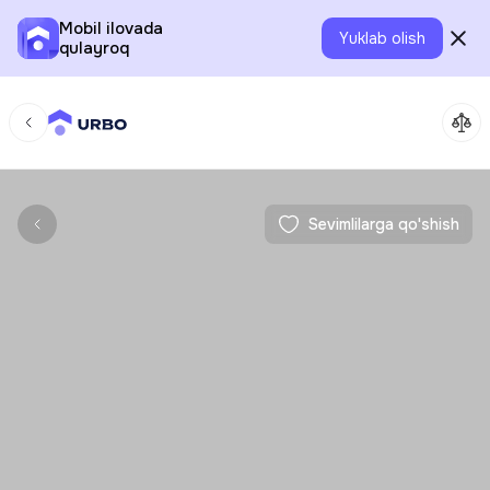
Mobil ilovada
Yuklab olish
qulayroq
Sevimlilarga qo'shish