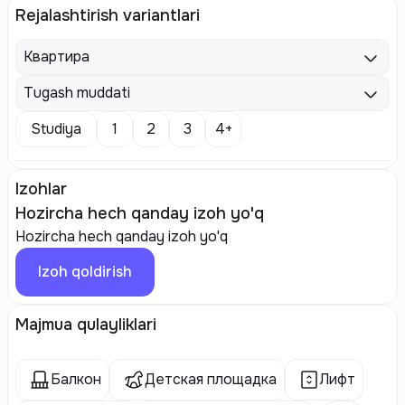
Rejalashtirish variantlari
Квартира
Tugash muddati
Studiya
1
2
3
4+
Izohlar
Hozircha hech qanday izoh yo'q
Hozircha hech qanday izoh yo'q
Izoh qoldirish
Majmua qulayliklari
Балкон
Детская площадка
Лифт