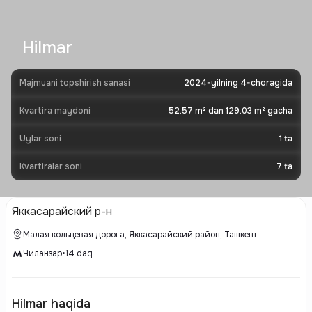
Hilmar
Majmuani topshirish sanasi
2024-yilning 4-choragida
Kvartira maydoni
52.57 m² dan 129.03 m² gacha
Uylar soni
1
ta
Kvartiralar soni
7
ta
Яккасарайский р-н
Малая кольцевая дорога, Яккасарайский район, Ташкент
Чиланзар
•
14
daq.
Hilmar haqida