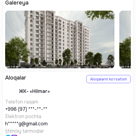
Galereya
Aloqalar
Aloqalarni ko'rsatish
ЖК-
«Hilmar»
Telefon raqam
+998 (97) ***-**-**
Elektron pochta
h*****g@gmail.com
Ijtimoiy tarmoqlar