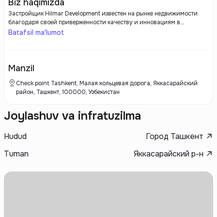
Biz haqimizda
Застройщик Hilmar Development известен на рынке недвижимости
благодаря своей приверженности качеству и инновациям в
строительстве. Компания специализируется на реализации крупных
Batafsil ma'lumot
жилых и коммерческих проектов, уделяя особое внимание
современным стандартам проектирования и устойчивому развитию.
Manzil
Check point Tashkent, Малая кольцевая дорога, Яккасарайский
район, Ташкент, 100000, Узбекистан
Joylashuv va infratuzilma
Hudud
Город Ташкент
Tuman
Яккасарайский р-н