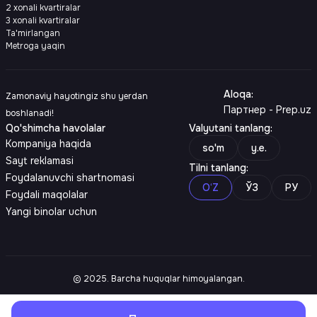
2 xonali kvartiralar
3 xonali kvartiralar
Ta'mirlangan
Metroga yaqin
Aloqa
:
Zamonaviy hayotingiz shu yerdan
Партнер - Prep.uz
boshlanadi!
Qo'shimcha havolalar
Valyutani tanlang
:
Kompaniya haqida
so'm
y.e.
Sayt reklamasi
Tilni tanlang
:
Foydalanuvchi shartnomasi
O‘Z
ЎЗ
РУ
Foydali maqolalar
Yangi binolar uchun
© 2025. Barcha huquqlar himoyalangan.