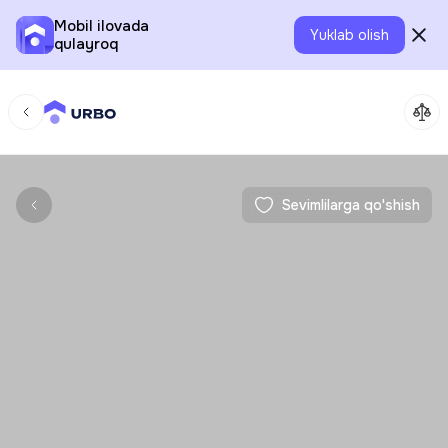
Mobil ilovada
Yuklab olish
qulayroq
Sevimlilarga qo'shish