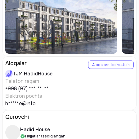
Aloqalar
Aloqalarni ko'rsatish
TJM
HadidHouse
Telefon raqam
+998 (97) ***-**-**
Elektron pochta
h*****e@info
Quruvchi
Hadid House
Hujjatlar tasdiqlangan