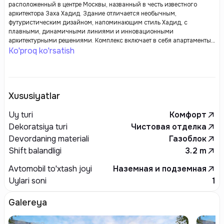
расположенный в центре Москвы, названный в честь известного
архитектора Заха Хадид. Здание отличается необычным,
футуристическим дизайном, напоминающим стиль Хадид, с
плавными, динамичными линиями и инновационными
архитектурными решениями. Комплекс включает в себя апартаменты
премиум-класса с высококачественной отделкой, панорамными
Ko'proq ko'rsatish
окнами и уникальными видами на город. На территории
предусмотрена развитая инфраструктура: фитнес-зоны, СПА, кафе, а
также зоны для отдыха и работы.
Xususiyatlar
Uy turi
Комфорт
Dekoratsiya turi
Чистовая отделка
Devordaning materiali
Газоблок
Shift balandligi
3.2
m
Avtomobil to'xtash joyi
Наземная и подземная
Uylari soni
1
Galereya