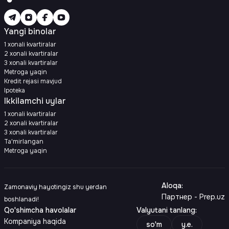
Yangi binolar
1 xonali kvartiralar
2 xonali kvartiralar
3 xonali kvartiralar
Metroga yaqin
Kredit rejasi mavjud
Ipoteka
Ikkilamchi uylar
1 xonali kvartiralar
2 xonali kvartiralar
3 xonali kvartiralar
Ta'mirlangan
Metroga yaqin
Aloqa
:
Zamonaviy hayotingiz shu yerdan
Партнер - Prep.uz
boshlanadi!
Qo'shimcha havolalar
Valyutani tanlang
:
Kompaniya haqida
so'm
y.e.