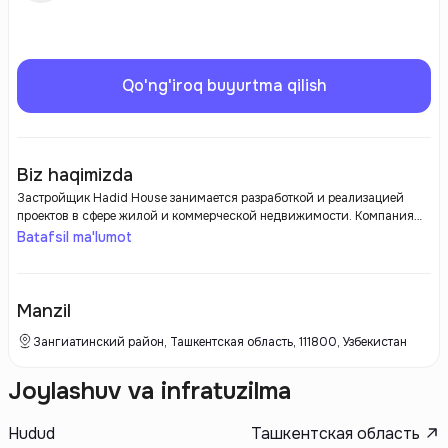
Qo'ng'iroq buyurtma qilish
Biz haqimizda
Застройщик Hadid House занимается разработкой и реализацией
проектов в сфере жилой и коммерческой недвижимости. Компания
славится высоким качеством строительства и оригинальными
Batafsil ma'lumot
архитектурными решениями. Hadid House ориентируется на создание
комфортных и эстетически привлекательных пространств,
удовлетворяющих современным требованиям и пожеланиям
клиентов.
Manzil
Зангиатинский район, Ташкентская область, 111800, Узбекистан
Joylashuv va infratuzilma
Hudud
Ташкентская область