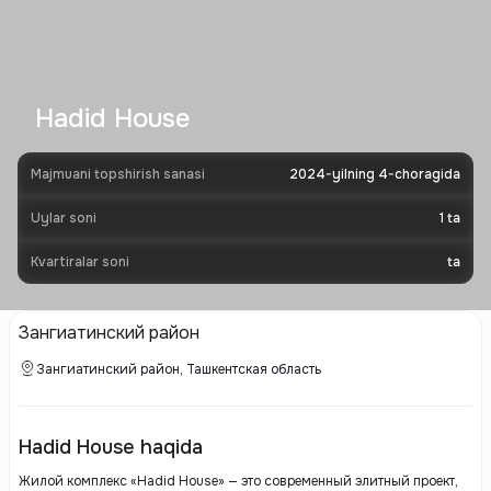
Hadid House
Majmuani topshirish sanasi
2024-yilning 4-choragida
Uylar soni
1
ta
Kvartiralar soni
ta
Зангиатинский район
Зангиатинский район, Ташкентская область
Hadid House haqida
Жилой комплекс «Hadid House» — это современный элитный проект,