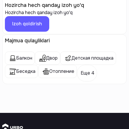
Hozircha hech qanday izoh yo'q
Hozircha hech qanday izoh yo'q
Izoh qoldirish
Majmua qulayliklari
Балкон
Двор
Детская площадка
Беседка
Отопление
Еще 4