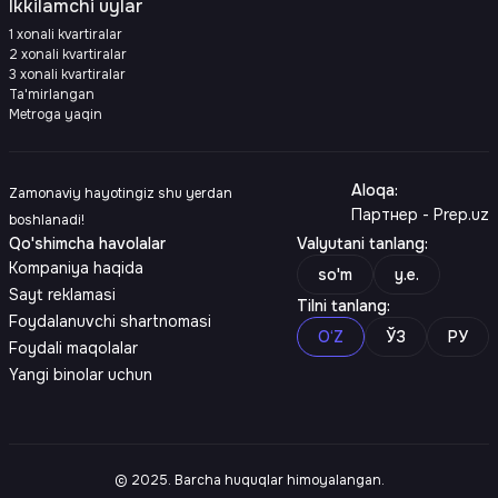
Ikkilamchi uylar
1 xonali kvartiralar
2 xonali kvartiralar
3 xonali kvartiralar
Ta'mirlangan
Metroga yaqin
Aloqa
:
Zamonaviy hayotingiz shu yerdan
Партнер - Prep.uz
boshlanadi!
Qo'shimcha havolalar
Valyutani tanlang
:
Kompaniya haqida
so'm
y.e.
Sayt reklamasi
Tilni tanlang
:
Foydalanuvchi shartnomasi
O‘Z
ЎЗ
РУ
Foydali maqolalar
Yangi binolar uchun
© 2025. Barcha huquqlar himoyalangan.