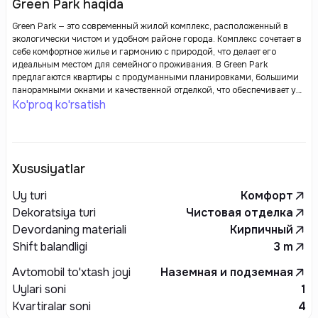
Green Park haqida
Green Park — это современный жилой комплекс, расположенный в
экологически чистом и удобном районе города. Комплекс сочетает в
себе комфортное жилье и гармонию с природой, что делает его
идеальным местом для семейного проживания. В Green Park
предлагаются квартиры с продуманными планировками, большими
панорамными окнами и качественной отделкой, что обеспечивает уют
и максимальное естественное освещение. Территория комплекса
Ko'proq ko'rsatish
благоустроена с зелеными зонами, аллеями и детскими площадками.
Для удобства жителей предусмотрены спортивные зоны, зоны для
отдыха и подземный паркинг. Закрытая и охраняемая территория
гарантирует безопасность, а наличие всех необходимых
инфраструктурных объектов (магазинов, школ, парков) в шаговой
Xususiyatlar
доступности делает проживание в Green Park еще более комфортным.
Это место, где можно наслаждаться тишиной и природой, не покидая
Uy turi
Комфорт
город.
Dekoratsiya turi
Чистовая отделка
Devordaning materiali
Кирпичный
Shift balandligi
3
m
Avtomobil to'xtash joyi
Наземная и подземная
Uylari soni
1
Kvartiralar soni
4