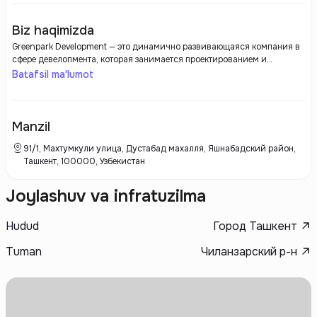
Biz haqimizda
Greenpark Development — это динамично развивающаяся компания в
сфере девелопмента, которая занимается проектированием и
строительством современных жилых и коммерческих объектов.
Batafsil ma'lumot
Компания делает акцент на создание высококачественной
недвижимости с учетом экологических стандартов и тенденций
устойчивого развития. В своих проектах Greenpark Development
использует инновационные технологии, современные материалы и
Manzil
ориентируется на комфорт и безопасность своих клиентов.
91/1, Махтумкули улица, Дустабад махалля, Яшнабадский район,
Ташкент, 100000, Узбекистан
Joylashuv va infratuzilma
Hudud
Город Ташкент
Tuman
Чиланзарский р-н