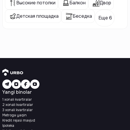
Высокие потолки
Балкон
Двор
Детская площадка
Беседка
Еще 6
Yangi binolar
1 xonali kvartiralar
2 xonali kvartiralar
3 xonali kvartiralar
Metroga yaqin
Kredit rejasi mavjud
Ipoteka