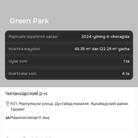
Green Park
Majmuani topshirish sanasi
2024-yilning 4-choragida
Kvartira maydoni
45.35 m² dan 122.29 m² gacha
Uylar soni
1
ta
Kvartiralar soni
4
ta
Чиланзарский р-н
91/1, Махтумкули улица, Дустабад махалля, Яшнабадский район,
Ташкент
Машинасозлар
•
5
daq.