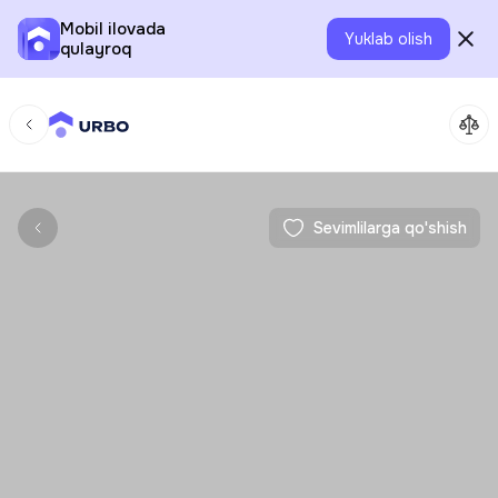
Mobil ilovada
Yuklab olish
qulayroq
Sevimlilarga qo'shish