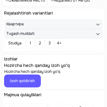
Оживленное место
Недалеко от метро
Rejalashtirish variantlari
Квартира
Tugash muddati
Studiya
1
2
3
4+
Izohlar
Hozircha hech qanday izoh yo'q
Hozircha hech qanday izoh yo'q
Izoh qoldirish
Majmua qulayliklari