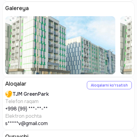
Galereya
Aloqalar
Aloqalarni ko'rsatish
TJM
GreenPark
Telefon raqam
+998 (99) ***-**-**
Elektron pochta
s*****v@gmail.com
Quruvchi