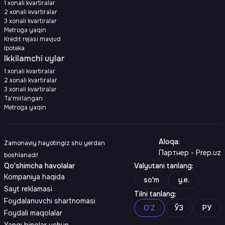
1 xonali kvartiralar
2 xonali kvartiralar
3 xonali kvartiralar
Metroga yaqin
Kredit rejasi mavjud
Ipoteka
Ikkilamchi uylar
1 xonali kvartiralar
2 xonali kvartiralar
3 xonali kvartiralar
Ta'mirlangan
Metroga yaqin
Aloqa
:
Zamonaviy hayotingiz shu yerdan
Партнер - Prep.uz
boshlanadi!
Qo'shimcha havolalar
Valyutani tanlang
:
Kompaniya haqida
so'm
y.e.
Sayt reklamasi
Tilni tanlang
:
Foydalanuvchi shartnomasi
O‘Z
ЎЗ
РУ
Foydali maqolalar