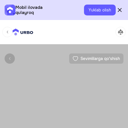
Mobil ilovada
Yuklab olish
qulayroq
Sevimlilarga qo'shish