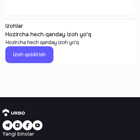
Izohlar
Hozircha hech qanday izoh yo'q
Hozircha hech qanday izoh yo'q
Izoh qoldirish
Yangi binolar