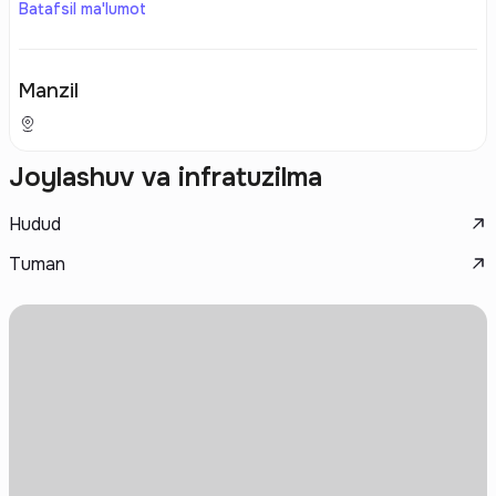
Batafsil ma'lumot
Manzil
Joylashuv va infratuzilma
Hudud
Tuman