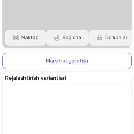
Maktab
Bog'cha
Do'konlar
Marshrut yaratish
Rejalashtirish variantlari