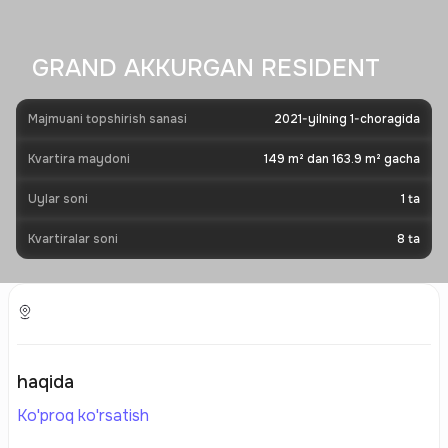
GRAND AKKURGAN RESIDENT
Majmuani topshirish sanasi
2021-yilning 1-choragida
Kvartira maydoni
149 m² dan 163.9 m² gacha
Uylar soni
1
ta
Kvartiralar soni
8
ta
haqida
Ko'proq ko'rsatish